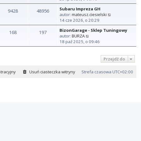
ś
Subaru Impreza GH
w
9428
48956
W
autor:
mateusz.ciesielski
i
y
14 cze 2026, o 20:29
e
ś
t
BizonGarage - Sklep Tuningowy
w
168
197
l
W
autor:
BURZA
i
n
y
18 paź 2025, o 09:46
e
a
ś
t
j
w
l
n
i
Przejdź do
n
o
e
a
w
t
j
tracyjny
Usuń ciasteczka witryny
Strefa czasowa
UTC+02:00
s
l
n
z
n
o
y
a
w
p
j
s
o
n
z
s
o
y
t
w
p
s
o
z
s
y
t
p
o