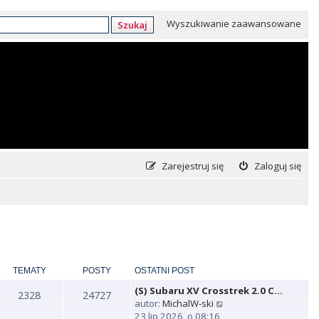
Wyszukiwanie zaawansowane
Szukaj
Zarejestruj się
Zaloguj się
TEMATY
POSTY
OSTATNI POST
(S) Subaru XV Crosstrek 2.0 C…
2328
24727
W
autor:
MichalW-ski
y
23 lip 2026, o 08:16