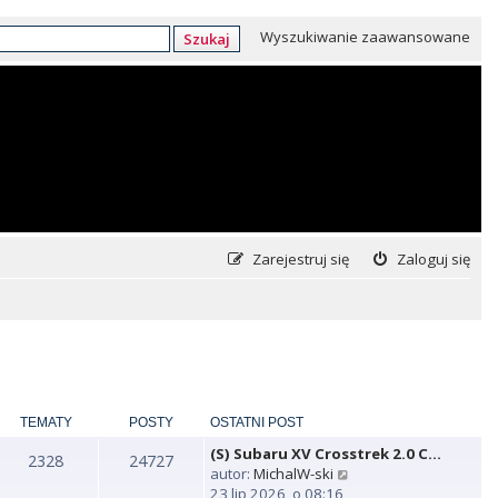
Wyszukiwanie zaawansowane
Szukaj
Zarejestruj się
Zaloguj się
TEMATY
POSTY
OSTATNI POST
(S) Subaru XV Crosstrek 2.0 C…
2328
24727
W
autor:
MichalW-ski
y
23 lip 2026, o 08:16