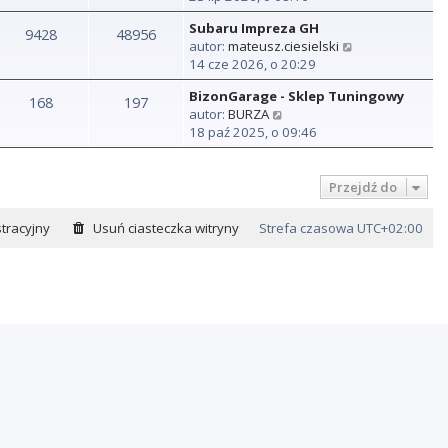
ś
Subaru Impreza GH
w
9428
48956
W
autor:
mateusz.ciesielski
i
y
14 cze 2026, o 20:29
e
ś
t
BizonGarage - Sklep Tuningowy
w
168
197
l
W
autor:
BURZA
i
n
y
18 paź 2025, o 09:46
e
a
ś
t
j
w
l
n
i
Przejdź do
n
o
e
a
w
t
j
tracyjny
Usuń ciasteczka witryny
Strefa czasowa
UTC+02:00
s
l
n
z
n
o
y
a
w
p
j
s
o
n
z
s
o
y
t
w
p
s
o
z
s
y
t
p
o