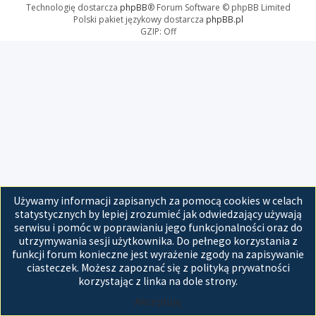
Technologię dostarcza
phpBB
® Forum Software © phpBB Limited
Polski pakiet językowy dostarcza
phpBB.pl
GZIP: Off
Używamy informacji zapisanych za pomocą cookies w celach
statystycznych by lepiej zrozumieć jak odwiedzający używają
serwisu i pomóc w poprawianiu jego funkcjonalności oraz do
utrzymywania sesji użytkownika. Do pełnego korzystania z
funkcji forum konieczne jest wyrażenie zgody na zapisywanie
ciasteczek. Możesz zapoznać się z polityką prywatności
korzystając z linka na dole strony.
Akceptuję