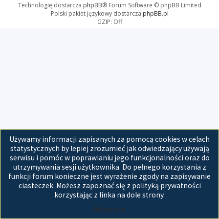
Technologię dostarcza
phpBB
® Forum Software © phpBB Limited
Polski pakiet językowy dostarcza
phpBB.pl
GZIP: Off
Używamy informacji zapisanych za pomocą cookies w celach
statystycznych by lepiej zrozumieć jak odwiedzający używają
serwisu i pomóc w poprawianiu jego funkcjonalności oraz do
utrzymywania sesji użytkownika. Do pełnego korzystania z
funkcji forum konieczne jest wyrażenie zgody na zapisywanie
ciasteczek. Możesz zapoznać się z polityką prywatności
korzystając z linka na dole strony.
Akceptuję