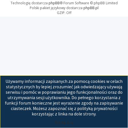
Technologię dostarcza
phpBB
® Forum Software © phpBB Limited
Polski pakiet językowy dostarcza
phpBB.pl
GZIP: Off
Używamy informacji zapisanych za pomocą cookies w celach
statystycznych by lepiej zrozumieć jak odwiedzający używają
serwisu i pomóc w poprawianiu jego funkcjonalności oraz do
utrzymywania sesji użytkownika. Do pełnego korzystania z
funkcji forum konieczne jest wyrażenie zgody na zapisywanie
ciasteczek. Możesz zapoznać się z polityką prywatności
korzystając z linka na dole strony.
Akceptuję