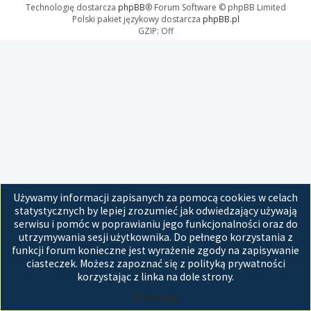
Technologię dostarcza
phpBB
® Forum Software © phpBB Limited
Polski pakiet językowy dostarcza
phpBB.pl
GZIP: Off
Używamy informacji zapisanych za pomocą cookies w celach
statystycznych by lepiej zrozumieć jak odwiedzający używają
serwisu i pomóc w poprawianiu jego funkcjonalności oraz do
utrzymywania sesji użytkownika. Do pełnego korzystania z
funkcji forum konieczne jest wyrażenie zgody na zapisywanie
ciasteczek. Możesz zapoznać się z polityką prywatności
korzystając z linka na dole strony.
Akceptuję