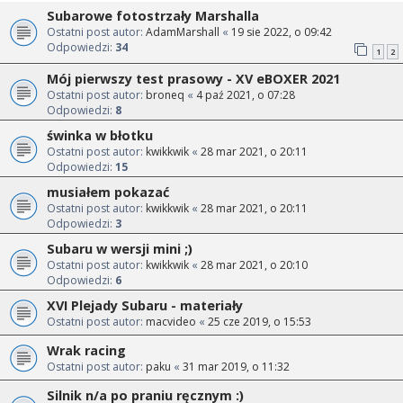
Subarowe fotostrzały Marshalla
Ostatni post autor:
AdamMarshall
«
19 sie 2022, o 09:42
Odpowiedzi:
34
1
2
Mój pierwszy test prasowy - XV eBOXER 2021
Ostatni post autor:
broneq
«
4 paź 2021, o 07:28
Odpowiedzi:
8
świnka w błotku
Ostatni post autor:
kwikkwik
«
28 mar 2021, o 20:11
Odpowiedzi:
15
musiałem pokazać
Ostatni post autor:
kwikkwik
«
28 mar 2021, o 20:11
Odpowiedzi:
3
Subaru w wersji mini ;)
Ostatni post autor:
kwikkwik
«
28 mar 2021, o 20:10
Odpowiedzi:
6
XVI Plejady Subaru - materiały
Ostatni post autor:
macvideo
«
25 cze 2019, o 15:53
Wrak racing
Ostatni post autor:
paku
«
31 mar 2019, o 11:32
Silnik n/a po praniu ręcznym :)