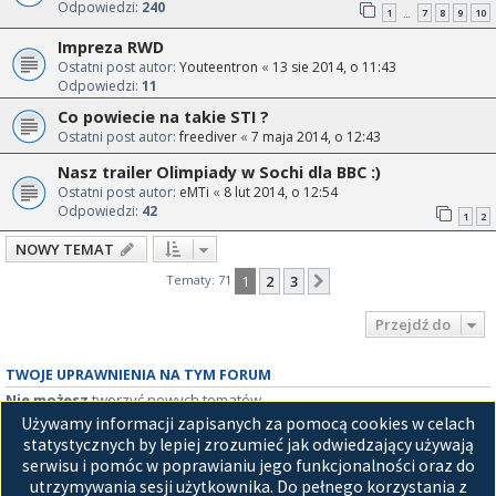
Odpowiedzi:
240
1
7
8
9
10
…
Impreza RWD
Ostatni post autor:
Youteentron
«
13 sie 2014, o 11:43
Odpowiedzi:
11
Co powiecie na takie STI ?
Ostatni post autor:
freediver
«
7 maja 2014, o 12:43
Nasz trailer Olimpiady w Sochi dla BBC :)
Ostatni post autor:
eMTi
«
8 lut 2014, o 12:54
Odpowiedzi:
42
1
2
NOWY TEMAT
Tematy: 71
1
2
3
Następna
Przejdź do
TWOJE UPRAWNIENIA NA TYM FORUM
Nie możesz
tworzyć nowych tematów
Nie możesz
odpowiadać w tematach
Używamy informacji zapisanych za pomocą cookies w celach
Nie możesz
zmieniać swoich postów
statystycznych by lepiej zrozumieć jak odwiedzający używają
Nie możesz
usuwać swoich postów
serwisu i pomóc w poprawianiu jego funkcjonalności oraz do
Nie możesz
dodawać załączników
utrzymywania sesji użytkownika. Do pełnego korzystania z