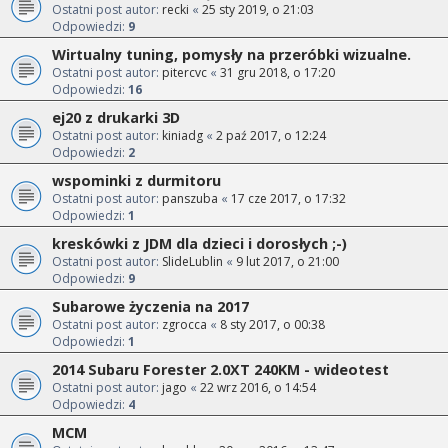
Ostatni post autor:
recki
«
25 sty 2019, o 21:03
Odpowiedzi:
9
Wirtualny tuning, pomysły na przeróbki wizualne.
Ostatni post autor:
pitercvc
«
31 gru 2018, o 17:20
Odpowiedzi:
16
ej20 z drukarki 3D
Ostatni post autor:
kiniadg
«
2 paź 2017, o 12:24
Odpowiedzi:
2
wspominki z durmitoru
Ostatni post autor:
panszuba
«
17 cze 2017, o 17:32
Odpowiedzi:
1
kreskówki z JDM dla dzieci i dorosłych ;-)
Ostatni post autor:
SlideLublin
«
9 lut 2017, o 21:00
Odpowiedzi:
9
Subarowe życzenia na 2017
Ostatni post autor:
zgrocca
«
8 sty 2017, o 00:38
Odpowiedzi:
1
2014 Subaru Forester 2.0XT 240KM - wideotest
Ostatni post autor:
jago
«
22 wrz 2016, o 14:54
Odpowiedzi:
4
MCM