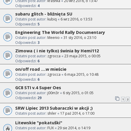
Ostatni post autor:
krashka
«
20 wrz 2016, o 13:47
Odpowiedzi:
4
subaru glitch - bliźnięta SU
Ostatni post autor:
kubiq
«
6 wrz 2016, o 13:53
Odpowiedzi:
5
Engineering The World Rally Documentary
Ostatni post autor:
Meenio
«
31 sty 2016, o 23:10
Odpowiedzi:
3
Zimowa ( i nie tylko) świnia by Hemi112
Ostatni post autor:
zgrocca
«
23 maja 2015, o 00:05
Odpowiedzi:
6
on/off road ....w mieście
Ostatni post autor:
zgrocca
«
6 maja 2015, o 10:48
Odpowiedzi:
6
GC8 STI v.4 Super Oes
Ostatni post autor:
j00m3r
«
6 sty 2015, o 01:05
Odpowiedzi:
29
1
2
SRW Lipiec 2013 Subaraczki w akcji ;)
Ostatni post autor:
shiler
«
17 paź 2014, o 17:00
Litewskie "pokatuški"
Ostatni post autor:
FUX
«
29 sie 2014, o 14:19