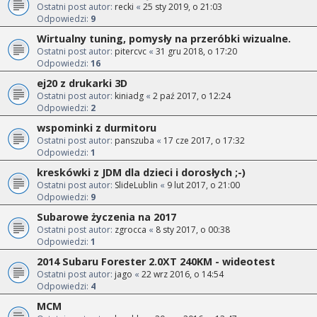
Ostatni post autor:
recki
«
25 sty 2019, o 21:03
Odpowiedzi:
9
Wirtualny tuning, pomysły na przeróbki wizualne.
Ostatni post autor:
pitercvc
«
31 gru 2018, o 17:20
Odpowiedzi:
16
ej20 z drukarki 3D
Ostatni post autor:
kiniadg
«
2 paź 2017, o 12:24
Odpowiedzi:
2
wspominki z durmitoru
Ostatni post autor:
panszuba
«
17 cze 2017, o 17:32
Odpowiedzi:
1
kreskówki z JDM dla dzieci i dorosłych ;-)
Ostatni post autor:
SlideLublin
«
9 lut 2017, o 21:00
Odpowiedzi:
9
Subarowe życzenia na 2017
Ostatni post autor:
zgrocca
«
8 sty 2017, o 00:38
Odpowiedzi:
1
2014 Subaru Forester 2.0XT 240KM - wideotest
Ostatni post autor:
jago
«
22 wrz 2016, o 14:54
Odpowiedzi:
4
MCM