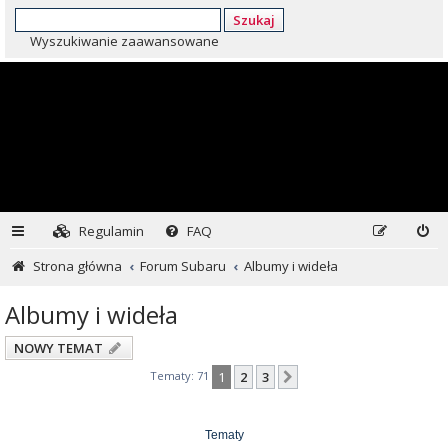
Szukaj
Wyszukiwanie zaawansowane
Regulamin
FAQ
Strona główna
Forum Subaru
Albumy i wideła
Albumy i wideła
NOWY TEMAT
Tematy: 71
1
2
3
Następna
Tematy