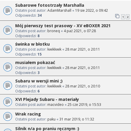
Subarowe fotostrzały Marshalla
Ostatni post autor:
AdamMarshall
«
19 sie 2022, o 09:42
Odpowiedzi:
34
1
2
Mój pierwszy test prasowy - XV eBOXER 2021
Ostatni post autor:
broneq
«
4 paź 2021, o 07:28
Odpowiedzi:
8
świnka w błotku
Ostatni post autor:
kwikkwik
«
28 mar 2021, o 20:11
Odpowiedzi:
15
musiałem pokazać
Ostatni post autor:
kwikkwik
«
28 mar 2021, o 20:11
Odpowiedzi:
3
Subaru w wersji mini ;)
Ostatni post autor:
kwikkwik
«
28 mar 2021, o 20:10
Odpowiedzi:
6
XVI Plejady Subaru - materiały
Ostatni post autor:
macvideo
«
25 cze 2019, o 15:53
Wrak racing
Ostatni post autor:
paku
«
31 mar 2019, o 11:32
Silnik n/a po praniu ręcznym :)