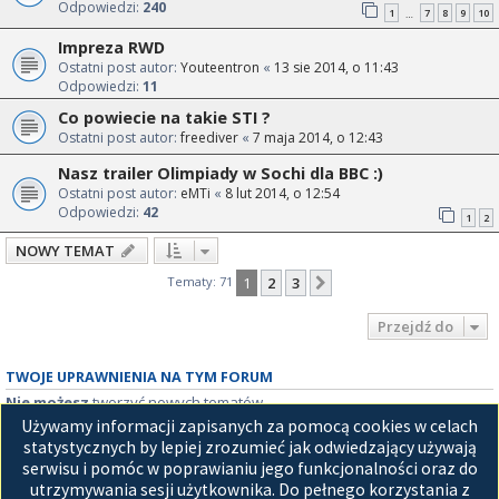
Odpowiedzi:
240
1
7
8
9
10
…
Impreza RWD
Ostatni post autor:
Youteentron
«
13 sie 2014, o 11:43
Odpowiedzi:
11
Co powiecie na takie STI ?
Ostatni post autor:
freediver
«
7 maja 2014, o 12:43
Nasz trailer Olimpiady w Sochi dla BBC :)
Ostatni post autor:
eMTi
«
8 lut 2014, o 12:54
Odpowiedzi:
42
1
2
NOWY TEMAT
Tematy: 71
1
2
3
Następna
Przejdź do
TWOJE UPRAWNIENIA NA TYM FORUM
Nie możesz
tworzyć nowych tematów
Nie możesz
odpowiadać w tematach
Używamy informacji zapisanych za pomocą cookies w celach
Nie możesz
zmieniać swoich postów
statystycznych by lepiej zrozumieć jak odwiedzający używają
Nie możesz
usuwać swoich postów
serwisu i pomóc w poprawianiu jego funkcjonalności oraz do
Nie możesz
dodawać załączników
utrzymywania sesji użytkownika. Do pełnego korzystania z