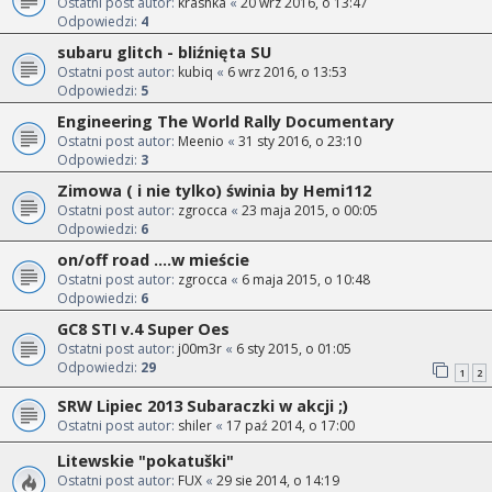
Ostatni post autor:
krashka
«
20 wrz 2016, o 13:47
Odpowiedzi:
4
subaru glitch - bliźnięta SU
Ostatni post autor:
kubiq
«
6 wrz 2016, o 13:53
Odpowiedzi:
5
Engineering The World Rally Documentary
Ostatni post autor:
Meenio
«
31 sty 2016, o 23:10
Odpowiedzi:
3
Zimowa ( i nie tylko) świnia by Hemi112
Ostatni post autor:
zgrocca
«
23 maja 2015, o 00:05
Odpowiedzi:
6
on/off road ....w mieście
Ostatni post autor:
zgrocca
«
6 maja 2015, o 10:48
Odpowiedzi:
6
GC8 STI v.4 Super Oes
Ostatni post autor:
j00m3r
«
6 sty 2015, o 01:05
Odpowiedzi:
29
1
2
SRW Lipiec 2013 Subaraczki w akcji ;)
Ostatni post autor:
shiler
«
17 paź 2014, o 17:00
Litewskie "pokatuški"
Ostatni post autor:
FUX
«
29 sie 2014, o 14:19