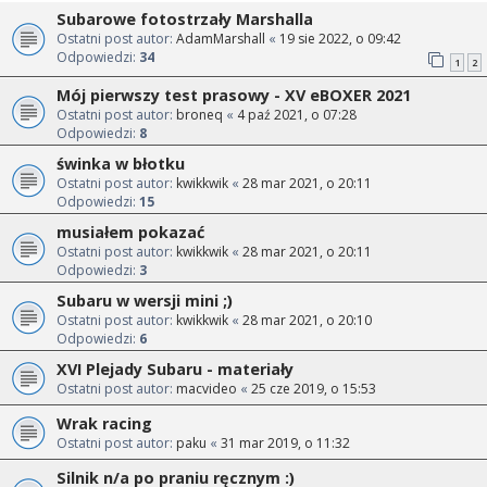
Subarowe fotostrzały Marshalla
Ostatni post autor:
AdamMarshall
«
19 sie 2022, o 09:42
Odpowiedzi:
34
1
2
Mój pierwszy test prasowy - XV eBOXER 2021
Ostatni post autor:
broneq
«
4 paź 2021, o 07:28
Odpowiedzi:
8
świnka w błotku
Ostatni post autor:
kwikkwik
«
28 mar 2021, o 20:11
Odpowiedzi:
15
musiałem pokazać
Ostatni post autor:
kwikkwik
«
28 mar 2021, o 20:11
Odpowiedzi:
3
Subaru w wersji mini ;)
Ostatni post autor:
kwikkwik
«
28 mar 2021, o 20:10
Odpowiedzi:
6
XVI Plejady Subaru - materiały
Ostatni post autor:
macvideo
«
25 cze 2019, o 15:53
Wrak racing
Ostatni post autor:
paku
«
31 mar 2019, o 11:32
Silnik n/a po praniu ręcznym :)