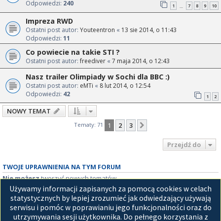
Odpowiedzi:
240
1
7
8
9
10
…
Impreza RWD
Ostatni post autor:
Youteentron
«
13 sie 2014, o 11:43
Odpowiedzi:
11
Co powiecie na takie STI ?
Ostatni post autor:
freediver
«
7 maja 2014, o 12:43
Nasz trailer Olimpiady w Sochi dla BBC :)
Ostatni post autor:
eMTi
«
8 lut 2014, o 12:54
Odpowiedzi:
42
1
2
NOWY TEMAT
Tematy: 71
1
2
3
Następna
Przejdź do
TWOJE UPRAWNIENIA NA TYM FORUM
Nie możesz
tworzyć nowych tematów
Nie możesz
odpowiadać w tematach
Używamy informacji zapisanych za pomocą cookies w celach
Nie możesz
zmieniać swoich postów
statystycznych by lepiej zrozumieć jak odwiedzający używają
Nie możesz
usuwać swoich postów
serwisu i pomóc w poprawianiu jego funkcjonalności oraz do
Nie możesz
dodawać załączników
utrzymywania sesji użytkownika. Do pełnego korzystania z