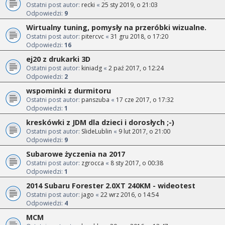
Ostatni post autor:
recki
«
25 sty 2019, o 21:03
Odpowiedzi:
9
Wirtualny tuning, pomysły na przeróbki wizualne.
Ostatni post autor:
pitercvc
«
31 gru 2018, o 17:20
Odpowiedzi:
16
ej20 z drukarki 3D
Ostatni post autor:
kiniadg
«
2 paź 2017, o 12:24
Odpowiedzi:
2
wspominki z durmitoru
Ostatni post autor:
panszuba
«
17 cze 2017, o 17:32
Odpowiedzi:
1
kreskówki z JDM dla dzieci i dorosłych ;-)
Ostatni post autor:
SlideLublin
«
9 lut 2017, o 21:00
Odpowiedzi:
9
Subarowe życzenia na 2017
Ostatni post autor:
zgrocca
«
8 sty 2017, o 00:38
Odpowiedzi:
1
2014 Subaru Forester 2.0XT 240KM - wideotest
Ostatni post autor:
jago
«
22 wrz 2016, o 14:54
Odpowiedzi:
4
MCM