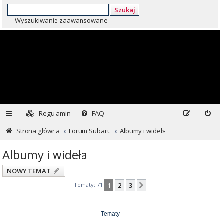
Szukaj
Wyszukiwanie zaawansowane
Regulamin
FAQ
Strona główna
Forum Subaru
Albumy i wideła
Albumy i wideła
NOWY TEMAT
Tematy: 71
1
2
3
Następna
Tematy