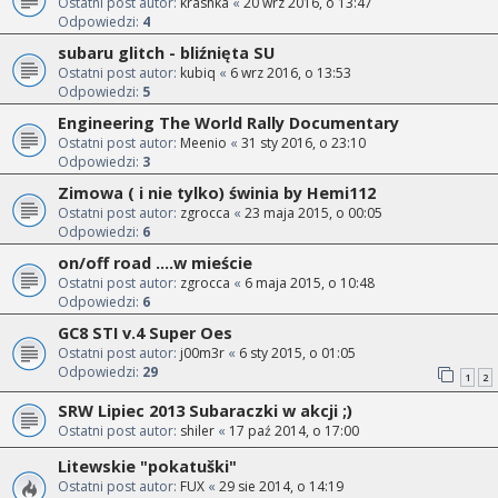
Ostatni post autor:
krashka
«
20 wrz 2016, o 13:47
Odpowiedzi:
4
subaru glitch - bliźnięta SU
Ostatni post autor:
kubiq
«
6 wrz 2016, o 13:53
Odpowiedzi:
5
Engineering The World Rally Documentary
Ostatni post autor:
Meenio
«
31 sty 2016, o 23:10
Odpowiedzi:
3
Zimowa ( i nie tylko) świnia by Hemi112
Ostatni post autor:
zgrocca
«
23 maja 2015, o 00:05
Odpowiedzi:
6
on/off road ....w mieście
Ostatni post autor:
zgrocca
«
6 maja 2015, o 10:48
Odpowiedzi:
6
GC8 STI v.4 Super Oes
Ostatni post autor:
j00m3r
«
6 sty 2015, o 01:05
Odpowiedzi:
29
1
2
SRW Lipiec 2013 Subaraczki w akcji ;)
Ostatni post autor:
shiler
«
17 paź 2014, o 17:00
Litewskie "pokatuški"
Ostatni post autor:
FUX
«
29 sie 2014, o 14:19