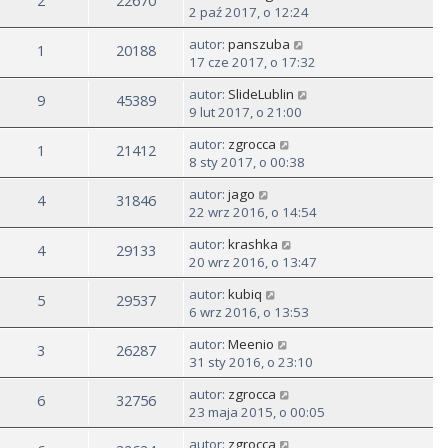
2
22670
2 paź 2017, o 12:24
autor:
panszuba
1
20188
17 cze 2017, o 17:32
autor:
SlideLublin
9
45389
9 lut 2017, o 21:00
autor:
zgrocca
1
21412
8 sty 2017, o 00:38
autor:
jago
4
31846
22 wrz 2016, o 14:54
autor:
krashka
4
29133
20 wrz 2016, o 13:47
autor:
kubiq
5
29537
6 wrz 2016, o 13:53
autor:
Meenio
3
26287
31 sty 2016, o 23:10
autor:
zgrocca
6
32756
23 maja 2015, o 00:05
autor:
zgrocca