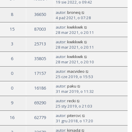
19 sie 2022, o 09:42
autor:
broneq
8
36650
4 paź 2021, o 07:28
autor:
kwikkwik
15
87003
28 mar 2021, o 20:11
autor:
kwikkwik
3
25713
28 mar 2021, o 20:11
autor:
kwikkwik
6
35805
28 mar 2021, o 20:10
autor:
macvideo
0
17157
25 cze 2019, o 15:53
autor:
paku
0
16186
31 mar 2019, o 11:32
autor:
recki
9
69290
25 sty 2019, o 21:03
autor:
pitercvc
16
62779
31 gru 2018, o 17:20
autor:
kiniadg