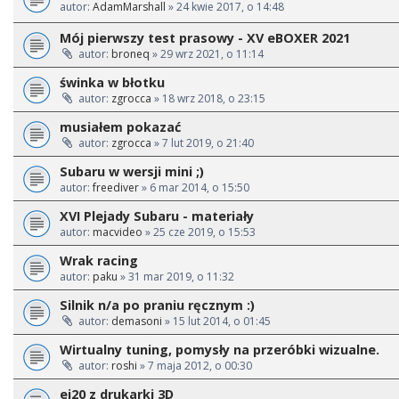
autor:
AdamMarshall
» 24 kwie 2017, o 14:48
Mój pierwszy test prasowy - XV eBOXER 2021
autor:
broneq
» 29 wrz 2021, o 11:14
świnka w błotku
autor:
zgrocca
» 18 wrz 2018, o 23:15
musiałem pokazać
autor:
zgrocca
» 7 lut 2019, o 21:40
Subaru w wersji mini ;)
autor:
freediver
» 6 mar 2014, o 15:50
XVI Plejady Subaru - materiały
autor:
macvideo
» 25 cze 2019, o 15:53
Wrak racing
autor:
paku
» 31 mar 2019, o 11:32
Silnik n/a po praniu ręcznym :)
autor:
demasoni
» 15 lut 2014, o 01:45
Wirtualny tuning, pomysły na przeróbki wizualne.
autor:
roshi
» 7 maja 2012, o 00:30
ej20 z drukarki 3D