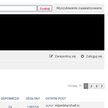
Wyszukiwanie zaawansowane
Szukaj
Zarejestruj się
Zaloguj się
Tematy: 71
1
2
3
N
ODPOWIEDZI
ODSŁONY
OSTATNI POST
autor:
AdamMarshall
34
198354