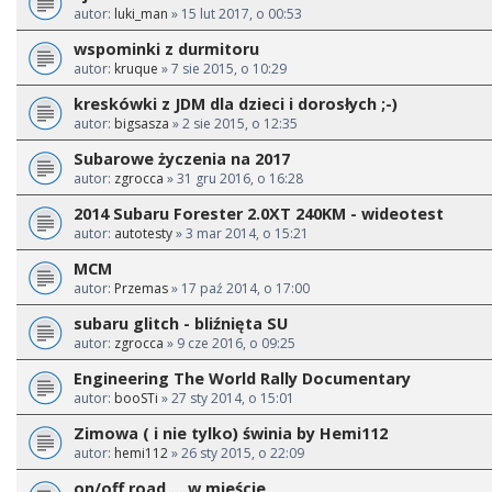
autor:
luki_man
» 15 lut 2017, o 00:53
wspominki z durmitoru
autor:
kruque
» 7 sie 2015, o 10:29
kreskówki z JDM dla dzieci i dorosłych ;-)
autor:
bigsasza
» 2 sie 2015, o 12:35
Subarowe życzenia na 2017
autor:
zgrocca
» 31 gru 2016, o 16:28
2014 Subaru Forester 2.0XT 240KM - wideotest
autor:
autotesty
» 3 mar 2014, o 15:21
MCM
autor:
Przemas
» 17 paź 2014, o 17:00
subaru glitch - bliźnięta SU
autor:
zgrocca
» 9 cze 2016, o 09:25
Engineering The World Rally Documentary
autor:
booSTi
» 27 sty 2014, o 15:01
Zimowa ( i nie tylko) świnia by Hemi112
autor:
hemi112
» 26 sty 2015, o 22:09
on/off road ....w mieście