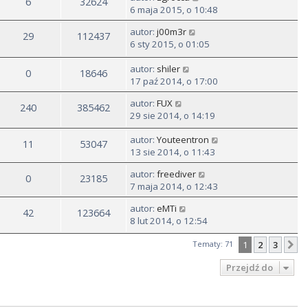
6
32624
6 maja 2015, o 10:48
autor:
j00m3r
29
112437
6 sty 2015, o 01:05
autor:
shiler
0
18646
17 paź 2014, o 17:00
autor:
FUX
240
385462
29 sie 2014, o 14:19
autor:
Youteentron
11
53047
13 sie 2014, o 11:43
autor:
freediver
0
23185
7 maja 2014, o 12:43
autor:
eMTi
42
123664
8 lut 2014, o 12:54
Tematy: 71
1
2
3
N
Przejdź do