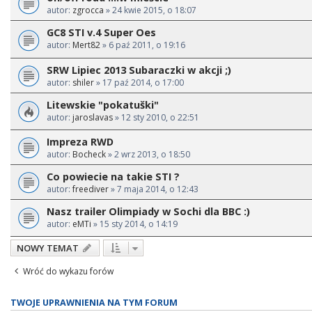
autor:
zgrocca
» 24 kwie 2015, o 18:07
GC8 STI v.4 Super Oes
autor:
Mert82
» 6 paź 2011, o 19:16
SRW Lipiec 2013 Subaraczki w akcji ;)
autor:
shiler
» 17 paź 2014, o 17:00
Litewskie "pokatuški"
autor:
jaroslavas
» 12 sty 2010, o 22:51
Impreza RWD
autor:
Bocheck
» 2 wrz 2013, o 18:50
Co powiecie na takie STI ?
autor:
freediver
» 7 maja 2014, o 12:43
Nasz trailer Olimpiady w Sochi dla BBC :)
autor:
eMTi
» 15 sty 2014, o 14:19
NOWY TEMAT
Wróć do wykazu forów
TWOJE UPRAWNIENIA NA TYM FORUM