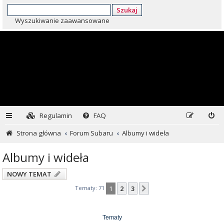
Szukaj
Wyszukiwanie zaawansowane
Regulamin
FAQ
Strona główna
Forum Subaru
Albumy i wideła
Albumy i wideła
NOWY TEMAT
Tematy: 71
1
2
3
Następna
Tematy