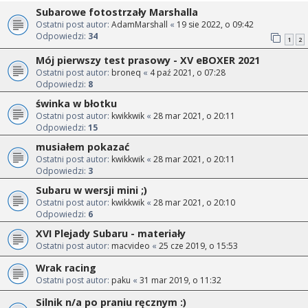
Subarowe fotostrzały Marshalla
Ostatni post autor:
AdamMarshall
«
19 sie 2022, o 09:42
Odpowiedzi:
34
1
2
Mój pierwszy test prasowy - XV eBOXER 2021
Ostatni post autor:
broneq
«
4 paź 2021, o 07:28
Odpowiedzi:
8
świnka w błotku
Ostatni post autor:
kwikkwik
«
28 mar 2021, o 20:11
Odpowiedzi:
15
musiałem pokazać
Ostatni post autor:
kwikkwik
«
28 mar 2021, o 20:11
Odpowiedzi:
3
Subaru w wersji mini ;)
Ostatni post autor:
kwikkwik
«
28 mar 2021, o 20:10
Odpowiedzi:
6
XVI Plejady Subaru - materiały
Ostatni post autor:
macvideo
«
25 cze 2019, o 15:53
Wrak racing
Ostatni post autor:
paku
«
31 mar 2019, o 11:32
Silnik n/a po praniu ręcznym :)