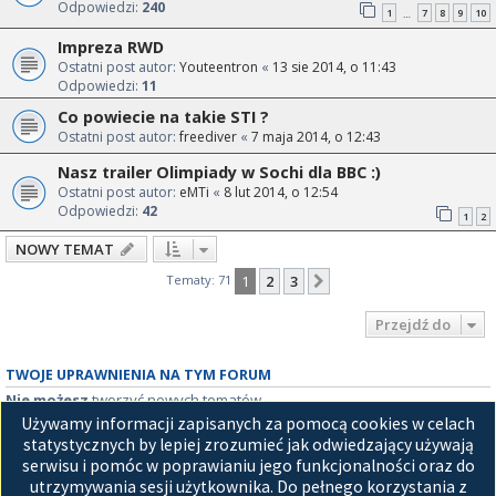
Odpowiedzi:
240
1
7
8
9
10
…
Impreza RWD
Ostatni post autor:
Youteentron
«
13 sie 2014, o 11:43
Odpowiedzi:
11
Co powiecie na takie STI ?
Ostatni post autor:
freediver
«
7 maja 2014, o 12:43
Nasz trailer Olimpiady w Sochi dla BBC :)
Ostatni post autor:
eMTi
«
8 lut 2014, o 12:54
Odpowiedzi:
42
1
2
NOWY TEMAT
Tematy: 71
1
2
3
Następna
Przejdź do
TWOJE UPRAWNIENIA NA TYM FORUM
Nie możesz
tworzyć nowych tematów
Nie możesz
odpowiadać w tematach
Używamy informacji zapisanych za pomocą cookies w celach
Nie możesz
zmieniać swoich postów
statystycznych by lepiej zrozumieć jak odwiedzający używają
Nie możesz
usuwać swoich postów
serwisu i pomóc w poprawianiu jego funkcjonalności oraz do
Nie możesz
dodawać załączników
utrzymywania sesji użytkownika. Do pełnego korzystania z