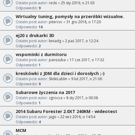
Ostatni post autor:
recki
«
25 sty 2019, o 21:03
Odpowiedzi:
9
Wirtualny tuning, pomysły na przeróbki wizualne.
Ostatni post autor:
pitercvc
«
31 gru 2018, o 17:20
Odpowiedzi:
16
ej20 z drukarki 3D
Ostatni post autor:
kiniadg
«
2 paź 2017, o 12:24
Odpowiedzi:
2
wspominki z durmitoru
Ostatni post autor:
panszuba
«
17 cze 2017, o 17:32
Odpowiedzi:
1
kreskówki z JDM dla dzieci i dorosłych ;-)
Ostatni post autor:
SlideLublin
«
9 lut 2017, o 21:00
Odpowiedzi:
9
Subarowe życzenia na 2017
Ostatni post autor:
zgrocca
«
8 sty 2017, o 00:38
Odpowiedzi:
1
2014 Subaru Forester 2.0XT 240KM - wideotest
Ostatni post autor:
jago
«
22 wrz 2016, o 14:54
Odpowiedzi:
4
MCM