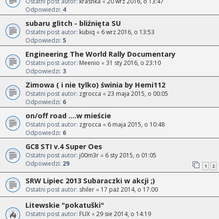
Ostatni post autor:
krashka
«
20 wrz 2016, o 13:47
Odpowiedzi:
4
subaru glitch - bliźnięta SU
Ostatni post autor:
kubiq
«
6 wrz 2016, o 13:53
Odpowiedzi:
5
Engineering The World Rally Documentary
Ostatni post autor:
Meenio
«
31 sty 2016, o 23:10
Odpowiedzi:
3
Zimowa ( i nie tylko) świnia by Hemi112
Ostatni post autor:
zgrocca
«
23 maja 2015, o 00:05
Odpowiedzi:
6
on/off road ....w mieście
Ostatni post autor:
zgrocca
«
6 maja 2015, o 10:48
Odpowiedzi:
6
GC8 STI v.4 Super Oes
Ostatni post autor:
j00m3r
«
6 sty 2015, o 01:05
Odpowiedzi:
29
1
2
SRW Lipiec 2013 Subaraczki w akcji ;)
Ostatni post autor:
shiler
«
17 paź 2014, o 17:00
Litewskie "pokatuški"
Ostatni post autor:
FUX
«
29 sie 2014, o 14:19