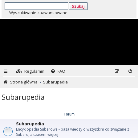
Szukaj
Wyszukiwanie zaawansowane
Regulamin
FAQ
Strona główna
Subarupedia
Subarupedia
Forum
Subarupedia
Encyklopedia Subarowa - baza wiedzy o wszystkim co związane z
Subaru, a czasem więcej