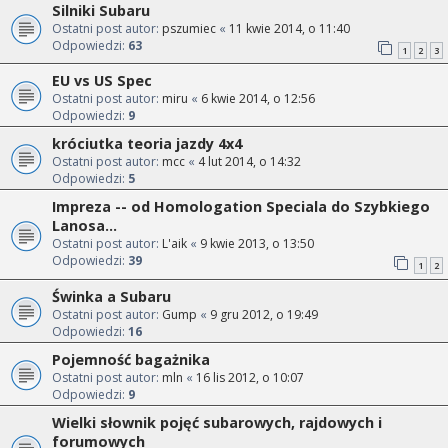
Silniki Subaru
Ostatni post autor:
pszumiec
«
11 kwie 2014, o 11:40
Odpowiedzi:
63
1
2
3
EU vs US Spec
Ostatni post autor:
miru
«
6 kwie 2014, o 12:56
Odpowiedzi:
9
króciutka teoria jazdy 4x4
Ostatni post autor:
mcc
«
4 lut 2014, o 14:32
Odpowiedzi:
5
Impreza -- od Homologation Speciala do Szybkiego
Lanosa...
Ostatni post autor:
L'aik
«
9 kwie 2013, o 13:50
Odpowiedzi:
39
1
2
Świnka a Subaru
Ostatni post autor:
Gump
«
9 gru 2012, o 19:49
Odpowiedzi:
16
Pojemność bagażnika
Ostatni post autor:
mln
«
16 lis 2012, o 10:07
Odpowiedzi:
9
Wielki słownik pojęć subarowych, rajdowych i
forumowych