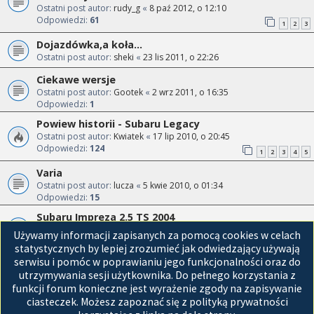
Ostatni post autor:
rudy_g
«
8 paź 2012, o 12:10
Odpowiedzi:
61
1
2
3
Dojazdówka,a koła...
Ostatni post autor:
sheki
«
23 lis 2011, o 22:26
Ciekawe wersje
Ostatni post autor:
Gootek
«
2 wrz 2011, o 16:35
Odpowiedzi:
1
Powiew historii - Subaru Legacy
Ostatni post autor:
Kwiatek
«
17 lip 2010, o 20:45
Odpowiedzi:
124
1
2
3
4
5
Varia
Ostatni post autor:
lucza
«
5 kwie 2010, o 01:34
Odpowiedzi:
15
Subaru Impreza 2.5 TS 2004
Ostatni post autor:
citan
«
20 mar 2010, o 09:49
Używamy informacji zapisanych za pomocą cookies w celach
Odpowiedzi:
11
statystycznych by lepiej zrozumieć jak odwiedzający używają
serwisu i pomóc w poprawianiu jego funkcjonalności oraz do
Przejdź do
utrzymywania sesji użytkownika. Do pełnego korzystania z
funkcji forum konieczne jest wyrażenie zgody na zapisywanie
Strona główna
ciasteczek. Możesz zapoznać się z polityką prywatności