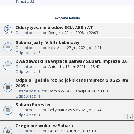
Tematy:
28
Aktywne tematy
Odczytywanie błędów ECU, ABS i AT
Ostatni post autor:
Bergen
«
23 sie 2008, o 22:03
Subaru Justy IV filtr kabinowy
Ostatni post autor:
kajusz11
«
27 gru 2021, o 14:01
Odpowiedzi:
3
Dwa zaworki na wężach paliwa? Subaru Impreza 2.0
Ostatni post autor:
Antoni1
«
17 cze 2021, o 23:42
Odpowiedzi:
3
Odpala i gaśnie raz na jakiś czas Impreza 2.0 225 Km
2005 r
Ostatni post autor:
Dominik719
«
23 maja 2021, o 11:02
Odpowiedzi:
1
Subaru Forester
Ostatni post autor:
bellyman
«
29 sty 2021, o 10:44
Odpowiedzi:
49
1
2
Czego nie wolno w Subaru
Ostatni post autor:
Doron
«
3 gru 2020, o 15:10