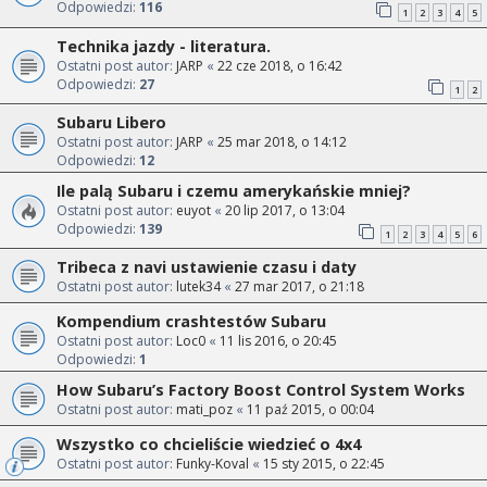
Odpowiedzi:
116
1
2
3
4
5
Technika jazdy - literatura.
Ostatni post autor:
JARP
«
22 cze 2018, o 16:42
Odpowiedzi:
27
1
2
Subaru Libero
Ostatni post autor:
JARP
«
25 mar 2018, o 14:12
Odpowiedzi:
12
Ile palą Subaru i czemu amerykańskie mniej?
Ostatni post autor:
euyot
«
20 lip 2017, o 13:04
Odpowiedzi:
139
1
2
3
4
5
6
Tribeca z navi ustawienie czasu i daty
Ostatni post autor:
lutek34
«
27 mar 2017, o 21:18
Kompendium crashtestów Subaru
Ostatni post autor:
Loc0
«
11 lis 2016, o 20:45
Odpowiedzi:
1
How Subaru’s Factory Boost Control System Works
Ostatni post autor:
mati_poz
«
11 paź 2015, o 00:04
Wszystko co chcieliście wiedzieć o 4x4
Ostatni post autor:
Funky-Koval
«
15 sty 2015, o 22:45