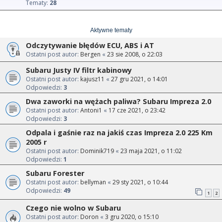
Tematy:
28
Aktywne tematy
Odczytywanie błędów ECU, ABS i AT
Ostatni post autor:
Bergen
«
23 sie 2008, o 22:03
Subaru Justy IV filtr kabinowy
Ostatni post autor:
kajusz11
«
27 gru 2021, o 14:01
Odpowiedzi:
3
Dwa zaworki na wężach paliwa? Subaru Impreza 2.0
Ostatni post autor:
Antoni1
«
17 cze 2021, o 23:42
Odpowiedzi:
3
Odpala i gaśnie raz na jakiś czas Impreza 2.0 225 Km
2005 r
Ostatni post autor:
Dominik719
«
23 maja 2021, o 11:02
Odpowiedzi:
1
Subaru Forester
Ostatni post autor:
bellyman
«
29 sty 2021, o 10:44
Odpowiedzi:
49
1
2
Czego nie wolno w Subaru
Ostatni post autor:
Doron
«
3 gru 2020, o 15:10