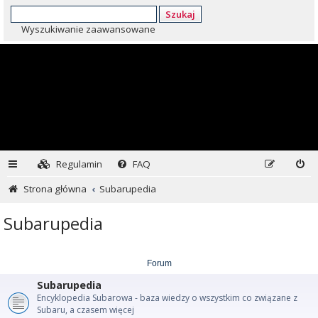
Szukaj
Wyszukiwanie zaawansowane
Regulamin
FAQ
Strona główna
Subarupedia
Subarupedia
Forum
Subarupedia
Encyklopedia Subarowa - baza wiedzy o wszystkim co związane z
Subaru, a czasem więcej