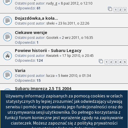
Ostatni post autor:
rudy_g
«
8 paź 2012, o 12:10
Odpowiedzi:
61
1
2
3
Dojazdówka,a koła...
Ostatni post autor:
sheki
«
23 lis 2011, o 22:26
Ciekawe wersje
Ostatni post autor:
Gootek
«
2 wrz 2011, o 16:35
Odpowiedzi:
1
Powiew historii - Subaru Legacy
Ostatni post autor:
Kwiatek
«
17 lip 2010, o 20:45
Odpowiedzi:
124
1
2
3
4
5
Varia
Ostatni post autor:
lucza
«
5 kwie 2010, o 01:34
Odpowiedzi:
15
Subaru Impreza 2.5 TS 2004
Ostatni post autor:
citan
«
20 mar 2010, o 09:49
Używamy informacji zapisanych za pomocą cookies w celach
Odpowiedzi:
11
statystycznych by lepiej zrozumieć jak odwiedzający używają
serwisu i pomóc w poprawianiu jego funkcjonalności oraz do
Przejdź do
utrzymywania sesji użytkownika. Do pełnego korzystania z
funkcji forum konieczne jest wyrażenie zgody na zapisywanie
Strona główna
ciasteczek. Możesz zapoznać się z polityką prywatności