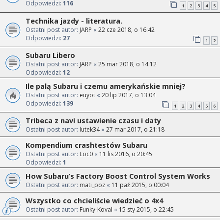
Odpowiedzi:
116
1
2
3
4
5
Technika jazdy - literatura.
Ostatni post autor:
JARP
«
22 cze 2018, o 16:42
Odpowiedzi:
27
1
2
Subaru Libero
Ostatni post autor:
JARP
«
25 mar 2018, o 14:12
Odpowiedzi:
12
Ile palą Subaru i czemu amerykańskie mniej?
Ostatni post autor:
euyot
«
20 lip 2017, o 13:04
Odpowiedzi:
139
1
2
3
4
5
6
Tribeca z navi ustawienie czasu i daty
Ostatni post autor:
lutek34
«
27 mar 2017, o 21:18
Kompendium crashtestów Subaru
Ostatni post autor:
Loc0
«
11 lis 2016, o 20:45
Odpowiedzi:
1
How Subaru’s Factory Boost Control System Works
Ostatni post autor:
mati_poz
«
11 paź 2015, o 00:04
Wszystko co chcieliście wiedzieć o 4x4
Ostatni post autor:
Funky-Koval
«
15 sty 2015, o 22:45