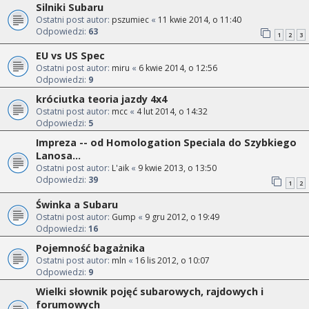
Silniki Subaru
Ostatni post autor:
pszumiec
«
11 kwie 2014, o 11:40
Odpowiedzi:
63
1
2
3
EU vs US Spec
Ostatni post autor:
miru
«
6 kwie 2014, o 12:56
Odpowiedzi:
9
króciutka teoria jazdy 4x4
Ostatni post autor:
mcc
«
4 lut 2014, o 14:32
Odpowiedzi:
5
Impreza -- od Homologation Speciala do Szybkiego
Lanosa...
Ostatni post autor:
L'aik
«
9 kwie 2013, o 13:50
Odpowiedzi:
39
1
2
Świnka a Subaru
Ostatni post autor:
Gump
«
9 gru 2012, o 19:49
Odpowiedzi:
16
Pojemność bagażnika
Ostatni post autor:
mln
«
16 lis 2012, o 10:07
Odpowiedzi:
9
Wielki słownik pojęć subarowych, rajdowych i
forumowych