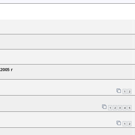
2005 r
1
2
1
2
3
4
5
1
2