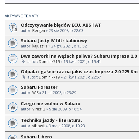
AKTYWNE TEMATY
Odczytywanie błędów ECU, ABS i AT
autor:
Bergen
» 23 sie 2008, o 22:03
Subaru Justy IV filtr kabinowy
autor:
kajusz11
» 24 gru 2021, o 13:52
Dwa zaworki na wężach paliwa? Subaru Impreza 2.0
autor:
Dominik719
» 19 kwie 2021, o 19:41
Odpala i gaśnie raz na jakiś czas Impreza 2.0 225 Km 
autor:
Dominik719
» 21 kwie 2021, o 22:57
Subaru Forester
autor:
WiS
» 21 lut 2008, o 23:29
Czego nie wolno w Subaru
autor:
Virus12
» 9 sie 2009, o 16:54
Technika jazdy - literatura.
autor:
vibowit
» 9 maja 2008, o 10:23
Subaru Libero