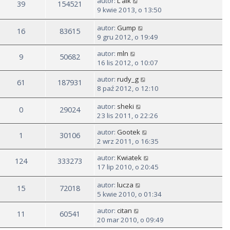
autor:
L'aik
39
154521
9 kwie 2013, o 13:50
autor:
Gump
16
83615
9 gru 2012, o 19:49
autor:
mln
9
50682
16 lis 2012, o 10:07
autor:
rudy_g
61
187931
8 paź 2012, o 12:10
autor:
sheki
0
29024
23 lis 2011, o 22:26
autor:
Gootek
1
30106
2 wrz 2011, o 16:35
autor:
Kwiatek
124
333273
17 lip 2010, o 20:45
autor:
lucza
15
72018
5 kwie 2010, o 01:34
autor:
citan
11
60541
20 mar 2010, o 09:49