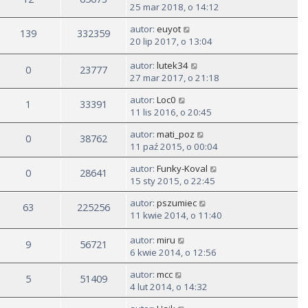
25 mar 2018, o 14:12
autor:
euyot
139
332359
20 lip 2017, o 13:04
autor:
lutek34
0
23777
27 mar 2017, o 21:18
autor:
Loc0
1
33391
11 lis 2016, o 20:45
autor:
mati_poz
0
38762
11 paź 2015, o 00:04
autor:
Funky-Koval
0
28641
15 sty 2015, o 22:45
autor:
pszumiec
63
225256
11 kwie 2014, o 11:40
autor:
miru
9
56721
6 kwie 2014, o 12:56
autor:
mcc
5
51409
4 lut 2014, o 14:32