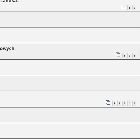
Lanosa...
1
2
mowych
1
2
3
1
2
3
4
5