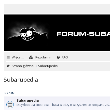
Więcej…
Regulamin
FAQ
Strona główna
Subarupedia
Subarupedia
FORUM
Subarupedia
Encyklopedia Subarowa - baza wiedzy o wszystkim co związane z S