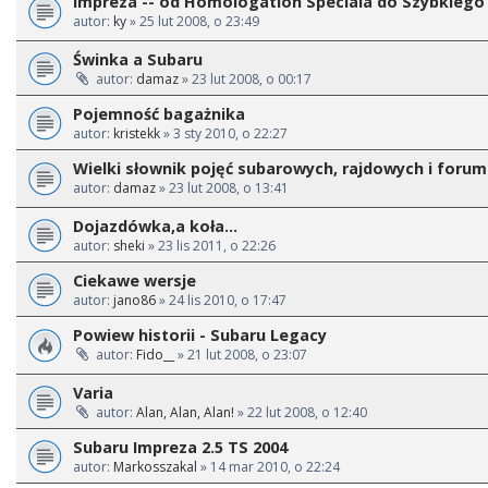
Impreza -- od Homologation Speciala do Szybkiego 
autor:
ky
» 25 lut 2008, o 23:49
Świnka a Subaru
autor:
damaz
» 23 lut 2008, o 00:17
Pojemność bagażnika
autor:
kristekk
» 3 sty 2010, o 22:27
Wielki słownik pojęć subarowych, rajdowych i foru
autor:
damaz
» 23 lut 2008, o 13:41
Dojazdówka,a koła...
autor:
sheki
» 23 lis 2011, o 22:26
Ciekawe wersje
autor:
jano86
» 24 lis 2010, o 17:47
Powiew historii - Subaru Legacy
autor:
Fido__
» 21 lut 2008, o 23:07
Varia
autor:
Alan, Alan, Alan!
» 22 lut 2008, o 12:40
Subaru Impreza 2.5 TS 2004
autor:
Markosszakal
» 14 mar 2010, o 22:24