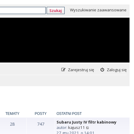
Wyszukiwanie zaawansowane
Szukaj
Zarejestruj się
Zaloguj się
TEMATY
POSTY
OSTATNI POST
Subaru Justy IV filtr kabinowy
28
747
W
autor:
kajusz11
y
27 gru 2021, o 14:01