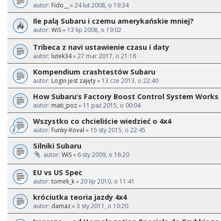
autor:
Fido__
» 24 lut 2008, o 19:34
Ile palą Subaru i czemu amerykańskie mniej?
autor:
WiS
» 13 lip 2008, o 19:02
Tribeca z navi ustawienie czasu i daty
autor:
lutek34
» 27 mar 2017, o 21:18
Kompendium crashtestów Subaru
autor:
Login jest zajęty
» 13 cze 2013, o 22:40
How Subaru’s Factory Boost Control System Works
autor:
mati_poz
» 11 paź 2015, o 00:04
Wszystko co chcieliście wiedzieć o 4x4
autor:
Funky-Koval
» 15 sty 2015, o 22:45
Silniki Subaru
autor:
WiS
» 6 sty 2009, o 16:20
EU vs US Spec
autor:
tomek_k
» 20 lip 2010, o 11:41
króciutka teoria jazdy 4x4
autor:
damaz
» 3 sty 2011, o 10:20