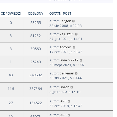
ś
w
i
ODPOWIEDZI
ODSŁONY
OSTATNI POST
e
autor:
Bergen
t
0
53255
23 sie 2008, o 22:03
l
n
autor:
kajusz11
3
81232
a
27 gru 2021, o 14:01
j
n
autor:
Antoni1
3
30560
o
17 cze 2021, o 23:42
w
s
autor:
Dominik719
1
25240
z
23 maja 2021, o 11:02
y
autor:
bellyman
p
49
249802
29 sty 2021, o 10:44
o
s
autor:
Doron
t
116
337364
3 gru 2020, o 15:10
autor:
JARP
27
134622
22 cze 2018, o 16:42
autor:
JARP
12
65073