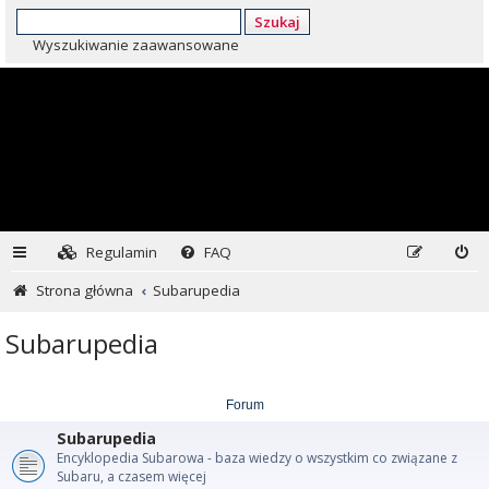
Szukaj
Wyszukiwanie zaawansowane
Regulamin
FAQ
Strona główna
Subarupedia
Subarupedia
Forum
Subarupedia
Encyklopedia Subarowa - baza wiedzy o wszystkim co związane z
Subaru, a czasem więcej