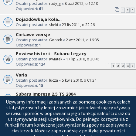
Ostatni post autor:
rudy_g
«
8 paź 2012, o 12:10
Odpowiedzi:
61
1
2
3
Dojazdówka,a koła...
Ostatni post autor:
sheki
«
23 lis 2011, o 22:26
Ciekawe wersje
Ostatni post autor:
Gootek
«
2 wrz 2011, o 16:35
Odpowiedzi:
1
Powiew historii - Subaru Legacy
Ostatni post autor:
Kwiatek
«
17 lip 2010, o 20:45
Odpowiedzi:
124
1
2
3
4
5
Varia
Ostatni post autor:
lucza
«
5 kwie 2010, o 01:34
Odpowiedzi:
15
Subaru Impreza 2.5 TS 2004
Ostatni post autor:
citan
«
20 mar 2010, o 09:49
Używamy informacji zapisanych za pomocą cookies w celach
Odpowiedzi:
11
statystycznych by lepiej zrozumieć jak odwiedzający używają
serwisu i pomóc w poprawianiu jego funkcjonalności oraz do
Przejdź do
utrzymywania sesji użytkownika. Do pełnego korzystania z
funkcji forum konieczne jest wyrażenie zgody na zapisywanie
Strona główna
ciasteczek. Możesz zapoznać się z polityką prywatności