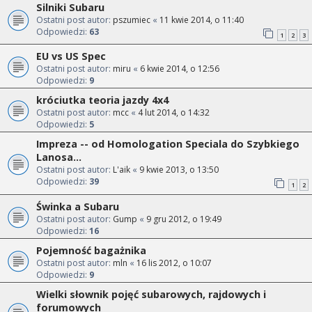
Silniki Subaru
Ostatni post autor:
pszumiec
«
11 kwie 2014, o 11:40
Odpowiedzi:
63
1
2
3
EU vs US Spec
Ostatni post autor:
miru
«
6 kwie 2014, o 12:56
Odpowiedzi:
9
króciutka teoria jazdy 4x4
Ostatni post autor:
mcc
«
4 lut 2014, o 14:32
Odpowiedzi:
5
Impreza -- od Homologation Speciala do Szybkiego
Lanosa...
Ostatni post autor:
L'aik
«
9 kwie 2013, o 13:50
Odpowiedzi:
39
1
2
Świnka a Subaru
Ostatni post autor:
Gump
«
9 gru 2012, o 19:49
Odpowiedzi:
16
Pojemność bagażnika
Ostatni post autor:
mln
«
16 lis 2012, o 10:07
Odpowiedzi:
9
Wielki słownik pojęć subarowych, rajdowych i
forumowych