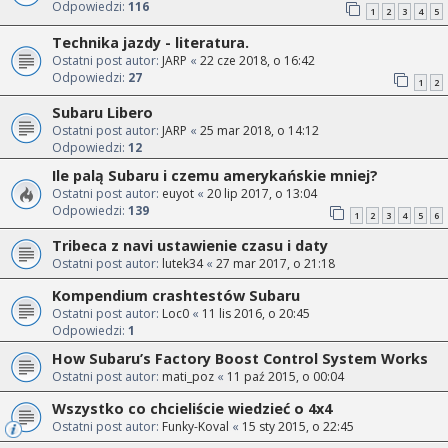
Odpowiedzi:
116
1
2
3
4
5
Technika jazdy - literatura.
Ostatni post autor:
JARP
«
22 cze 2018, o 16:42
Odpowiedzi:
27
1
2
Subaru Libero
Ostatni post autor:
JARP
«
25 mar 2018, o 14:12
Odpowiedzi:
12
Ile palą Subaru i czemu amerykańskie mniej?
Ostatni post autor:
euyot
«
20 lip 2017, o 13:04
Odpowiedzi:
139
1
2
3
4
5
6
Tribeca z navi ustawienie czasu i daty
Ostatni post autor:
lutek34
«
27 mar 2017, o 21:18
Kompendium crashtestów Subaru
Ostatni post autor:
Loc0
«
11 lis 2016, o 20:45
Odpowiedzi:
1
How Subaru’s Factory Boost Control System Works
Ostatni post autor:
mati_poz
«
11 paź 2015, o 00:04
Wszystko co chcieliście wiedzieć o 4x4
Ostatni post autor:
Funky-Koval
«
15 sty 2015, o 22:45