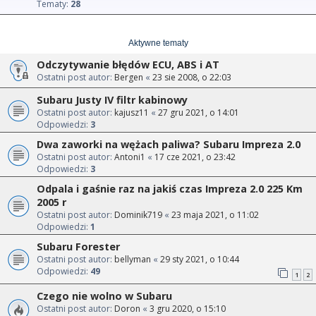
Tematy:
28
Aktywne tematy
Odczytywanie błędów ECU, ABS i AT
Ostatni post autor:
Bergen
«
23 sie 2008, o 22:03
Subaru Justy IV filtr kabinowy
Ostatni post autor:
kajusz11
«
27 gru 2021, o 14:01
Odpowiedzi:
3
Dwa zaworki na wężach paliwa? Subaru Impreza 2.0
Ostatni post autor:
Antoni1
«
17 cze 2021, o 23:42
Odpowiedzi:
3
Odpala i gaśnie raz na jakiś czas Impreza 2.0 225 Km
2005 r
Ostatni post autor:
Dominik719
«
23 maja 2021, o 11:02
Odpowiedzi:
1
Subaru Forester
Ostatni post autor:
bellyman
«
29 sty 2021, o 10:44
Odpowiedzi:
49
1
2
Czego nie wolno w Subaru
Ostatni post autor:
Doron
«
3 gru 2020, o 15:10