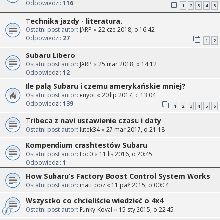
Odpowiedzi:
116
1
2
3
4
5
Technika jazdy - literatura.
Ostatni post autor:
JARP
«
22 cze 2018, o 16:42
Odpowiedzi:
27
1
2
Subaru Libero
Ostatni post autor:
JARP
«
25 mar 2018, o 14:12
Odpowiedzi:
12
Ile palą Subaru i czemu amerykańskie mniej?
Ostatni post autor:
euyot
«
20 lip 2017, o 13:04
Odpowiedzi:
139
1
2
3
4
5
6
Tribeca z navi ustawienie czasu i daty
Ostatni post autor:
lutek34
«
27 mar 2017, o 21:18
Kompendium crashtestów Subaru
Ostatni post autor:
Loc0
«
11 lis 2016, o 20:45
Odpowiedzi:
1
How Subaru’s Factory Boost Control System Works
Ostatni post autor:
mati_poz
«
11 paź 2015, o 00:04
Wszystko co chcieliście wiedzieć o 4x4
Ostatni post autor:
Funky-Koval
«
15 sty 2015, o 22:45