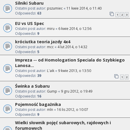
Silniki Subaru
Ostatni post autor:
pszumiec
«
11 kwie 2014, o 11:40
Odpowiedzi:
63
1
2
3
EU vs US Spec
Ostatni post autor:
miru
«
6 kwie 2014, o 12:56
Odpowiedzi:
9
króciutka teoria jazdy 4x4
Ostatni post autor:
mcc
«
4 lut 2014, o 14:32
Odpowiedzi:
5
Impreza -- od Homologation Speciala do Szybkiego
Lanosa...
Ostatni post autor:
L'aik
«
9 kwie 2013, o 13:50
Odpowiedzi:
39
1
2
Świnka a Subaru
Ostatni post autor:
Gump
«
9 gru 2012, o 19:49
Odpowiedzi:
16
Pojemność bagażnika
Ostatni post autor:
mln
«
16 lis 2012, o 10:07
Odpowiedzi:
9
Wielki słownik pojęć subarowych, rajdowych i
forumowych