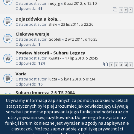
Ostatni post autor:
rudy_g
«
8 paź 2012, o 12:10
Odpowiedzi:
61
1
2
3
Dojazdówka,a koła...
Ostatni post autor:
sheki
«
23 lis 2011, o 22:26
Ciekawe wersje
Ostatni post autor:
Gootek
«
2 wrz 2011, o 16:35
Odpowiedzi:
1
Powiew historii - Subaru Legacy
Ostatni post autor:
Kwiatek
«
17 lip 2010, o 20:45
Odpowiedzi:
124
1
2
3
4
5
Varia
Ostatni post autor:
lucza
«
5 kwie 2010, o 01:34
Odpowiedzi:
15
Subaru Impreza 2.5 TS 2004
Ostatni post autor:
citan
«
20 mar 2010, o 09:49
Używamy informacji zapisanych za pomocą cookies w celach
Odpowiedzi:
11
statystycznych by lepiej zrozumieć jak odwiedzający używają
serwisu i pomóc w poprawianiu jego funkcjonalności oraz do
Przejdź do
utrzymywania sesji użytkownika. Do pełnego korzystania z
funkcji forum konieczne jest wyrażenie zgody na zapisywanie
Strona główna
ciasteczek. Możesz zapoznać się z polityką prywatności