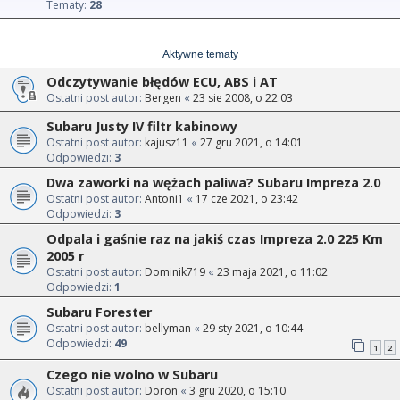
Tematy:
28
Aktywne tematy
Odczytywanie błędów ECU, ABS i AT
Ostatni post autor:
Bergen
«
23 sie 2008, o 22:03
Subaru Justy IV filtr kabinowy
Ostatni post autor:
kajusz11
«
27 gru 2021, o 14:01
Odpowiedzi:
3
Dwa zaworki na wężach paliwa? Subaru Impreza 2.0
Ostatni post autor:
Antoni1
«
17 cze 2021, o 23:42
Odpowiedzi:
3
Odpala i gaśnie raz na jakiś czas Impreza 2.0 225 Km
2005 r
Ostatni post autor:
Dominik719
«
23 maja 2021, o 11:02
Odpowiedzi:
1
Subaru Forester
Ostatni post autor:
bellyman
«
29 sty 2021, o 10:44
Odpowiedzi:
49
1
2
Czego nie wolno w Subaru
Ostatni post autor:
Doron
«
3 gru 2020, o 15:10