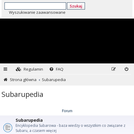
Szukaj
Wyszukiwanie zaawansowane
Regulamin
FAQ
Strona główna
Subarupedia
Subarupedia
Forum
Subarupedia
Encyklopedia Subarowa - baza wiedzy o wszystkim co związane z
Subaru, a czasem więcej