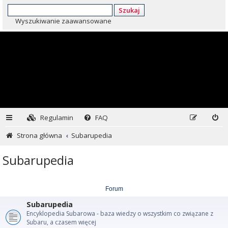
Szukaj
Wyszukiwanie zaawansowane
Regulamin
FAQ
Strona główna
Subarupedia
Subarupedia
Forum
Subarupedia
Encyklopedia Subarowa - baza wiedzy o wszystkim co związane z
Subaru, a czasem więcej