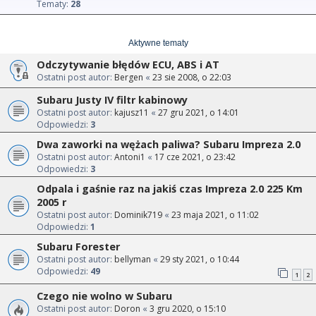
Tematy:
28
Aktywne tematy
Odczytywanie błędów ECU, ABS i AT
Ostatni post autor:
Bergen
«
23 sie 2008, o 22:03
Subaru Justy IV filtr kabinowy
Ostatni post autor:
kajusz11
«
27 gru 2021, o 14:01
Odpowiedzi:
3
Dwa zaworki na wężach paliwa? Subaru Impreza 2.0
Ostatni post autor:
Antoni1
«
17 cze 2021, o 23:42
Odpowiedzi:
3
Odpala i gaśnie raz na jakiś czas Impreza 2.0 225 Km
2005 r
Ostatni post autor:
Dominik719
«
23 maja 2021, o 11:02
Odpowiedzi:
1
Subaru Forester
Ostatni post autor:
bellyman
«
29 sty 2021, o 10:44
Odpowiedzi:
49
1
2
Czego nie wolno w Subaru
Ostatni post autor:
Doron
«
3 gru 2020, o 15:10