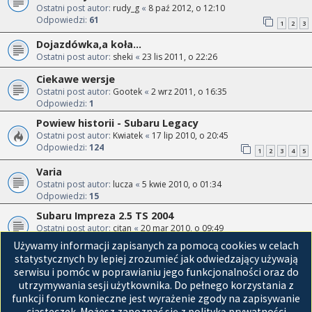
Ostatni post autor:
rudy_g
«
8 paź 2012, o 12:10
Odpowiedzi:
61
1
2
3
Dojazdówka,a koła...
Ostatni post autor:
sheki
«
23 lis 2011, o 22:26
Ciekawe wersje
Ostatni post autor:
Gootek
«
2 wrz 2011, o 16:35
Odpowiedzi:
1
Powiew historii - Subaru Legacy
Ostatni post autor:
Kwiatek
«
17 lip 2010, o 20:45
Odpowiedzi:
124
1
2
3
4
5
Varia
Ostatni post autor:
lucza
«
5 kwie 2010, o 01:34
Odpowiedzi:
15
Subaru Impreza 2.5 TS 2004
Ostatni post autor:
citan
«
20 mar 2010, o 09:49
Odpowiedzi:
11
Używamy informacji zapisanych za pomocą cookies w celach
statystycznych by lepiej zrozumieć jak odwiedzający używają
Przejdź do
serwisu i pomóc w poprawianiu jego funkcjonalności oraz do
utrzymywania sesji użytkownika. Do pełnego korzystania z
Strona główna
funkcji forum konieczne jest wyrażenie zgody na zapisywanie
ciasteczek. Możesz zapoznać się z polityką prywatności