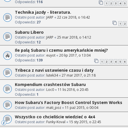
Odpowiedzi:
116
1
2
3
4
5
Technika jazdy - literatura.
Ostatni post autor:
JARP
«
22 cze 2018, o 16:42
Odpowiedzi:
27
1
2
Subaru Libero
Ostatni post autor:
JARP
«
25 mar 2018, o 14:12
Odpowiedzi:
12
Ile palą Subaru i czemu amerykańskie mniej?
Ostatni post autor:
euyot
«
20 lip 2017, o 13:04
Odpowiedzi:
139
1
2
3
4
5
6
Tribeca z navi ustawienie czasu i daty
Ostatni post autor:
lutek34
«
27 mar 2017, o 21:18
Kompendium crashtestów Subaru
Ostatni post autor:
Loc0
«
11 lis 2016, o 20:45
Odpowiedzi:
1
How Subaru’s Factory Boost Control System Works
Ostatni post autor:
mati_poz
«
11 paź 2015, o 00:04
Wszystko co chcieliście wiedzieć o 4x4
Ostatni post autor:
Funky-Koval
«
15 sty 2015, o 22:45