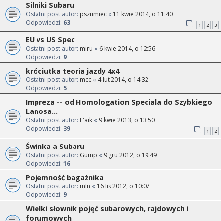
Silniki Subaru
Ostatni post autor:
pszumiec
«
11 kwie 2014, o 11:40
Odpowiedzi:
63
1
2
3
EU vs US Spec
Ostatni post autor:
miru
«
6 kwie 2014, o 12:56
Odpowiedzi:
9
króciutka teoria jazdy 4x4
Ostatni post autor:
mcc
«
4 lut 2014, o 14:32
Odpowiedzi:
5
Impreza -- od Homologation Speciala do Szybkiego
Lanosa...
Ostatni post autor:
L'aik
«
9 kwie 2013, o 13:50
Odpowiedzi:
39
1
2
Świnka a Subaru
Ostatni post autor:
Gump
«
9 gru 2012, o 19:49
Odpowiedzi:
16
Pojemność bagażnika
Ostatni post autor:
mln
«
16 lis 2012, o 10:07
Odpowiedzi:
9
Wielki słownik pojęć subarowych, rajdowych i
forumowych