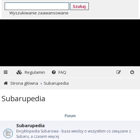
Szukaj
Wyszukiwanie zaawansowane
Regulamin
FAQ
Strona główna
Subarupedia
Subarupedia
Forum
Subarupedia
Encyklopedia Subarowa - baza wiedzy o wszystkim co związane z
Subaru, a czasem więcej