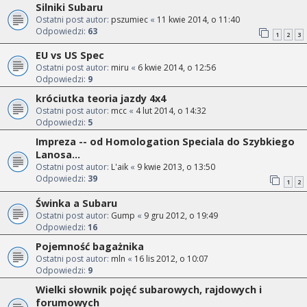
Silniki Subaru
Ostatni post autor:
pszumiec
«
11 kwie 2014, o 11:40
Odpowiedzi:
63
1
2
3
EU vs US Spec
Ostatni post autor:
miru
«
6 kwie 2014, o 12:56
Odpowiedzi:
9
króciutka teoria jazdy 4x4
Ostatni post autor:
mcc
«
4 lut 2014, o 14:32
Odpowiedzi:
5
Impreza -- od Homologation Speciala do Szybkiego
Lanosa...
Ostatni post autor:
L'aik
«
9 kwie 2013, o 13:50
Odpowiedzi:
39
1
2
Świnka a Subaru
Ostatni post autor:
Gump
«
9 gru 2012, o 19:49
Odpowiedzi:
16
Pojemność bagażnika
Ostatni post autor:
mln
«
16 lis 2012, o 10:07
Odpowiedzi:
9
Wielki słownik pojęć subarowych, rajdowych i
forumowych