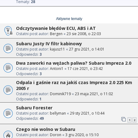
Tematy:
28
Aktywne tematy
Odczytywanie błędów ECU, ABS i AT
Ostatni post autor:
Bergen
«
23 sie 2008, o 22:03
Subaru Justy IV filtr kabinowy
Ostatni post autor:
kajusz11
«
27 gru 2021, o 14:01
Odpowiedzi:
3
Dwa zaworki na wężach paliwa? Subaru Impreza 2.0
Ostatni post autor:
Antoni1
«
17 cze 2021, o 23:42
Odpowiedzi:
3
Odpala i gaśnie raz na jakiś czas Impreza 2.0 225 Km
2005 r
Ostatni post autor:
Dominik719
«
23 maja 2021, o 11:02
Odpowiedzi:
1
Subaru Forester
Ostatni post autor:
bellyman
«
29 sty 2021, o 10:44
Odpowiedzi:
49
1
2
Czego nie wolno w Subaru
Ostatni post autor:
Doron
«
3 gru 2020, o 15:10