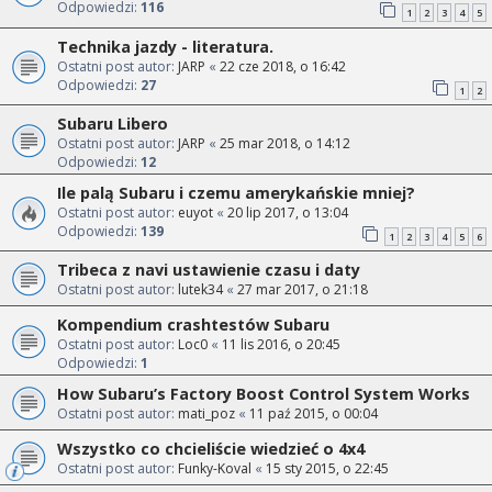
Odpowiedzi:
116
1
2
3
4
5
Technika jazdy - literatura.
Ostatni post autor:
JARP
«
22 cze 2018, o 16:42
Odpowiedzi:
27
1
2
Subaru Libero
Ostatni post autor:
JARP
«
25 mar 2018, o 14:12
Odpowiedzi:
12
Ile palą Subaru i czemu amerykańskie mniej?
Ostatni post autor:
euyot
«
20 lip 2017, o 13:04
Odpowiedzi:
139
1
2
3
4
5
6
Tribeca z navi ustawienie czasu i daty
Ostatni post autor:
lutek34
«
27 mar 2017, o 21:18
Kompendium crashtestów Subaru
Ostatni post autor:
Loc0
«
11 lis 2016, o 20:45
Odpowiedzi:
1
How Subaru’s Factory Boost Control System Works
Ostatni post autor:
mati_poz
«
11 paź 2015, o 00:04
Wszystko co chcieliście wiedzieć o 4x4
Ostatni post autor:
Funky-Koval
«
15 sty 2015, o 22:45