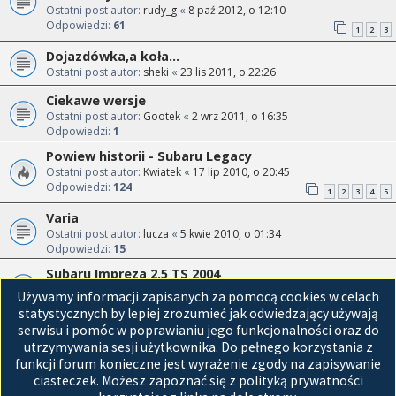
Ostatni post autor:
rudy_g
«
8 paź 2012, o 12:10
Odpowiedzi:
61
1
2
3
Dojazdówka,a koła...
Ostatni post autor:
sheki
«
23 lis 2011, o 22:26
Ciekawe wersje
Ostatni post autor:
Gootek
«
2 wrz 2011, o 16:35
Odpowiedzi:
1
Powiew historii - Subaru Legacy
Ostatni post autor:
Kwiatek
«
17 lip 2010, o 20:45
Odpowiedzi:
124
1
2
3
4
5
Varia
Ostatni post autor:
lucza
«
5 kwie 2010, o 01:34
Odpowiedzi:
15
Subaru Impreza 2.5 TS 2004
Ostatni post autor:
citan
«
20 mar 2010, o 09:49
Używamy informacji zapisanych za pomocą cookies w celach
Odpowiedzi:
11
statystycznych by lepiej zrozumieć jak odwiedzający używają
serwisu i pomóc w poprawianiu jego funkcjonalności oraz do
Przejdź do
utrzymywania sesji użytkownika. Do pełnego korzystania z
funkcji forum konieczne jest wyrażenie zgody na zapisywanie
Strona główna
ciasteczek. Możesz zapoznać się z polityką prywatności