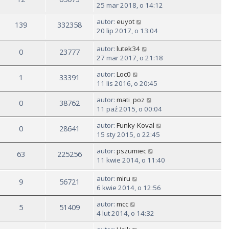
25 mar 2018, o 14:12
autor:
euyot
139
332358
20 lip 2017, o 13:04
autor:
lutek34
0
23777
27 mar 2017, o 21:18
autor:
Loc0
1
33391
11 lis 2016, o 20:45
autor:
mati_poz
0
38762
11 paź 2015, o 00:04
autor:
Funky-Koval
0
28641
15 sty 2015, o 22:45
autor:
pszumiec
63
225256
11 kwie 2014, o 11:40
autor:
miru
9
56721
6 kwie 2014, o 12:56
autor:
mcc
5
51409
4 lut 2014, o 14:32