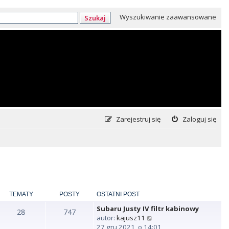
Wyszukiwanie zaawansowane
Szukaj
Zarejestruj się
Zaloguj się
TEMATY
POSTY
OSTATNI POST
Subaru Justy IV filtr kabinowy
28
747
W
autor:
kajusz11
y
27 gru 2021, o 14:01