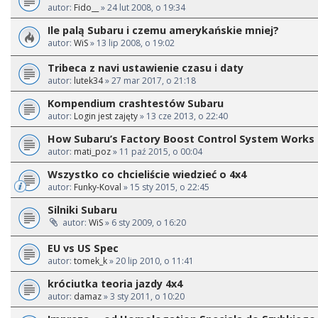
autor:
Fido__
» 24 lut 2008, o 19:34
Ile palą Subaru i czemu amerykańskie mniej?
autor:
WiS
» 13 lip 2008, o 19:02
Tribeca z navi ustawienie czasu i daty
autor:
lutek34
» 27 mar 2017, o 21:18
Kompendium crashtestów Subaru
autor:
Login jest zajęty
» 13 cze 2013, o 22:40
How Subaru’s Factory Boost Control System Works
autor:
mati_poz
» 11 paź 2015, o 00:04
Wszystko co chcieliście wiedzieć o 4x4
autor:
Funky-Koval
» 15 sty 2015, o 22:45
Silniki Subaru
autor:
WiS
» 6 sty 2009, o 16:20
EU vs US Spec
autor:
tomek_k
» 20 lip 2010, o 11:41
króciutka teoria jazdy 4x4
autor:
damaz
» 3 sty 2011, o 10:20