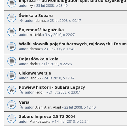
Impreza -- od Homologation Speciala do Szybkiego 
autor:
ky
» 25 lut 2008, o 23:49
Świnka a Subaru
autor:
damaz
» 23 lut 2008, o 00:17
Pojemność bagażnika
autor:
kristekk
» 3 sty 2010, o 22:27
Wielki słownik pojęć subarowych, rajdowych i foru
autor:
damaz
» 23 lut 2008, o 13:41
Dojazdówka,a koła...
autor:
sheki
» 23 lis 2011, o 22:26
Ciekawe wersje
autor:
jano86
» 24 lis 2010, o 17:47
Powiew historii - Subaru Legacy
autor:
Fido__
» 21 lut 2008, o 23:07
Varia
autor:
Alan, Alan, Alan!
» 22 lut 2008, o 12:40
Subaru Impreza 2.5 TS 2004
autor:
Markosszakal
» 14 mar 2010, o 22:24