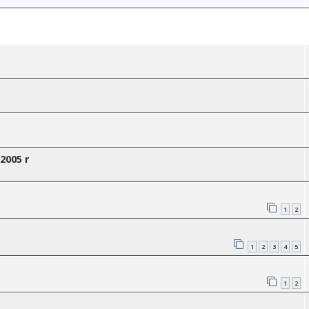
2005 r
1
2
1
2
3
4
5
1
2