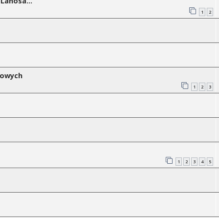
Lanosa...
1
2
mowych
1
2
3
1
2
3
4
5