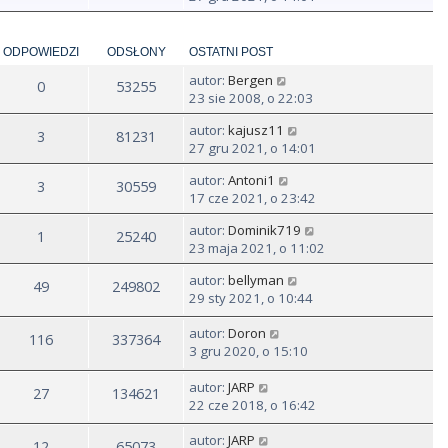
ś
w
i
ODPOWIEDZI
ODSŁONY
OSTATNI POST
e
autor:
Bergen
t
0
53255
23 sie 2008, o 22:03
l
n
autor:
kajusz11
3
81231
a
27 gru 2021, o 14:01
j
n
autor:
Antoni1
3
30559
o
17 cze 2021, o 23:42
w
s
autor:
Dominik719
1
25240
z
23 maja 2021, o 11:02
y
autor:
bellyman
p
49
249802
29 sty 2021, o 10:44
o
s
autor:
Doron
t
116
337364
3 gru 2020, o 15:10
autor:
JARP
27
134621
22 cze 2018, o 16:42
autor:
JARP
12
65073