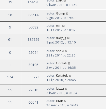
autor:
L'aik
39
154520
9 kwie 2013, o 13:50
autor:
Gump
16
83614
9 gru 2012, o 19:49
autor:
mln
9
50682
16 lis 2012, o 10:07
autor:
rudy_g
61
187929
8 paź 2012, o 12:10
autor:
sheki
0
29024
23 lis 2011, o 22:26
autor:
Gootek
1
30106
2 wrz 2011, o 16:35
autor:
Kwiatek
124
333273
17 lip 2010, o 20:45
autor:
lucza
15
72018
5 kwie 2010, o 01:34
autor:
citan
11
60541
20 mar 2010, o 09:49