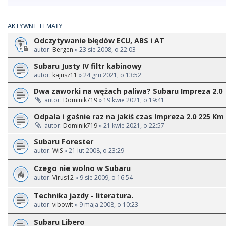
AKTYWNE TEMATY
Odczytywanie błędów ECU, ABS i AT
autor:
Bergen
» 23 sie 2008, o 22:03
Subaru Justy IV filtr kabinowy
autor:
kajusz11
» 24 gru 2021, o 13:52
Dwa zaworki na wężach paliwa? Subaru Impreza 2.0
autor:
Dominik719
» 19 kwie 2021, o 19:41
Odpala i gaśnie raz na jakiś czas Impreza 2.0 225 Km 
autor:
Dominik719
» 21 kwie 2021, o 22:57
Subaru Forester
autor:
WiS
» 21 lut 2008, o 23:29
Czego nie wolno w Subaru
autor:
Virus12
» 9 sie 2009, o 16:54
Technika jazdy - literatura.
autor:
vibowit
» 9 maja 2008, o 10:23
Subaru Libero