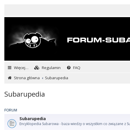
Więcej…
Regulamin
FAQ
Strona główna
Subarupedia
Subarupedia
FORUM
Subarupedia
Encyklopedia Subarowa - baza wiedzy o wszystkim co związane z S