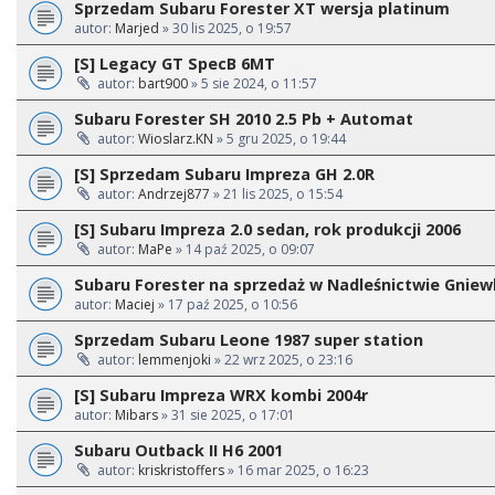
Sprzedam Subaru Forester XT wersja platinum
autor:
Marjed
» 30 lis 2025, o 19:57
[S] Legacy GT SpecB 6MT
autor:
bart900
» 5 sie 2024, o 11:57
Subaru Forester SH 2010 2.5 Pb + Automat
autor:
Wioslarz.KN
» 5 gru 2025, o 19:44
[S] Sprzedam Subaru Impreza GH 2.0R
autor:
Andrzej877
» 21 lis 2025, o 15:54
[S] Subaru Impreza 2.0 sedan, rok produkcji 2006
autor:
MaPe
» 14 paź 2025, o 09:07
Subaru Forester na sprzedaż w Nadleśnictwie Gnie
autor:
Maciej
» 17 paź 2025, o 10:56
Sprzedam Subaru Leone 1987 super station
autor:
lemmenjoki
» 22 wrz 2025, o 23:16
[S] Subaru Impreza WRX kombi 2004r
autor:
Mibars
» 31 sie 2025, o 17:01
Subaru Outback II H6 2001
autor:
kriskristoffers
» 16 mar 2025, o 16:23