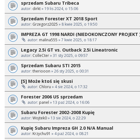
sprzedam Subaru Tribeca
autor:
dirkt
» 19 lis 2024, o 15:06
Sprzedam Forester XT 2018 Sport
autor:
Grzegorz2025
» 8 kwie 2025, o 19:50
IMPREZA GT 1998 NARDI (NIEDOKONCZONY PROJEKT 
autor:
malina555
» 7 kwie 2025, o 18:17
Legacy 2.5i GT vs. Outback 2.5i Lineatronic
autor:
ColleCter
» 31 sty 2025, o 09:57
Sprzedam Subaru STI 2015
autor:
theriooon
» 26 sty 2025, o 00:31
[S] Może ktoś się skusi
autor:
Chloru
» 4 sie 2024, o 17:32
Forester 2006 US sprzedam
autor:
panel
» 13 paź 2024, o 16:06
Subaru Forester 2002-2008 Kupię
autor:
Wojtek0
» 13 sie 2024, o 22:29
Kupię Subaru Impreza GH 2.0 N/A Manual
autor:
Krzychu91
» 4 paź 2024, o 08:21