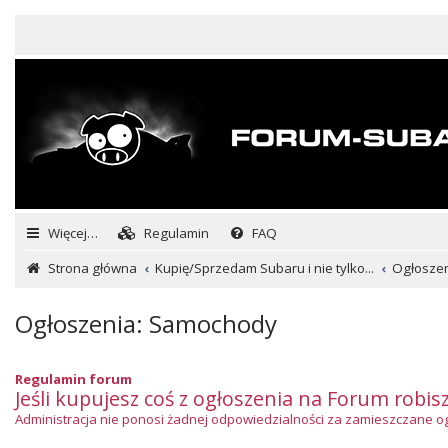
Więcej…
Regulamin
FAQ
Strona główna
Kupię/Sprzedam Subaru i nie tylko...
Ogłosze
Ogłoszenia: Samochody
Regulamin forum
Jeśli kupujesz coś z ogłoszenia na Forum robis
Administracja nie ponosi żadnej odpowiedzialności za zamieszczane ogło