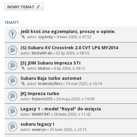
NOWY TEMAT
TEMATY
Jeśli ktoś zna egzemplarz, proszę o opinie.
autor:
sophisty
» 9 kwie 2009, o 07:52
(S) Subaru XV Crosstrek 2.0 CVT LPG MY2014
autor:
MichalW-ski
» 23 lip 2026, o 08:16
[S] JDM Subaru Impreza STI
autor:
Multon
» 6 lip 2026, o 09:12
Subaru Baja turbo automat
autor:
kriskristoffers
» 16 mar 2025, o 16:18
[K] Impreza turbo
autor:
Roberto555
» 24 maja 2026, o 19:09
Legacy 1 - model "Royal" do wzięcia
autor:
WAMi1947
» 28 kwie 2026, o 11:42
subaru legacy I
autor:
seweryn
» 25 kwie 2026, o 23:15