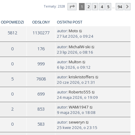
Strona
1
z
94
Tematy: 2328
1
2
3
4
5
94
N
…
ODPOWIEDZI
ODSŁONY
OSTATNI POST
autor:
Moto
5812
1130277
27 lut 2026, o 09:24
autor:
MichalW-ski
0
176
23 lip 2026, o 08:16
autor:
Multon
0
999
6 lip 2026, o 09:12
autor:
kriskristoffers
5
7608
20 cze 2026, o 21:31
autor:
Roberto555
0
699
24 maja 2026, o 19:09
autor:
WAMi1947
2
853
9 maja 2026, o 18:08
autor:
seweryn
0
583
25 kwie 2026, o 23:15