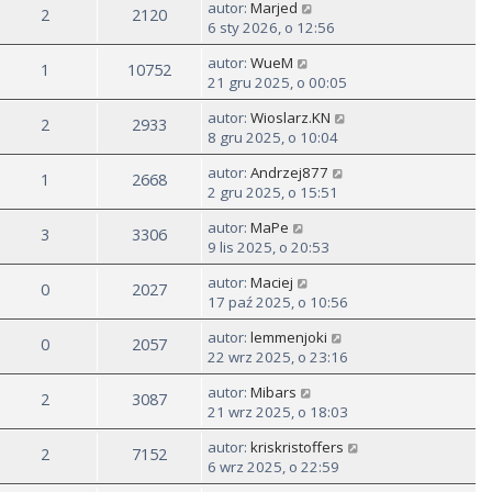
autor:
Marjed
2
2120
6 sty 2026, o 12:56
autor:
WueM
1
10752
21 gru 2025, o 00:05
autor:
Wioslarz.KN
2
2933
8 gru 2025, o 10:04
autor:
Andrzej877
1
2668
2 gru 2025, o 15:51
autor:
MaPe
3
3306
9 lis 2025, o 20:53
autor:
Maciej
0
2027
17 paź 2025, o 10:56
autor:
lemmenjoki
0
2057
22 wrz 2025, o 23:16
autor:
Mibars
2
3087
21 wrz 2025, o 18:03
autor:
kriskristoffers
2
7152
6 wrz 2025, o 22:59