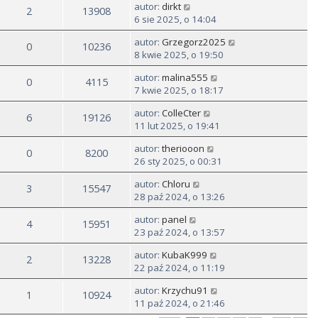
autor:
dirkt
2
13908
6 sie 2025, o 14:04
autor:
Grzegorz2025
0
10236
8 kwie 2025, o 19:50
autor:
malina555
0
4115
7 kwie 2025, o 18:17
autor:
ColleCter
6
19126
11 lut 2025, o 19:41
autor:
theriooon
0
8200
26 sty 2025, o 00:31
autor:
Chloru
3
15547
28 paź 2024, o 13:26
autor:
panel
4
15951
23 paź 2024, o 13:57
autor:
KubaK999
2
13228
22 paź 2024, o 11:19
autor:
Krzychu91
1
10924
11 paź 2024, o 21:46