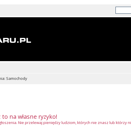
nia: Samochody
z to na własne ryzyko!
szenia. Nie przelewaj pieniędzy ludziom, których nie znasz lub którzy ni