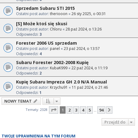
Sprzedam Subaru STI 2015
Ostatni post autor:
theriooon
«
26 sty 2025, o 00:31
[S] Może ktoś się skusi
Ostatni post autor:
Chloru
«
28 paź 2024, o 13:26
Odpowiedzi:
3
Forester 2006 US sprzedam
Ostatni post autor:
panel
«
23 paź 2024, o 13:57
Odpowiedzi:
4
Subaru Forester 2002-2008 Kupię
Ostatni post autor:
KubaK999
«
22 paź 2024, o 11:19
Odpowiedzi:
2
Kupię Subaru Impreza GH 2.0 N/A Manual
Ostatni post autor:
Krzychu91
«
11 paź 2024, o 21:46
Odpowiedzi:
1
NOWY TEMAT
Strona
1
z
94
Tematy: 2328
1
2
3
4
5
94
Następna
…
Przejdź do
TWOJE UPRAWNIENIA NA TYM FORUM