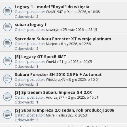
Legacy 1 - model "Royal" do wzięcia
Ostatni post autor:
WAMi1947
«
9 maja 2026, o 18:08
Odpowiedzi:
2
subaru legacy I
Ostatni post autor:
seweryn
«
25 kwie 2026, o 23:15
Sprzedam Subaru Forester XT wersja platinum
Ostatni post autor:
Marjed
«
6 sty 2026, o 12:56
Odpowiedzi:
2
[S] Legacy GT SpecB 6MT
Ostatni post autor:
WueM
«
21 gru 2025, o 00:05
Odpowiedzi:
1
Subaru Forester SH 2010 2.5 Pb + Automat
Ostatni post autor:
Wioslarz.KN
«
8 gru 2025, o 10:04
Odpowiedzi:
2
[S] Sprzedam Subaru Impreza GH 2.0R
Ostatni post autor:
Andrzej877
«
2 gru 2025, o 15:51
Odpowiedzi:
1
[S] Subaru Impreza 2.0 sedan, rok produkcji 2006
Ostatni post autor:
MaPe
«
9 lis 2025, o 20:53
Odpowiedzi:
3