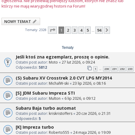
ogłoszenia. Nie przelewaj pieniędzy ludziom, których nie znasz lub
którzy nie mają wiarygodnej historii na Forum!
NOWY TEMAT
Strona
1
z
94
Tematy: 2328
1
2
3
4
5
94
Następna
…
Tematy
Jeśli ktoś zna egzemplarz, proszę o opinie.
Ostatni post autor:
Moto
«
27 lut 2026, o 09:24
Odpowiedzi:
5812
1
230
231
232
233
…
(S) Subaru XV Crosstrek 2.0 CVT LPG MY2014
Ostatni post autor:
MichalW-ski
«
23 lip 2026, o 08:16
[S] JDM Subaru Impreza STI
Ostatni post autor:
Multon
«
6 lip 2026, o 09:12
Subaru Baja turbo automat
Ostatni post autor:
kriskristoffers
«
20 cze 2026, o 21:31
Odpowiedzi:
5
[K] Impreza turbo
Ostatni post autor:
Roberto555
«
24 maja 2026, o 19:09