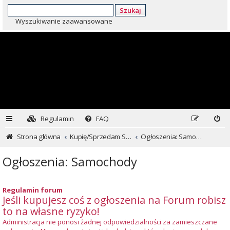
Szukaj
Wyszukiwanie zaawansowane
Regulamin
FAQ
Strona główna
Kupię/Sprzedam Subaru i nie tylko...
Ogłoszenia: Samochody
Ogłoszenia: Samochody
Regulamin forum
Jeśli kupujesz coś z ogłoszenia na Forum robisz
to na własne ryzyko!
Administracja nie ponosi żadnej odpowiedzialności za zamieszczane