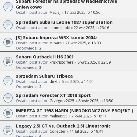
Subaru Forester na sprzedaż w Nadleśnictwie
Gniewkowo
Ostatni post autor:
Maciej
«
17 paź 2025, o 10:56
Sprzedam Subaru Leone 1987 super station
Ostatni post autor:
lemmenjoki
«
22 wrz 2025, o 23:16
[S] Subaru Impreza WRX kombi 2004r
Ostatni post autor:
Mibars
«
21 wrz 2025, o 18:03
Odpowiedzi:
2
Subaru Outback II H6 2001
Ostatni post autor:
kriskristoffers
«
6 wrz 2025, o 22:59
Odpowiedzi:
2
sprzedam Subaru Tribeca
Ostatni post autor:
dirkt
«
6 sie 2025, o 14:04
Odpowiedzi:
2
Sprzedam Forester XT 2018 Sport
Ostatni post autor:
Grzegorz2025
«
8 kwie 2025, o 19:50
IMPREZA GT 1998 NARDI (NIEDOKONCZONY PROJEKT )
Ostatni post autor:
malina555
«
7 kwie 2025, o 18:17
Legacy 2.5i GT vs. Outback 2.5i Lineatronic
Ostatni post autor:
ColleCter
«
11 lut 2025, o 19:41
Odpowiedzi:
6