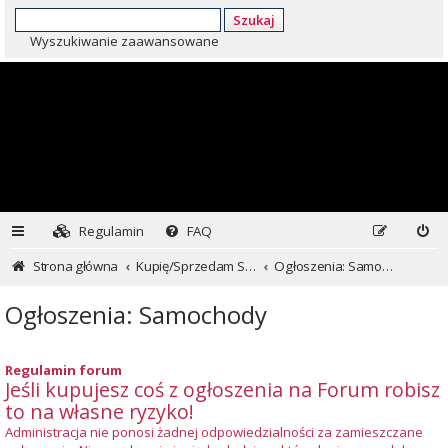
Szukaj
Wyszukiwanie zaawansowane
Regulamin
FAQ
Strona główna
Kupię/Sprzedam Subaru i nie tylko...
Ogłoszenia: Samochody
Ogłoszenia: Samochody
Regulamin forum
Jeśli kupujesz coś z ogłoszenia na Forum robisz
to na własne ryzyko!
Administracja nie ponosi żadnej odpowiedzialności za zamieszczane