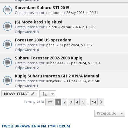
Sprzedam Subaru STI 2015
Ostatni post autor:
theriooon
«
26 sty 2025, o 00:31
[S] Może ktoś się skusi
Ostatni post autor:
Chloru
«
28 paź 2024, o 13:26
Odpowiedzi:
3
Forester 2006 US sprzedam
Ostatni post autor:
panel
«
23 paź 2024, o 13:57
Odpowiedzi:
4
Subaru Forester 2002-2008 Kupię
Ostatni post autor:
KubaK999
«
22 paź 2024, o 11:19
Odpowiedzi:
2
Kupię Subaru Impreza GH 2.0 N/A Manual
Ostatni post autor:
Krzychu91
«
11 paź 2024, o 21:46
Odpowiedzi:
1
NOWY TEMAT
Strona
1
z
94
Tematy: 2328
1
2
3
4
5
94
Następna
…
Przejdź do
TWOJE UPRAWNIENIA NA TYM FORUM