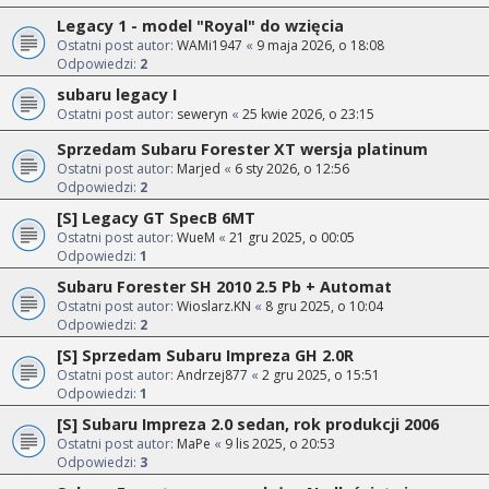
Legacy 1 - model "Royal" do wzięcia
Ostatni post autor:
WAMi1947
«
9 maja 2026, o 18:08
Odpowiedzi:
2
subaru legacy I
Ostatni post autor:
seweryn
«
25 kwie 2026, o 23:15
Sprzedam Subaru Forester XT wersja platinum
Ostatni post autor:
Marjed
«
6 sty 2026, o 12:56
Odpowiedzi:
2
[S] Legacy GT SpecB 6MT
Ostatni post autor:
WueM
«
21 gru 2025, o 00:05
Odpowiedzi:
1
Subaru Forester SH 2010 2.5 Pb + Automat
Ostatni post autor:
Wioslarz.KN
«
8 gru 2025, o 10:04
Odpowiedzi:
2
[S] Sprzedam Subaru Impreza GH 2.0R
Ostatni post autor:
Andrzej877
«
2 gru 2025, o 15:51
Odpowiedzi:
1
[S] Subaru Impreza 2.0 sedan, rok produkcji 2006
Ostatni post autor:
MaPe
«
9 lis 2025, o 20:53
Odpowiedzi:
3