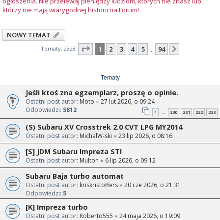
ogłoszenia. Nie przelewaj pieniędzy ludziom, których nie znasz lub
którzy nie mają wiarygodnej historii na Forum!
NOWY TEMAT
Strona
1
z
94
Tematy: 2328
1
2
3
4
5
94
Następna
…
Tematy
Jeśli ktoś zna egzemplarz, proszę o opinie.
Ostatni post autor:
Moto
«
27 lut 2026, o 09:24
Odpowiedzi:
5812
1
230
231
232
233
…
(S) Subaru XV Crosstrek 2.0 CVT LPG MY2014
Ostatni post autor:
MichalW-ski
«
23 lip 2026, o 08:16
[S] JDM Subaru Impreza STI
Ostatni post autor:
Multon
«
6 lip 2026, o 09:12
Subaru Baja turbo automat
Ostatni post autor:
kriskristoffers
«
20 cze 2026, o 21:31
Odpowiedzi:
5
[K] Impreza turbo
Ostatni post autor:
Roberto555
«
24 maja 2026, o 19:09