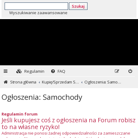
Szukaj
Wyszukiwanie zaawansowane
Regulamin
FAQ
Strona główna
Kupię/Sprzedam Subaru i nie tylko...
Ogłoszenia: Samochody
Ogłoszenia: Samochody
Regulamin forum
Jeśli kupujesz coś z ogłoszenia na Forum robisz
to na własne ryzyko!
Administracja nie ponosi żadnej odpowiedzialności za zamieszczane