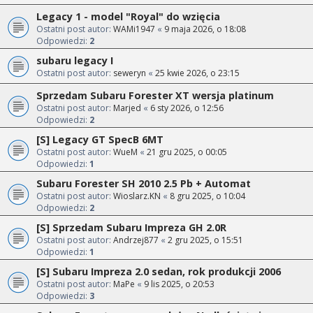
Legacy 1 - model "Royal" do wzięcia
Ostatni post autor:
WAMi1947
«
9 maja 2026, o 18:08
Odpowiedzi:
2
subaru legacy I
Ostatni post autor:
seweryn
«
25 kwie 2026, o 23:15
Sprzedam Subaru Forester XT wersja platinum
Ostatni post autor:
Marjed
«
6 sty 2026, o 12:56
Odpowiedzi:
2
[S] Legacy GT SpecB 6MT
Ostatni post autor:
WueM
«
21 gru 2025, o 00:05
Odpowiedzi:
1
Subaru Forester SH 2010 2.5 Pb + Automat
Ostatni post autor:
Wioslarz.KN
«
8 gru 2025, o 10:04
Odpowiedzi:
2
[S] Sprzedam Subaru Impreza GH 2.0R
Ostatni post autor:
Andrzej877
«
2 gru 2025, o 15:51
Odpowiedzi:
1
[S] Subaru Impreza 2.0 sedan, rok produkcji 2006
Ostatni post autor:
MaPe
«
9 lis 2025, o 20:53
Odpowiedzi:
3