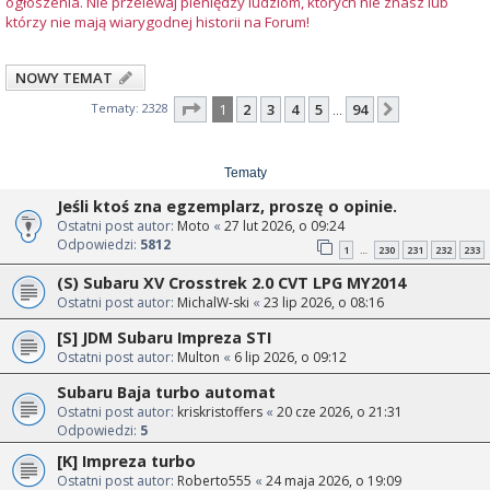
ogłoszenia. Nie przelewaj pieniędzy ludziom, których nie znasz lub
którzy nie mają wiarygodnej historii na Forum!
NOWY TEMAT
Strona
1
z
94
Tematy: 2328
1
2
3
4
5
94
Następna
…
Tematy
Jeśli ktoś zna egzemplarz, proszę o opinie.
Ostatni post autor:
Moto
«
27 lut 2026, o 09:24
Odpowiedzi:
5812
1
230
231
232
233
…
(S) Subaru XV Crosstrek 2.0 CVT LPG MY2014
Ostatni post autor:
MichalW-ski
«
23 lip 2026, o 08:16
[S] JDM Subaru Impreza STI
Ostatni post autor:
Multon
«
6 lip 2026, o 09:12
Subaru Baja turbo automat
Ostatni post autor:
kriskristoffers
«
20 cze 2026, o 21:31
Odpowiedzi:
5
[K] Impreza turbo
Ostatni post autor:
Roberto555
«
24 maja 2026, o 19:09