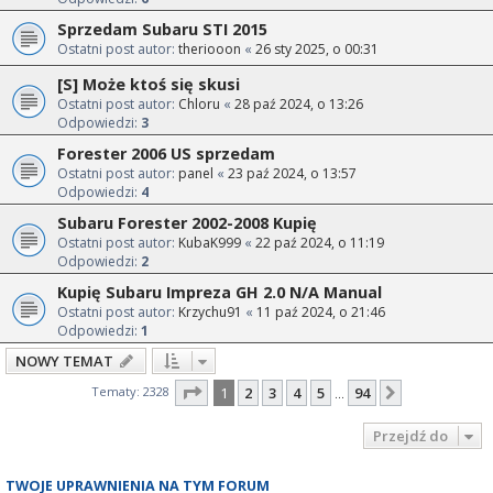
Sprzedam Subaru STI 2015
Ostatni post autor:
theriooon
«
26 sty 2025, o 00:31
[S] Może ktoś się skusi
Ostatni post autor:
Chloru
«
28 paź 2024, o 13:26
Odpowiedzi:
3
Forester 2006 US sprzedam
Ostatni post autor:
panel
«
23 paź 2024, o 13:57
Odpowiedzi:
4
Subaru Forester 2002-2008 Kupię
Ostatni post autor:
KubaK999
«
22 paź 2024, o 11:19
Odpowiedzi:
2
Kupię Subaru Impreza GH 2.0 N/A Manual
Ostatni post autor:
Krzychu91
«
11 paź 2024, o 21:46
Odpowiedzi:
1
NOWY TEMAT
Strona
1
z
94
Tematy: 2328
1
2
3
4
5
94
Następna
…
Przejdź do
TWOJE UPRAWNIENIA NA TYM FORUM