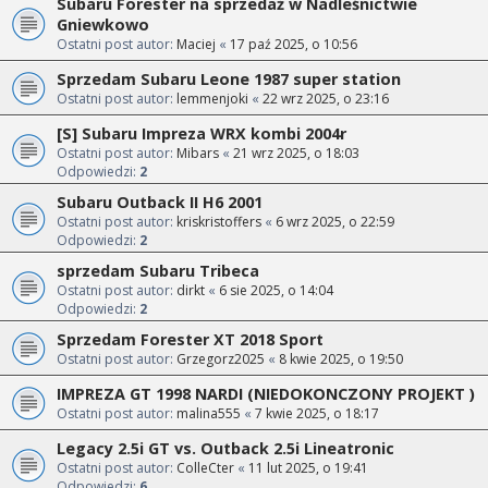
Subaru Forester na sprzedaż w Nadleśnictwie
Gniewkowo
Ostatni post autor:
Maciej
«
17 paź 2025, o 10:56
Sprzedam Subaru Leone 1987 super station
Ostatni post autor:
lemmenjoki
«
22 wrz 2025, o 23:16
[S] Subaru Impreza WRX kombi 2004r
Ostatni post autor:
Mibars
«
21 wrz 2025, o 18:03
Odpowiedzi:
2
Subaru Outback II H6 2001
Ostatni post autor:
kriskristoffers
«
6 wrz 2025, o 22:59
Odpowiedzi:
2
sprzedam Subaru Tribeca
Ostatni post autor:
dirkt
«
6 sie 2025, o 14:04
Odpowiedzi:
2
Sprzedam Forester XT 2018 Sport
Ostatni post autor:
Grzegorz2025
«
8 kwie 2025, o 19:50
IMPREZA GT 1998 NARDI (NIEDOKONCZONY PROJEKT )
Ostatni post autor:
malina555
«
7 kwie 2025, o 18:17
Legacy 2.5i GT vs. Outback 2.5i Lineatronic
Ostatni post autor:
ColleCter
«
11 lut 2025, o 19:41
Odpowiedzi:
6