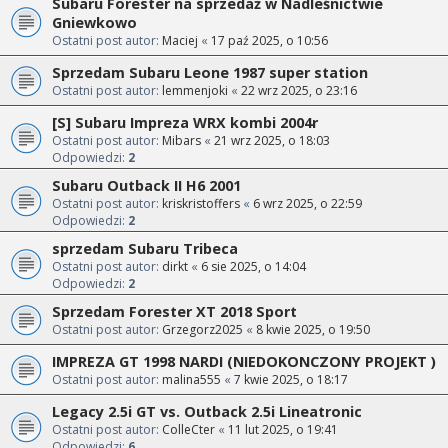
Subaru Forester na sprzedaż w Nadleśnictwie
Gniewkowo
Ostatni post autor:
Maciej
«
17 paź 2025, o 10:56
Sprzedam Subaru Leone 1987 super station
Ostatni post autor:
lemmenjoki
«
22 wrz 2025, o 23:16
[S] Subaru Impreza WRX kombi 2004r
Ostatni post autor:
Mibars
«
21 wrz 2025, o 18:03
Odpowiedzi:
2
Subaru Outback II H6 2001
Ostatni post autor:
kriskristoffers
«
6 wrz 2025, o 22:59
Odpowiedzi:
2
sprzedam Subaru Tribeca
Ostatni post autor:
dirkt
«
6 sie 2025, o 14:04
Odpowiedzi:
2
Sprzedam Forester XT 2018 Sport
Ostatni post autor:
Grzegorz2025
«
8 kwie 2025, o 19:50
IMPREZA GT 1998 NARDI (NIEDOKONCZONY PROJEKT )
Ostatni post autor:
malina555
«
7 kwie 2025, o 18:17
Legacy 2.5i GT vs. Outback 2.5i Lineatronic
Ostatni post autor:
ColleCter
«
11 lut 2025, o 19:41
Odpowiedzi:
6