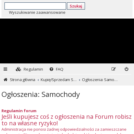
Szukaj
Wyszukiwanie zaawansowane
Regulamin
FAQ
Strona główna
Kupię/Sprzedam Subaru i nie tylko...
Ogłoszenia: Samochody
Ogłoszenia: Samochody
Regulamin forum
Jeśli kupujesz coś z ogłoszenia na Forum robisz
to na własne ryzyko!
Administracja nie ponosi żadnej odpowiedzialności za zamieszczane