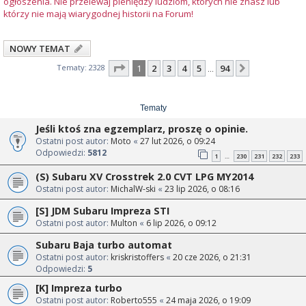
ogłoszenia. Nie przelewaj pieniędzy ludziom, których nie znasz lub
którzy nie mają wiarygodnej historii na Forum!
NOWY TEMAT
Strona
1
z
94
Tematy: 2328
1
2
3
4
5
94
Następna
…
Tematy
Jeśli ktoś zna egzemplarz, proszę o opinie.
Ostatni post autor:
Moto
«
27 lut 2026, o 09:24
Odpowiedzi:
5812
1
230
231
232
233
…
(S) Subaru XV Crosstrek 2.0 CVT LPG MY2014
Ostatni post autor:
MichalW-ski
«
23 lip 2026, o 08:16
[S] JDM Subaru Impreza STI
Ostatni post autor:
Multon
«
6 lip 2026, o 09:12
Subaru Baja turbo automat
Ostatni post autor:
kriskristoffers
«
20 cze 2026, o 21:31
Odpowiedzi:
5
[K] Impreza turbo
Ostatni post autor:
Roberto555
«
24 maja 2026, o 19:09