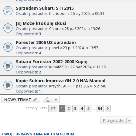
Sprzedam Subaru STI 2015
Ostatni post autor:
theriooon
«
26 sty 2025, o 00:31
[S] Może ktoś się skusi
Ostatni post autor:
Chloru
«
28 paź 2024, o 13:26
Odpowiedzi:
3
Forester 2006 US sprzedam
Ostatni post autor:
panel
«
23 paź 2024, o 13:57
Odpowiedzi:
4
Subaru Forester 2002-2008 Kupię
Ostatni post autor:
KubaK999
«
22 paź 2024, o 11:19
Odpowiedzi:
2
Kupię Subaru Impreza GH 2.0 N/A Manual
Ostatni post autor:
Krzychu91
«
11 paź 2024, o 21:46
Odpowiedzi:
1
NOWY TEMAT
Strona
1
z
94
Tematy: 2328
1
2
3
4
5
94
Następna
…
Przejdź do
TWOJE UPRAWNIENIA NA TYM FORUM