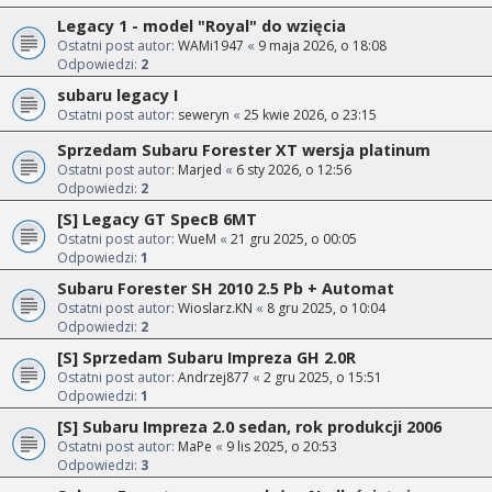
Legacy 1 - model "Royal" do wzięcia
Ostatni post autor:
WAMi1947
«
9 maja 2026, o 18:08
Odpowiedzi:
2
subaru legacy I
Ostatni post autor:
seweryn
«
25 kwie 2026, o 23:15
Sprzedam Subaru Forester XT wersja platinum
Ostatni post autor:
Marjed
«
6 sty 2026, o 12:56
Odpowiedzi:
2
[S] Legacy GT SpecB 6MT
Ostatni post autor:
WueM
«
21 gru 2025, o 00:05
Odpowiedzi:
1
Subaru Forester SH 2010 2.5 Pb + Automat
Ostatni post autor:
Wioslarz.KN
«
8 gru 2025, o 10:04
Odpowiedzi:
2
[S] Sprzedam Subaru Impreza GH 2.0R
Ostatni post autor:
Andrzej877
«
2 gru 2025, o 15:51
Odpowiedzi:
1
[S] Subaru Impreza 2.0 sedan, rok produkcji 2006
Ostatni post autor:
MaPe
«
9 lis 2025, o 20:53
Odpowiedzi:
3