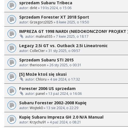
sprzedam Subaru Tribeca
autor:
dirkt
» 19 lis 2024, o 15:06
Sprzedam Forester XT 2018 Sport
autor:
Grzegorz2025
» 8 kwie 2025, o 19:50
IMPREZA GT 1998 NARDI (NIEDOKONCZONY PROJEKT 
autor:
malina555
» 7 kwie 2025, o 18:17
Legacy 2.5i GT vs. Outback 2.5i Lineatronic
autor:
ColleCter
» 31 sty 2025, o 09:57
Sprzedam Subaru STI 2015
autor:
theriooon
» 26 sty 2025, o 00:31
[S] Może ktoś się skusi
autor:
Chloru
» 4 sie 2024, o 17:32
Forester 2006 US sprzedam
autor:
panel
» 13 paź 2024, o 16:06
Subaru Forester 2002-2008 Kupię
autor:
Wojtek0
» 13 sie 2024, o 22:29
Kupię Subaru Impreza GH 2.0 N/A Manual
autor:
Krzychu91
» 4 paź 2024, o 08:21