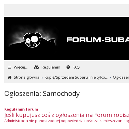
Więcej…
Regulamin
FAQ
Strona główna
Kupię/Sprzedam Subaru i nie tylko...
Ogłosze
Ogłoszenia: Samochody
Regulamin forum
Jeśli kupujesz coś z ogłoszenia na Forum robis
Administracja nie ponosi żadnej odpowiedzialności za zamieszczane ogło