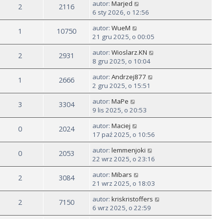
autor:
Marjed
2
2116
6 sty 2026, o 12:56
autor:
WueM
1
10750
21 gru 2025, o 00:05
autor:
Wioslarz.KN
2
2931
8 gru 2025, o 10:04
autor:
Andrzej877
1
2666
2 gru 2025, o 15:51
autor:
MaPe
3
3304
9 lis 2025, o 20:53
autor:
Maciej
0
2024
17 paź 2025, o 10:56
autor:
lemmenjoki
0
2053
22 wrz 2025, o 23:16
autor:
Mibars
2
3084
21 wrz 2025, o 18:03
autor:
kriskristoffers
2
7150
6 wrz 2025, o 22:59