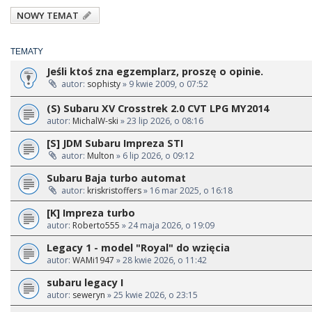
NOWY TEMAT
TEMATY
Jeśli ktoś zna egzemplarz, proszę o opinie.
autor:
sophisty
» 9 kwie 2009, o 07:52
(S) Subaru XV Crosstrek 2.0 CVT LPG MY2014
autor:
MichalW-ski
» 23 lip 2026, o 08:16
[S] JDM Subaru Impreza STI
autor:
Multon
» 6 lip 2026, o 09:12
Subaru Baja turbo automat
autor:
kriskristoffers
» 16 mar 2025, o 16:18
[K] Impreza turbo
autor:
Roberto555
» 24 maja 2026, o 19:09
Legacy 1 - model "Royal" do wzięcia
autor:
WAMi1947
» 28 kwie 2026, o 11:42
subaru legacy I
autor:
seweryn
» 25 kwie 2026, o 23:15