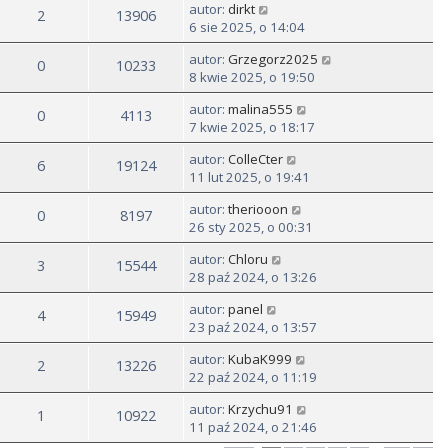
autor:
dirkt
2
13906
6 sie 2025, o 14:04
autor:
Grzegorz2025
0
10233
8 kwie 2025, o 19:50
autor:
malina555
0
4113
7 kwie 2025, o 18:17
autor:
ColleCter
6
19124
11 lut 2025, o 19:41
autor:
theriooon
0
8197
26 sty 2025, o 00:31
autor:
Chloru
3
15544
28 paź 2024, o 13:26
autor:
panel
4
15949
23 paź 2024, o 13:57
autor:
KubaK999
2
13226
22 paź 2024, o 11:19
autor:
Krzychu91
1
10922
11 paź 2024, o 21:46