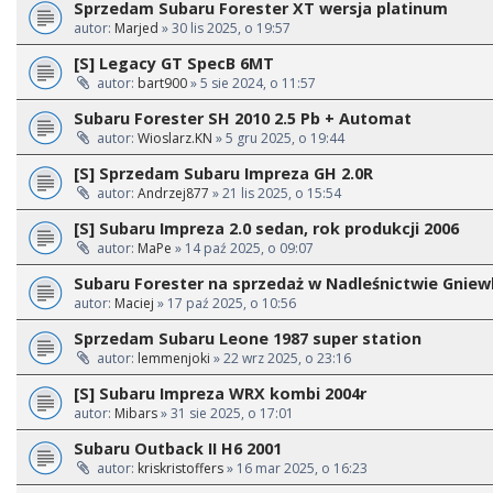
Sprzedam Subaru Forester XT wersja platinum
autor:
Marjed
» 30 lis 2025, o 19:57
[S] Legacy GT SpecB 6MT
autor:
bart900
» 5 sie 2024, o 11:57
Subaru Forester SH 2010 2.5 Pb + Automat
autor:
Wioslarz.KN
» 5 gru 2025, o 19:44
[S] Sprzedam Subaru Impreza GH 2.0R
autor:
Andrzej877
» 21 lis 2025, o 15:54
[S] Subaru Impreza 2.0 sedan, rok produkcji 2006
autor:
MaPe
» 14 paź 2025, o 09:07
Subaru Forester na sprzedaż w Nadleśnictwie Gnie
autor:
Maciej
» 17 paź 2025, o 10:56
Sprzedam Subaru Leone 1987 super station
autor:
lemmenjoki
» 22 wrz 2025, o 23:16
[S] Subaru Impreza WRX kombi 2004r
autor:
Mibars
» 31 sie 2025, o 17:01
Subaru Outback II H6 2001
autor:
kriskristoffers
» 16 mar 2025, o 16:23