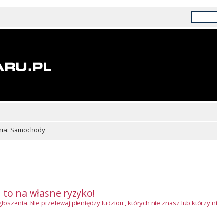
nia: Samochody
z to na własne ryzyko!
szenia. Nie przelewaj pieniędzy ludziom, których nie znasz lub którzy ni