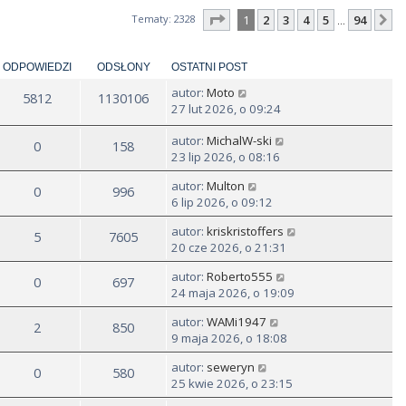
Strona
1
z
94
Tematy: 2328
1
2
3
4
5
94
N
…
ODPOWIEDZI
ODSŁONY
OSTATNI POST
autor:
Moto
5812
1130106
27 lut 2026, o 09:24
autor:
MichalW-ski
0
158
23 lip 2026, o 08:16
autor:
Multon
0
996
6 lip 2026, o 09:12
autor:
kriskristoffers
5
7605
20 cze 2026, o 21:31
autor:
Roberto555
0
697
24 maja 2026, o 19:09
autor:
WAMi1947
2
850
9 maja 2026, o 18:08
autor:
seweryn
0
580
25 kwie 2026, o 23:15