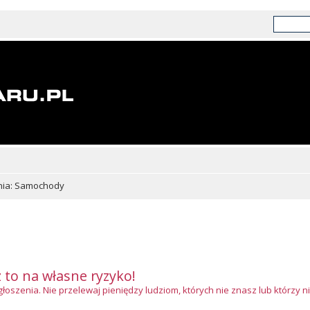
nia: Samochody
z to na własne ryzyko!
szenia. Nie przelewaj pieniędzy ludziom, których nie znasz lub którzy ni