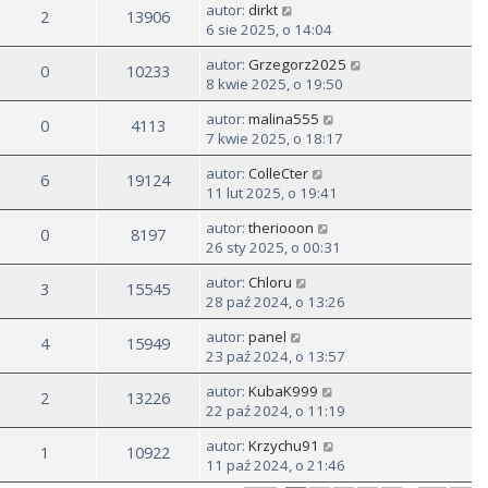
autor:
dirkt
2
13906
6 sie 2025, o 14:04
autor:
Grzegorz2025
0
10233
8 kwie 2025, o 19:50
autor:
malina555
0
4113
7 kwie 2025, o 18:17
autor:
ColleCter
6
19124
11 lut 2025, o 19:41
autor:
theriooon
0
8197
26 sty 2025, o 00:31
autor:
Chloru
3
15545
28 paź 2024, o 13:26
autor:
panel
4
15949
23 paź 2024, o 13:57
autor:
KubaK999
2
13226
22 paź 2024, o 11:19
autor:
Krzychu91
1
10922
11 paź 2024, o 21:46