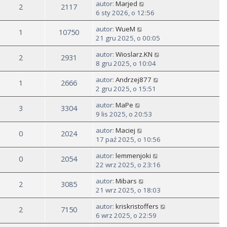
autor:
Marjed
2
2117
6 sty 2026, o 12:56
autor:
WueM
1
10750
21 gru 2025, o 00:05
autor:
Wioslarz.KN
2
2931
8 gru 2025, o 10:04
autor:
Andrzej877
1
2666
2 gru 2025, o 15:51
autor:
MaPe
3
3304
9 lis 2025, o 20:53
autor:
Maciej
0
2024
17 paź 2025, o 10:56
autor:
lemmenjoki
0
2054
22 wrz 2025, o 23:16
autor:
Mibars
2
3085
21 wrz 2025, o 18:03
autor:
kriskristoffers
2
7150
6 wrz 2025, o 22:59