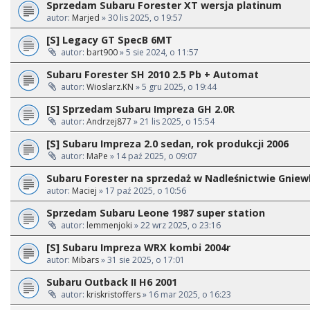
Sprzedam Subaru Forester XT wersja platinum
autor:
Marjed
» 30 lis 2025, o 19:57
[S] Legacy GT SpecB 6MT
autor:
bart900
» 5 sie 2024, o 11:57
Subaru Forester SH 2010 2.5 Pb + Automat
autor:
Wioslarz.KN
» 5 gru 2025, o 19:44
[S] Sprzedam Subaru Impreza GH 2.0R
autor:
Andrzej877
» 21 lis 2025, o 15:54
[S] Subaru Impreza 2.0 sedan, rok produkcji 2006
autor:
MaPe
» 14 paź 2025, o 09:07
Subaru Forester na sprzedaż w Nadleśnictwie Gnie
autor:
Maciej
» 17 paź 2025, o 10:56
Sprzedam Subaru Leone 1987 super station
autor:
lemmenjoki
» 22 wrz 2025, o 23:16
[S] Subaru Impreza WRX kombi 2004r
autor:
Mibars
» 31 sie 2025, o 17:01
Subaru Outback II H6 2001
autor:
kriskristoffers
» 16 mar 2025, o 16:23