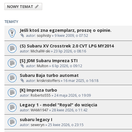
NOWY TEMAT
TEMATY
Jeśli ktoś zna egzemplarz, proszę o opinie.
autor:
sophisty
» 9 kwie 2009, o 07:52
(S) Subaru XV Crosstrek 2.0 CVT LPG MY2014
autor:
MichalW-ski
» 23 lip 2026, o 08:16
[S] JDM Subaru Impreza STI
autor:
Multon
» 6 lip 2026, o 09:12
Subaru Baja turbo automat
autor:
kriskristoffers
» 16 mar 2025, o 16:18
[K] Impreza turbo
autor:
Roberto555
» 24 maja 2026, o 19:09
Legacy 1 - model "Royal" do wzięcia
autor:
WAMi1947
» 28 kwie 2026, o 11:42
subaru legacy I
autor:
seweryn
» 25 kwie 2026, o 23:15