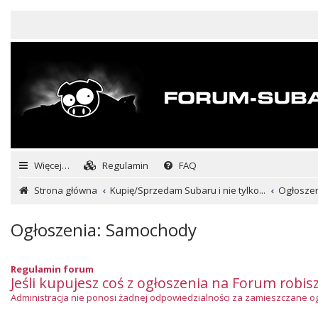
Więcej…
Regulamin
FAQ
Strona główna
Kupię/Sprzedam Subaru i nie tylko...
Ogłosze
Ogłoszenia: Samochody
Regulamin forum
Jeśli kupujesz coś z ogłoszenia na Forum robis
Administracja nie ponosi żadnej odpowiedzialności za zamieszczane ogło