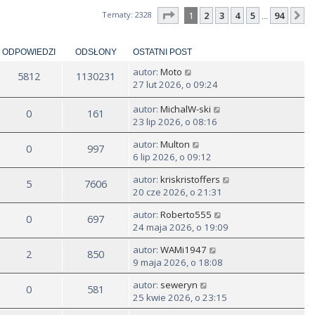
Strona
1
z
94
Tematy: 2328
1
2
3
4
5
94
N
…
ODPOWIEDZI
ODSŁONY
OSTATNI POST
autor:
Moto
5812
1130231
27 lut 2026, o 09:24
autor:
MichalW-ski
0
161
23 lip 2026, o 08:16
autor:
Multon
0
997
6 lip 2026, o 09:12
autor:
kriskristoffers
5
7606
20 cze 2026, o 21:31
autor:
Roberto555
0
697
24 maja 2026, o 19:09
autor:
WAMi1947
2
850
9 maja 2026, o 18:08
autor:
seweryn
0
581
25 kwie 2026, o 23:15