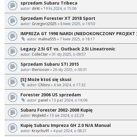
sprzedam Subaru Tribeca
autor:
dirkt
» 19 lis 2024, o 15:06
Sprzedam Forester XT 2018 Sport
autor:
Grzegorz2025
» 8 kwie 2025, o 19:50
IMPREZA GT 1998 NARDI (NIEDOKONCZONY PROJEKT 
autor:
malina555
» 7 kwie 2025, o 18:17
Legacy 2.5i GT vs. Outback 2.5i Lineatronic
autor:
ColleCter
» 31 sty 2025, o 09:57
Sprzedam Subaru STI 2015
autor:
theriooon
» 26 sty 2025, o 00:31
[S] Może ktoś się skusi
autor:
Chloru
» 4 sie 2024, o 17:32
Forester 2006 US sprzedam
autor:
panel
» 13 paź 2024, o 16:06
Subaru Forester 2002-2008 Kupię
autor:
Wojtek0
» 13 sie 2024, o 22:29
Kupię Subaru Impreza GH 2.0 N/A Manual
autor:
Krzychu91
» 4 paź 2024, o 08:21