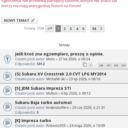
ogłoszenia. Nie przelewaj pieniędzy ludziom, których nie znasz lub
którzy nie mają wiarygodnej historii na Forum!
NOWY TEMAT
Strona
1
z
94
Tematy: 2328
1
2
3
4
5
94
Następna
…
Tematy
Jeśli ktoś zna egzemplarz, proszę o opinie.
Ostatni post autor:
Moto
«
27 lut 2026, o 09:24
Odpowiedzi:
5812
1
230
231
232
233
…
(S) Subaru XV Crosstrek 2.0 CVT LPG MY2014
Ostatni post autor:
MichalW-ski
«
23 lip 2026, o 08:16
[S] JDM Subaru Impreza STI
Ostatni post autor:
Multon
«
6 lip 2026, o 09:12
Subaru Baja turbo automat
Ostatni post autor:
kriskristoffers
«
20 cze 2026, o 21:31
Odpowiedzi:
5
[K] Impreza turbo
Ostatni post autor:
Roberto555
«
24 maja 2026, o 19:09