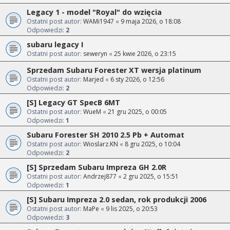
Legacy 1 - model "Royal" do wzięcia
Ostatni post autor:
WAMi1947
«
9 maja 2026, o 18:08
Odpowiedzi:
2
subaru legacy I
Ostatni post autor:
seweryn
«
25 kwie 2026, o 23:15
Sprzedam Subaru Forester XT wersja platinum
Ostatni post autor:
Marjed
«
6 sty 2026, o 12:56
Odpowiedzi:
2
[S] Legacy GT SpecB 6MT
Ostatni post autor:
WueM
«
21 gru 2025, o 00:05
Odpowiedzi:
1
Subaru Forester SH 2010 2.5 Pb + Automat
Ostatni post autor:
Wioslarz.KN
«
8 gru 2025, o 10:04
Odpowiedzi:
2
[S] Sprzedam Subaru Impreza GH 2.0R
Ostatni post autor:
Andrzej877
«
2 gru 2025, o 15:51
Odpowiedzi:
1
[S] Subaru Impreza 2.0 sedan, rok produkcji 2006
Ostatni post autor:
MaPe
«
9 lis 2025, o 20:53
Odpowiedzi:
3