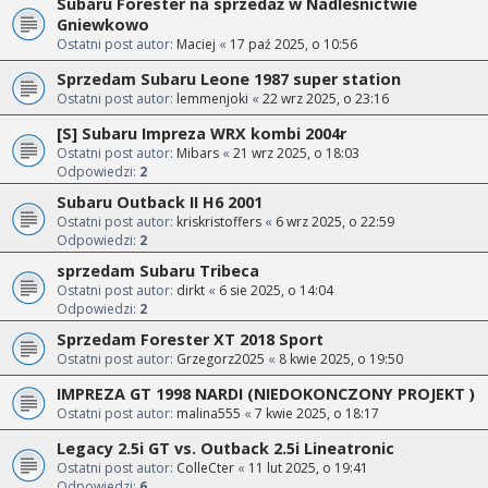
Subaru Forester na sprzedaż w Nadleśnictwie
Gniewkowo
Ostatni post autor:
Maciej
«
17 paź 2025, o 10:56
Sprzedam Subaru Leone 1987 super station
Ostatni post autor:
lemmenjoki
«
22 wrz 2025, o 23:16
[S] Subaru Impreza WRX kombi 2004r
Ostatni post autor:
Mibars
«
21 wrz 2025, o 18:03
Odpowiedzi:
2
Subaru Outback II H6 2001
Ostatni post autor:
kriskristoffers
«
6 wrz 2025, o 22:59
Odpowiedzi:
2
sprzedam Subaru Tribeca
Ostatni post autor:
dirkt
«
6 sie 2025, o 14:04
Odpowiedzi:
2
Sprzedam Forester XT 2018 Sport
Ostatni post autor:
Grzegorz2025
«
8 kwie 2025, o 19:50
IMPREZA GT 1998 NARDI (NIEDOKONCZONY PROJEKT )
Ostatni post autor:
malina555
«
7 kwie 2025, o 18:17
Legacy 2.5i GT vs. Outback 2.5i Lineatronic
Ostatni post autor:
ColleCter
«
11 lut 2025, o 19:41
Odpowiedzi:
6