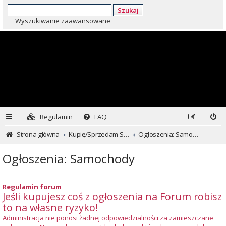
Szukaj
Wyszukiwanie zaawansowane
Regulamin
FAQ
Strona główna
Kupię/Sprzedam Subaru i nie tylko...
Ogłoszenia: Samochody
Ogłoszenia: Samochody
Regulamin forum
Jeśli kupujesz coś z ogłoszenia na Forum robisz
to na własne ryzyko!
Administracja nie ponosi żadnej odpowiedzialności za zamieszczane