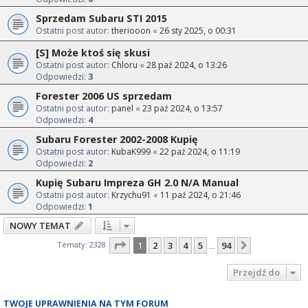
Sprzedam Subaru STI 2015
Ostatni post autor:
theriooon
«
26 sty 2025, o 00:31
[S] Może ktoś się skusi
Ostatni post autor:
Chloru
«
28 paź 2024, o 13:26
Odpowiedzi:
3
Forester 2006 US sprzedam
Ostatni post autor:
panel
«
23 paź 2024, o 13:57
Odpowiedzi:
4
Subaru Forester 2002-2008 Kupię
Ostatni post autor:
KubaK999
«
22 paź 2024, o 11:19
Odpowiedzi:
2
Kupię Subaru Impreza GH 2.0 N/A Manual
Ostatni post autor:
Krzychu91
«
11 paź 2024, o 21:46
Odpowiedzi:
1
NOWY TEMAT
Strona
1
z
94
Tematy: 2328
1
2
3
4
5
94
Następna
…
Przejdź do
TWOJE UPRAWNIENIA NA TYM FORUM