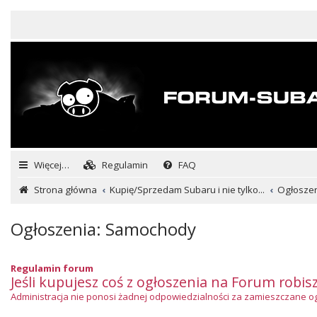
Więcej…
Regulamin
FAQ
Strona główna
Kupię/Sprzedam Subaru i nie tylko...
Ogłosze
Ogłoszenia: Samochody
Regulamin forum
Jeśli kupujesz coś z ogłoszenia na Forum robis
Administracja nie ponosi żadnej odpowiedzialności za zamieszczane ogło