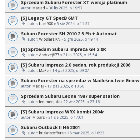
Sprzedam Subaru Forester XT wersja platinum
autor:
Marjed
» 30 lis 2025, o 19:57
[S] Legacy GT SpecB 6MT
autor:
bart900
» 5 sie 2024, o 11:57
Subaru Forester SH 2010 2.5 Pb + Automat
autor:
Wioslarz.KN
» 5 gru 2025, o 19:44
[S] Sprzedam Subaru Impreza GH 2.0R
autor:
Andrzej877
» 21 lis 2025, o 15:54
[S] Subaru Impreza 2.0 sedan, rok produkcji 2006
autor:
MaPe
» 14 paź 2025, o 09:07
Subaru Forester na sprzedaż w Nadleśnictwie Gnie
autor:
Maciej
» 17 paź 2025, o 10:56
Sprzedam Subaru Leone 1987 super station
autor:
lemmenjoki
» 22 wrz 2025, o 23:16
[S] Subaru Impreza WRX kombi 2004r
autor:
Mibars
» 31 sie 2025, o 17:01
Subaru Outback II H6 2001
autor:
kriskristoffers
» 16 mar 2025, o 16:23