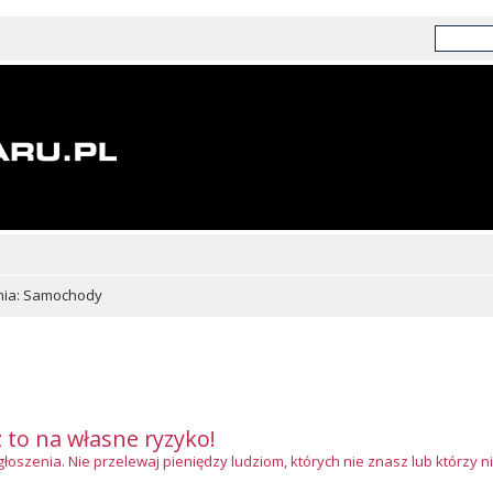
nia: Samochody
z to na własne ryzyko!
szenia. Nie przelewaj pieniędzy ludziom, których nie znasz lub którzy ni