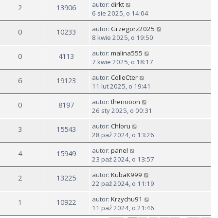
autor:
dirkt
2
13906
6 sie 2025, o 14:04
autor:
Grzegorz2025
0
10233
8 kwie 2025, o 19:50
autor:
malina555
0
4113
7 kwie 2025, o 18:17
autor:
ColleCter
6
19123
11 lut 2025, o 19:41
autor:
theriooon
0
8197
26 sty 2025, o 00:31
autor:
Chloru
3
15543
28 paź 2024, o 13:26
autor:
panel
4
15949
23 paź 2024, o 13:57
autor:
KubaK999
2
13225
22 paź 2024, o 11:19
autor:
Krzychu91
1
10922
11 paź 2024, o 21:46