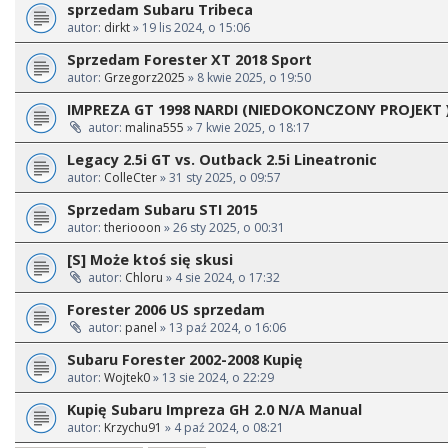
sprzedam Subaru Tribeca
autor:
dirkt
» 19 lis 2024, o 15:06
Sprzedam Forester XT 2018 Sport
autor:
Grzegorz2025
» 8 kwie 2025, o 19:50
IMPREZA GT 1998 NARDI (NIEDOKONCZONY PROJEKT 
autor:
malina555
» 7 kwie 2025, o 18:17
Legacy 2.5i GT vs. Outback 2.5i Lineatronic
autor:
ColleCter
» 31 sty 2025, o 09:57
Sprzedam Subaru STI 2015
autor:
theriooon
» 26 sty 2025, o 00:31
[S] Może ktoś się skusi
autor:
Chloru
» 4 sie 2024, o 17:32
Forester 2006 US sprzedam
autor:
panel
» 13 paź 2024, o 16:06
Subaru Forester 2002-2008 Kupię
autor:
Wojtek0
» 13 sie 2024, o 22:29
Kupię Subaru Impreza GH 2.0 N/A Manual
autor:
Krzychu91
» 4 paź 2024, o 08:21