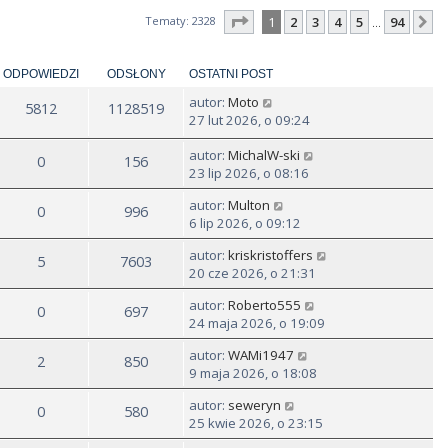
Strona
1
z
94
Tematy: 2328
1
2
3
4
5
94
N
…
ODPOWIEDZI
ODSŁONY
OSTATNI POST
autor:
Moto
5812
1128519
27 lut 2026, o 09:24
autor:
MichalW-ski
0
156
23 lip 2026, o 08:16
autor:
Multon
0
996
6 lip 2026, o 09:12
autor:
kriskristoffers
5
7603
20 cze 2026, o 21:31
autor:
Roberto555
0
697
24 maja 2026, o 19:09
autor:
WAMi1947
2
850
9 maja 2026, o 18:08
autor:
seweryn
0
580
25 kwie 2026, o 23:15