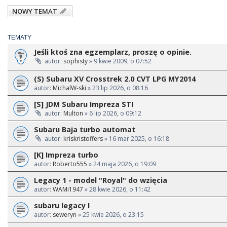
NOWY TEMAT
TEMATY
Jeśli ktoś zna egzemplarz, proszę o opinie.
autor:
sophisty
» 9 kwie 2009, o 07:52
(S) Subaru XV Crosstrek 2.0 CVT LPG MY2014
autor:
MichalW-ski
» 23 lip 2026, o 08:16
[S] JDM Subaru Impreza STI
autor:
Multon
» 6 lip 2026, o 09:12
Subaru Baja turbo automat
autor:
kriskristoffers
» 16 mar 2025, o 16:18
[K] Impreza turbo
autor:
Roberto555
» 24 maja 2026, o 19:09
Legacy 1 - model "Royal" do wzięcia
autor:
WAMi1947
» 28 kwie 2026, o 11:42
subaru legacy I
autor:
seweryn
» 25 kwie 2026, o 23:15