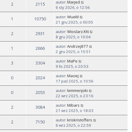
autor:
Marjed
2
2115
6 sty 2026, o 12:56
autor:
WueM
1
10750
21 gru 2025, o 00:05
autor:
Wioslarz.KN
2
2931
8 gru 2025, o 10:04
autor:
Andrzej877
1
2666
2 gru 2025, o 15:51
autor:
MaPe
3
3304
9 lis 2025, o 20:53
autor:
Maciej
0
2024
17 paź 2025, o 10:56
autor:
lemmenjoki
0
2053
22 wrz 2025, o 23:16
autor:
Mibars
2
3084
21 wrz 2025, o 18:03
autor:
kriskristoffers
2
7150
6 wrz 2025, o 22:59