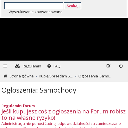
Szukaj
Wyszukiwanie zaawansowane
Regulamin
FAQ
Strona główna
Kupię/Sprzedam Subaru i nie tylko...
Ogłoszenia: Samochody
Ogłoszenia: Samochody
Regulamin forum
Jeśli kupujesz coś z ogłoszenia na Forum robisz
to na własne ryzyko!
Administracja nie ponosi żadnej odpowiedzialności za zamieszczane