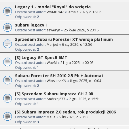
Legacy 1 - model "Royal" do wzięcia
Ostatni post autor:
WAMi1947
«
9 maja 2026, o 18:08
Odpowiedzi:
2
subaru legacy I
Ostatni post autor:
seweryn
«
25 kwie 2026, o 23:15
Sprzedam Subaru Forester XT wersja platinum
Ostatni post autor:
Marjed
«
6 sty 2026, o 12:56
Odpowiedzi:
2
[S] Legacy GT SpecB 6MT
Ostatni post autor:
WueM
«
21 gru 2025, o 00:05
Odpowiedzi:
1
Subaru Forester SH 2010 2.5 Pb + Automat
Ostatni post autor:
Wioslarz.KN
«
8 gru 2025, o 10:04
Odpowiedzi:
2
[S] Sprzedam Subaru Impreza GH 2.0R
Ostatni post autor:
Andrzej877
«
2 gru 2025, o 15:51
Odpowiedzi:
1
[S] Subaru Impreza 2.0 sedan, rok produkcji 2006
Ostatni post autor:
MaPe
«
9 lis 2025, o 20:53
Odpowiedzi:
3