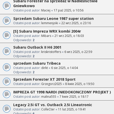
Subaru Forester na sprzedaż w Nadleśnictwie
Gniewkowo
Ostatni post autor:
Maciej
«
17 paź 2025, o 10:56
Sprzedam Subaru Leone 1987 super station
Ostatni post autor:
lemmenjoki
«
22 wrz 2025, o 23:16
[S] Subaru Impreza WRX kombi 2004r
Ostatni post autor:
Mibars
«
21 wrz 2025, o 18:03
Odpowiedzi:
2
Subaru Outback II H6 2001
Ostatni post autor:
kriskristoffers
«
6 wrz 2025, o 22:59
Odpowiedzi:
2
sprzedam Subaru Tribeca
Ostatni post autor:
dirkt
«
6 sie 2025, o 14:04
Odpowiedzi:
2
Sprzedam Forester XT 2018 Sport
Ostatni post autor:
Grzegorz2025
«
8 kwie 2025, o 19:50
IMPREZA GT 1998 NARDI (NIEDOKONCZONY PROJEKT )
Ostatni post autor:
malina555
«
7 kwie 2025, o 18:17
Legacy 2.5i GT vs. Outback 2.5i Lineatronic
Ostatni post autor:
ColleCter
«
11 lut 2025, o 19:41
Odpowiedzi:
6