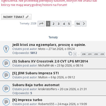
ogłoszenia. Nie przelewaj pieniędzy ludziom, których nie znasz lub
którzy nie mają wiarygodnej historii na Forum!
NOWY TEMAT
Strona
1
z
94
Tematy: 2328
1
2
3
4
5
94
Następna
…
Tematy
Jeśli ktoś zna egzemplarz, proszę o opinie.
Ostatni post autor:
Moto
«
27 lut 2026, o 09:24
Odpowiedzi:
5812
1
230
231
232
233
…
(S) Subaru XV Crosstrek 2.0 CVT LPG MY2014
Ostatni post autor:
MichalW-ski
«
23 lip 2026, o 08:16
[S] JDM Subaru Impreza STI
Ostatni post autor:
Multon
«
6 lip 2026, o 09:12
Subaru Baja turbo automat
Ostatni post autor:
kriskristoffers
«
20 cze 2026, o 21:31
Odpowiedzi:
5
[K] Impreza turbo
Ostatni post autor:
Roberto555
«
24 maja 2026, o 19:09