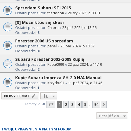
Sprzedam Subaru STI 2015
Ostatni post autor:
theriooon
«
26 sty 2025, o 00:31
[S] Może ktoś się skusi
Ostatni post autor:
Chloru
«
28 paź 2024, o 13:26
Odpowiedzi:
3
Forester 2006 US sprzedam
Ostatni post autor:
panel
«
23 paź 2024, o 13:57
Odpowiedzi:
4
Subaru Forester 2002-2008 Kupię
Ostatni post autor:
KubaK999
«
22 paź 2024, o 11:19
Odpowiedzi:
2
Kupię Subaru Impreza GH 2.0 N/A Manual
Ostatni post autor:
Krzychu91
«
11 paź 2024, o 21:46
Odpowiedzi:
1
NOWY TEMAT
Strona
1
z
94
Tematy: 2328
1
2
3
4
5
94
Następna
…
Przejdź do
TWOJE UPRAWNIENIA NA TYM FORUM