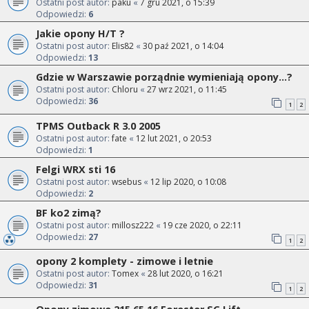
Ostatni post autor:
paku
«
7 gru 2021, o 15:39
Odpowiedzi:
6
Jakie opony H/T ?
Ostatni post autor:
Elis82
«
30 paź 2021, o 14:04
Odpowiedzi:
13
Gdzie w Warszawie porządnie wymieniają opony...?
Ostatni post autor:
Chloru
«
27 wrz 2021, o 11:45
Odpowiedzi:
36
1
2
TPMS Outback R 3.0 2005
Ostatni post autor:
fate
«
12 lut 2021, o 20:53
Odpowiedzi:
1
Felgi WRX sti 16
Ostatni post autor:
wsebus
«
12 lip 2020, o 10:08
Odpowiedzi:
2
BF ko2 zimą?
Ostatni post autor:
millosz222
«
19 cze 2020, o 22:11
Odpowiedzi:
27
1
2
opony 2 komplety - zimowe i letnie
Ostatni post autor:
Tomex
«
28 lut 2020, o 16:21
Odpowiedzi:
31
1
2