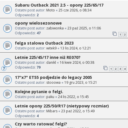
Subaru Outback 2021 2.5 - opony 225/65/17
Ostatni post autor:
Moto
«
25 cze 2026, o 08:34
Odpowiedzi:
2
opony wielosezonowe
Ostatni post autor:
zabiwonka
«
23 paź 2025, o 11:06
Odpowiedzi:
47
1
2
felga stalowa Outback 2023
Ostatni post autor:
witek9
«
13 lis 2024, o 12:21
Letnie 225/45/17 inne niż RE070?
Ostatni post autor:
danikl
«
16 kwie 2024, o 00:38
Odpowiedzi:
79
1
2
3
4
17"x7" ET55 podjedzie do legacy 2005
Ostatni post autor:
stooowa
«
19 gru 2023, o 15:21
Kolejne pytanie o felgi.
Ostatni post autor:
paku
«
24 lis 2022, o 15:45
Letnie opony 225/50/R17 (nietypowy rozmiar)
Ostatni post autor:
Mibars
«
23 paź 2022, o 15:49
Odpowiedzi:
4
Czy warto ratować felgi?