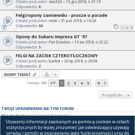
Ostatni post autor:
stach22
«
10 gru 2018, o 21:19
Odpowiedzi:
8
Felgi/opony zamienniki - prosze o porade
Ostatni post autor:
recki
«
31 paź 2018, o 16:26
Odpowiedzi:
68
1
2
3
Opony do Subaru Impreza GT '97
Ostatni post autor:
Pan Dziedzic
«
13 sie 2018, o 22:22
Odpowiedzi:
5
FELGI NA ZACISK CZTEROTŁOCZKOWY
Ostatni post autor:
barbie
«
20 lip 2018, o 20:58
Odpowiedzi:
2
NOWY TEMAT
Strona
1
z
9
Tematy: 208
1
2
3
4
5
9
Następna
…
Przejdź do
TWOJE UPRAWNIENIA NA TYM FORUM
Nie możesz
tworzyć nowych tematów
Nie możesz
odpowiadać w tematach
Używamy informacji zapisanych za pomocą cookies w celach
Nie możesz
zmieniać swoich postów
statystycznych by lepiej zrozumieć jak odwiedzający używają
Nie możesz
usuwać swoich postów
serwisu i pomóc w poprawianiu jego funkcjonalności oraz do