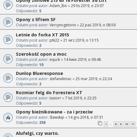
Opony zimowe 215 65 16 Forester SG Lift
Ostatni post autor:
Adam_lbn
«
29 lis 2019, o 23:07
Odpowiedzi:
5
Opony z liftem SF
Ostatni post autor:
Vercynogetorix
«
22 paź 2019, o 08:59
Letnie do forka XT 2015
Ostatni post autor:
ptk22
«
21 wrz 2019, o 13:15
Odpowiedzi:
2
Szerokość opon a moc
Ostatni post autor:
equck
«
14 kwie 2019, o 09:48
Odpowiedzi:
10
Dunlop Blueresponse
Ostatni post autor:
stefanekmac
«
25 mar 2019, o 22:24
Odpowiedzi:
2
Rozmiar felg do Forestera XT
Ostatni post autor:
tasiorr
«
7 lut 2019, o 22:25
Odpowiedzi:
5
Opony bieżnikowane - za i przeciw
Ostatni post autor:
Slawskip
«
14 gru 2018, o 07:31
Odpowiedzi:
256
1
8
9
10
11
…
Alufelgi, czy warto.