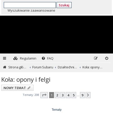
Szukaj
Wyszukiwanie zaawansowane
Regulamin
FAQ
Strona główna
Forum Subaru
Dział techniczny ...czyli dla kochających inaczej
Koła: opony i felgi
Koła: opony i felgi
NOWY TEMAT
Strona
1
z
9
Tematy: 208
1
2
3
4
5
9
Następna
…
Tematy