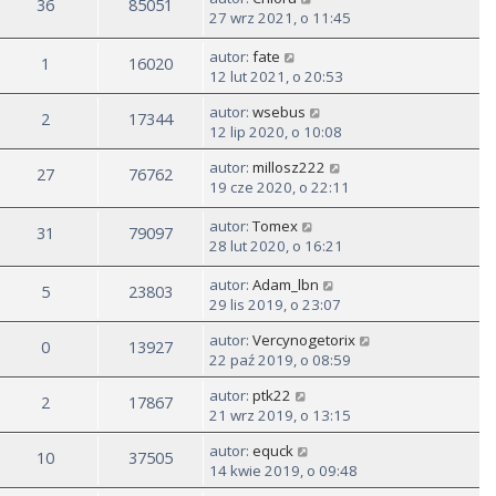
36
85051
27 wrz 2021, o 11:45
autor:
fate
1
16020
12 lut 2021, o 20:53
autor:
wsebus
2
17344
12 lip 2020, o 10:08
autor:
millosz222
27
76762
19 cze 2020, o 22:11
autor:
Tomex
31
79097
28 lut 2020, o 16:21
autor:
Adam_lbn
5
23803
29 lis 2019, o 23:07
autor:
Vercynogetorix
0
13927
22 paź 2019, o 08:59
autor:
ptk22
2
17867
21 wrz 2019, o 13:15
autor:
equck
10
37505
14 kwie 2019, o 09:48