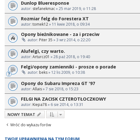
Dunlop Blueresponse
autor:
stefanekmac
» 25 mar 2019, o 11:28
Rozmiar felg do Forestera XT
autor:
tomek12
» 11 kwie 2018, o 09:34
Opony bieżnikowane - za i przeciw
autor:
Piter 35
» 3 wrz 2014, o 22:20
Alufelgi, czy warto.
autor:
Arturcz01
» 28 paź 2018, o 19:40
Felgi/opony zamienniki - prosze o porade
autor:
beks
» 12 lis 2009, o 10:38
Opony do Subaru Impreza GT '97
autor:
Allais
» 7 sie 2018, o 15:23
FELGI NA ZACISK CZTEROTŁOCZKOWY
autor:
Kiepa78
» 6 sie 2014, o 13:31
NOWY TEMAT
Wróć do wykazu forów
TWOJE UPRAWNIENIA NA TYM FORUM