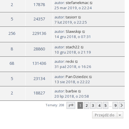
autor:
stefanekmac
2
17878
25 mar 2019, o 22:24
autor:
tasiorr
5
24357
7 lut 2019, o 22:25
autor:
Slawskip
256
229136
14 gru 2018, o 07:31
autor:
stach22
8
28860
10 gru 2018, o 21:19
autor:
recki
68
131436
31 paź 2018, o 16:26
autor:
Pan Dziedzic
5
23134
13 sie 2018, o 22:22
autor:
barbie
2
18827
20 lip 2018, o 20:58
Strona
1
z
9
Tematy: 208
1
2
3
4
5
9
N
…
Przejdź do