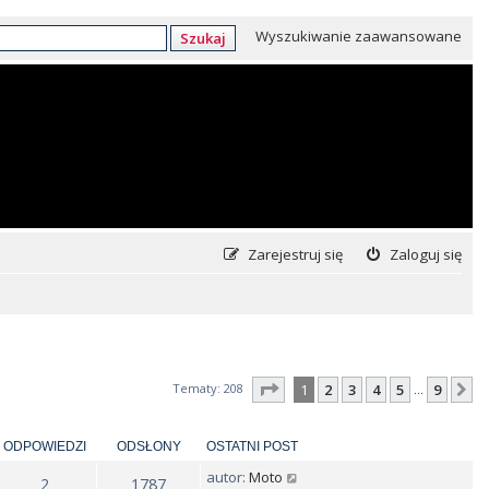
Wyszukiwanie zaawansowane
Szukaj
Zarejestruj się
Zaloguj się
Strona
1
z
9
Tematy: 208
1
2
3
4
5
9
N
…
ODPOWIEDZI
ODSŁONY
OSTATNI POST
autor:
Moto
2
1787