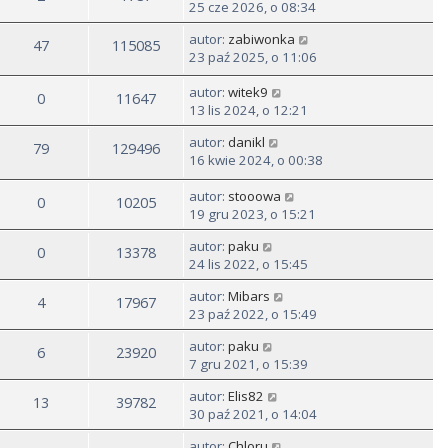
25 cze 2026, o 08:34
autor:
zabiwonka
47
115085
23 paź 2025, o 11:06
autor:
witek9
0
11647
13 lis 2024, o 12:21
autor:
danikl
79
129496
16 kwie 2024, o 00:38
autor:
stooowa
0
10205
19 gru 2023, o 15:21
autor:
paku
0
13378
24 lis 2022, o 15:45
autor:
Mibars
4
17967
23 paź 2022, o 15:49
autor:
paku
6
23920
7 gru 2021, o 15:39
autor:
Elis82
13
39782
30 paź 2021, o 14:04
autor:
Chloru