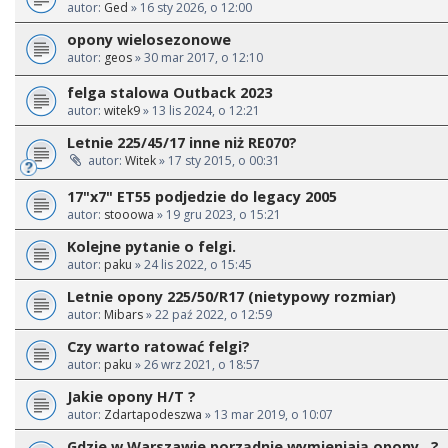
autor:
Ged
» 16 sty 2026, o 12:00
opony wielosezonowe
autor:
geos
» 30 mar 2017, o 12:10
felga stalowa Outback 2023
autor:
witek9
» 13 lis 2024, o 12:21
Letnie 225/45/17 inne niż RE070?
autor:
Witek
» 17 sty 2015, o 00:31
17"x7" ET55 podjedzie do legacy 2005
autor:
stooowa
» 19 gru 2023, o 15:21
Kolejne pytanie o felgi.
autor:
paku
» 24 lis 2022, o 15:45
Letnie opony 225/50/R17 (nietypowy rozmiar)
autor:
Mibars
» 22 paź 2022, o 12:59
Czy warto ratować felgi?
autor:
paku
» 26 wrz 2021, o 18:57
Jakie opony H/T ?
autor:
Zdartapodeszwa
» 13 mar 2019, o 10:07
Gdzie w Warszawie porządnie wymieniają opony...?