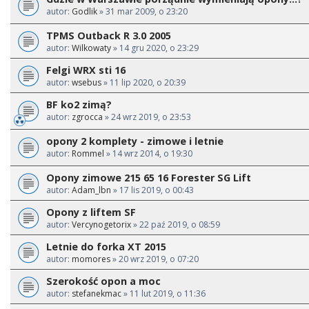
autor:
Godlik
» 31 mar 2009, o 23:20
TPMS Outback R 3.0 2005
autor:
Wilkowaty
» 14 gru 2020, o 23:29
Felgi WRX sti 16
autor:
wsebus
» 11 lip 2020, o 20:39
BF ko2 zimą?
autor:
zgrocca
» 24 wrz 2019, o 23:53
opony 2 komplety - zimowe i letnie
autor:
Rommel
» 14 wrz 2014, o 19:30
Opony zimowe 215 65 16 Forester SG Lift
autor:
Adam_lbn
» 17 lis 2019, o 00:43
Opony z liftem SF
autor:
Vercynogetorix
» 22 paź 2019, o 08:59
Letnie do forka XT 2015
autor:
momores
» 20 wrz 2019, o 07:20
Szerokość opon a moc
autor:
stefanekmac
» 11 lut 2019, o 11:36