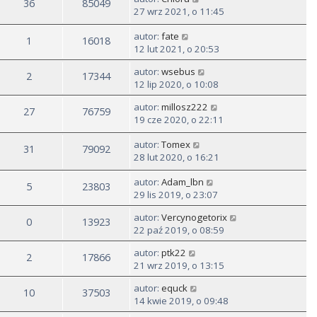
36
85049
27 wrz 2021, o 11:45
autor:
fate
1
16018
12 lut 2021, o 20:53
autor:
wsebus
2
17344
12 lip 2020, o 10:08
autor:
millosz222
27
76759
19 cze 2020, o 22:11
autor:
Tomex
31
79092
28 lut 2020, o 16:21
autor:
Adam_lbn
5
23803
29 lis 2019, o 23:07
autor:
Vercynogetorix
0
13923
22 paź 2019, o 08:59
autor:
ptk22
2
17866
21 wrz 2019, o 13:15
autor:
equck
10
37503
14 kwie 2019, o 09:48