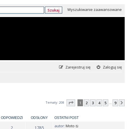
Wyszukiwanie zaawansowane
Szukaj
Zarejestruj się
Zaloguj się
Strona
1
z
9
Tematy: 208
1
2
3
4
5
9
N
…
ODPOWIEDZI
ODSŁONY
OSTATNI POST
autor:
Moto
2
1785