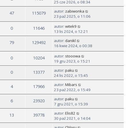
25 cze 2026, o 08:34
autor:
zabiwonka
47
115079
23 paź 2025, o 11:06
autor:
witek9
0
11646
13 lis 2024, o 12:21
autor:
danikl
79
129492
16 kwie 2024, o 00:38
autor:
stooowa
0
10204
19 gru 2023, o 15:21
autor:
paku
0
13377
24 lis 2022, o 15:45
autor:
Mibars
4
17966
23 paź 2022, o 15:49
autor:
paku
6
23920
7 gru 2021, o 15:39
autor:
Elis82
13
39778
30 paź 2021, o 14:04
autor:
Chloru