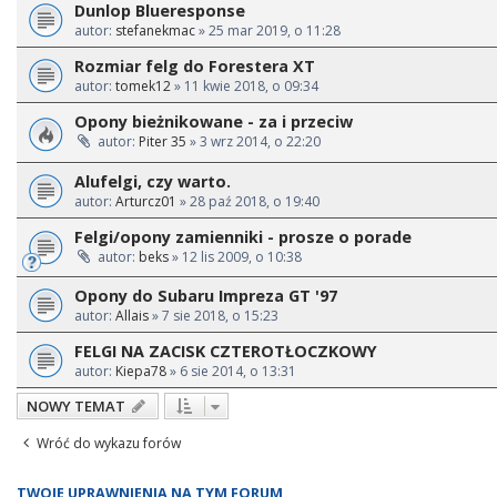
Dunlop Blueresponse
autor:
stefanekmac
» 25 mar 2019, o 11:28
Rozmiar felg do Forestera XT
autor:
tomek12
» 11 kwie 2018, o 09:34
Opony bieżnikowane - za i przeciw
autor:
Piter 35
» 3 wrz 2014, o 22:20
Alufelgi, czy warto.
autor:
Arturcz01
» 28 paź 2018, o 19:40
Felgi/opony zamienniki - prosze o porade
autor:
beks
» 12 lis 2009, o 10:38
Opony do Subaru Impreza GT '97
autor:
Allais
» 7 sie 2018, o 15:23
FELGI NA ZACISK CZTEROTŁOCZKOWY
autor:
Kiepa78
» 6 sie 2014, o 13:31
NOWY TEMAT
Wróć do wykazu forów
TWOJE UPRAWNIENIA NA TYM FORUM