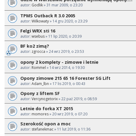
autor:
Godlik
» 31 mar 2009, o 23:20
TPMS Outback R 3.0 2005
autor:
Wilkowaty
» 14 gru 2020, o 23:29
Felgi WRX sti 16
autor:
wsebus
» 11 lip 2020, o 20:39
BF ko2 zimą?
autor:
zgrocca
» 24 wrz 2019, o 23:53
opony 2 komplety - zimowe i letnie
autor:
Rommel
» 14 wrz 2014, o 19:30
Opony zimowe 215 65 16 Forester SG Lift
autor:
Adam_lbn
» 17 lis 2019, o 00:43
Opony z liftem SF
autor:
Vercynogetorix
» 22 paź 2019, o 08:59
Letnie do forka XT 2015
autor:
momores
» 20 wrz 2019, o 07:20
Szerokość opon a moc
autor:
stefanekmac
» 11 lut 2019, o 11:36