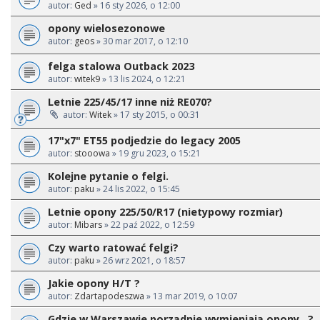
autor:
Ged
» 16 sty 2026, o 12:00
opony wielosezonowe
autor:
geos
» 30 mar 2017, o 12:10
felga stalowa Outback 2023
autor:
witek9
» 13 lis 2024, o 12:21
Letnie 225/45/17 inne niż RE070?
autor:
Witek
» 17 sty 2015, o 00:31
17"x7" ET55 podjedzie do legacy 2005
autor:
stooowa
» 19 gru 2023, o 15:21
Kolejne pytanie o felgi.
autor:
paku
» 24 lis 2022, o 15:45
Letnie opony 225/50/R17 (nietypowy rozmiar)
autor:
Mibars
» 22 paź 2022, o 12:59
Czy warto ratować felgi?
autor:
paku
» 26 wrz 2021, o 18:57
Jakie opony H/T ?
autor:
Zdartapodeszwa
» 13 mar 2019, o 10:07
Gdzie w Warszawie porządnie wymieniają opony...?