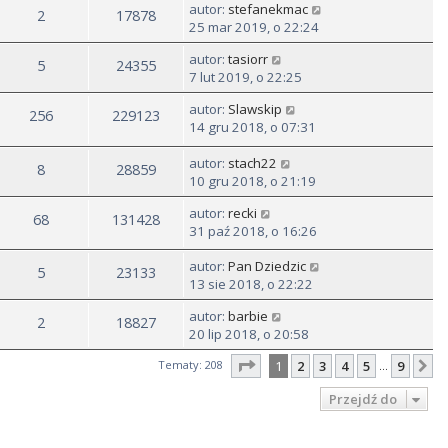
autor:
stefanekmac
2
17878
25 mar 2019, o 22:24
autor:
tasiorr
5
24355
7 lut 2019, o 22:25
autor:
Slawskip
256
229123
14 gru 2018, o 07:31
autor:
stach22
8
28859
10 gru 2018, o 21:19
autor:
recki
68
131428
31 paź 2018, o 16:26
autor:
Pan Dziedzic
5
23133
13 sie 2018, o 22:22
autor:
barbie
2
18827
20 lip 2018, o 20:58
Strona
1
z
9
Tematy: 208
1
2
3
4
5
9
N
…
Przejdź do