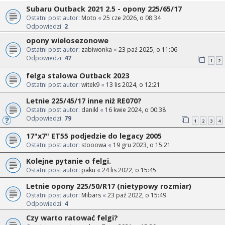
Subaru Outback 2021 2.5 - opony 225/65/17
Ostatni post autor:
Moto
«
25 cze 2026, o 08:34
Odpowiedzi:
2
opony wielosezonowe
Ostatni post autor:
zabiwonka
«
23 paź 2025, o 11:06
Odpowiedzi:
47
1
2
felga stalowa Outback 2023
Ostatni post autor:
witek9
«
13 lis 2024, o 12:21
Letnie 225/45/17 inne niż RE070?
Ostatni post autor:
danikl
«
16 kwie 2024, o 00:38
Odpowiedzi:
79
1
2
3
4
17"x7" ET55 podjedzie do legacy 2005
Ostatni post autor:
stooowa
«
19 gru 2023, o 15:21
Kolejne pytanie o felgi.
Ostatni post autor:
paku
«
24 lis 2022, o 15:45
Letnie opony 225/50/R17 (nietypowy rozmiar)
Ostatni post autor:
Mibars
«
23 paź 2022, o 15:49
Odpowiedzi:
4
Czy warto ratować felgi?