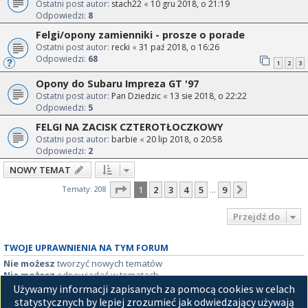
Ostatni post autor:
stach22
«
10 gru 2018, o 21:19
Odpowiedzi:
8
Felgi/opony zamienniki - prosze o porade
Ostatni post autor:
recki
«
31 paź 2018, o 16:26
Odpowiedzi:
68
1
2
3
Opony do Subaru Impreza GT '97
Ostatni post autor:
Pan Dziedzic
«
13 sie 2018, o 22:22
Odpowiedzi:
5
FELGI NA ZACISK CZTEROTŁOCZKOWY
Ostatni post autor:
barbie
«
20 lip 2018, o 20:58
Odpowiedzi:
2
NOWY TEMAT
Strona
1
z
9
Tematy: 208
1
2
3
4
5
9
Następna
…
Przejdź do
TWOJE UPRAWNIENIA NA TYM FORUM
Nie możesz
tworzyć nowych tematów
Nie możesz
odpowiadać w tematach
Nie możesz
zmieniać swoich postów
Używamy informacji zapisanych za pomocą cookies w celach
Nie możesz
usuwać swoich postów
statystycznych by lepiej zrozumieć jak odwiedzający używają