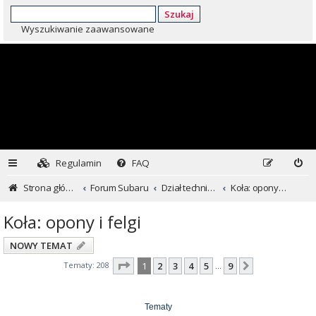
Szukaj
Wyszukiwanie zaawansowane
Regulamin
FAQ
Strona główna
Forum Subaru
Dział techniczny ...czyli dla kochających inaczej
Koła: opony i felgi
Koła: opony i felgi
NOWY TEMAT
Strona
1
z
9
Tematy: 208
1
2
3
4
5
9
Następna
…
Tematy