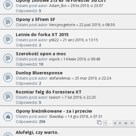
Opony zimowe 215 65 16 Forester SG Lift
Ostatni post autor:
Adam_lbn
«
29 lis 2019, o 23:07
Odpowiedzi:
5
Opony z liftem SF
Ostatni post autor:
Vercynogetorix
«
22 paź 2019, o 08:59
Letnie do forka XT 2015
Ostatni post autor:
ptk22
«
21 wrz 2019, o 13:15
Odpowiedzi:
2
Szerokość opon a moc
Ostatni post autor:
equck
«
14 kwie 2019, o 09:48
Odpowiedzi:
10
Dunlop Blueresponse
Ostatni post autor:
stefanekmac
«
25 mar 2019, o 22:24
Odpowiedzi:
2
Rozmiar felg do Forestera XT
Ostatni post autor:
tasiorr
«
7 lut 2019, o 22:25
Odpowiedzi:
5
Opony bieżnikowane - za i przeciw
Ostatni post autor:
Slawskip
«
14 gru 2018, o 07:31
Odpowiedzi:
256
1
8
9
10
11
…
Alufelgi, czy warto.