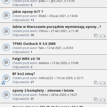
Ostatni post autor:
paku
«
7 gru 2021, o 15:39
Odpowiedzi:
6
Jakie opony H/T ?
Ostatni post autor:
Elis82
«
30 paź 2021, o 14:04
Odpowiedzi:
13
Gdzie w Warszawie porządnie wymieniają opony...?
Ostatni post autor:
Chloru
«
27 wrz 2021, o 11:45
Odpowiedzi:
36
1
2
TPMS Outback R 3.0 2005
Ostatni post autor:
fate
«
12 lut 2021, o 20:53
Odpowiedzi:
1
Felgi WRX sti 16
Ostatni post autor:
wsebus
«
12 lip 2020, o 10:08
Odpowiedzi:
2
BF ko2 zimą?
Ostatni post autor:
millosz222
«
19 cze 2020, o 22:11
Odpowiedzi:
27
1
2
opony 2 komplety - zimowe i letnie
Ostatni post autor:
Tomex
«
28 lut 2020, o 16:21
Odpowiedzi:
31
1
2