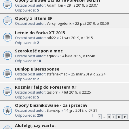
Opony zimowe 215 65 16 Forester SG Lift
Ostatni post autor:
Adam_lbn
«
29 lis 2019, o 23:07
Odpowiedzi:
5
Opony z liftem SF
Ostatni post autor:
Vercynogetorix
«
22 paź 2019, o 08:59
Letnie do forka XT 2015
Ostatni post autor:
ptk22
«
21 wrz 2019, o 13:15
Odpowiedzi:
2
Szerokość opon a moc
Ostatni post autor:
equck
«
14 kwie 2019, o 09:48
Odpowiedzi:
10
Dunlop Blueresponse
Ostatni post autor:
stefanekmac
«
25 mar 2019, o 22:24
Odpowiedzi:
2
Rozmiar felg do Forestera XT
Ostatni post autor:
tasiorr
«
7 lut 2019, o 22:25
Odpowiedzi:
5
Opony bieżnikowane - za i przeciw
Ostatni post autor:
Slawskip
«
14 gru 2018, o 07:31
Odpowiedzi:
256
1
8
9
10
11
…
Alufelgi, czy warto.