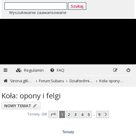
Szukaj
Wyszukiwanie zaawansowane
Regulamin
FAQ
Strona główna
Forum Subaru
Dział techniczny ...czyli dla kochających inaczej
Koła: opony i felgi
Koła: opony i felgi
NOWY TEMAT
Strona
1
z
9
Tematy: 208
1
2
3
4
5
9
Następna
…
Tematy