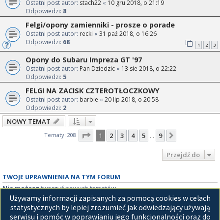
Ostatni post autor:
stach22
«
10 gru 2018, o 21:19
Odpowiedzi:
8
Felgi/opony zamienniki - prosze o porade
Ostatni post autor:
recki
«
31 paź 2018, o 16:26
Odpowiedzi:
68
1
2
3
Opony do Subaru Impreza GT '97
Ostatni post autor:
Pan Dziedzic
«
13 sie 2018, o 22:22
Odpowiedzi:
5
FELGI NA ZACISK CZTEROTŁOCZKOWY
Ostatni post autor:
barbie
«
20 lip 2018, o 20:58
Odpowiedzi:
2
NOWY TEMAT
Strona
1
z
9
Tematy: 208
1
2
3
4
5
9
Następna
…
Przejdź do
TWOJE UPRAWNIENIA NA TYM FORUM
Nie możesz
tworzyć nowych tematów
Nie możesz
odpowiadać w tematach
Używamy informacji zapisanych za pomocą cookies w celach
Nie możesz
zmieniać swoich postów
statystycznych by lepiej zrozumieć jak odwiedzający używają
Nie możesz
usuwać swoich postów
serwisu i pomóc w poprawianiu jego funkcjonalności oraz do