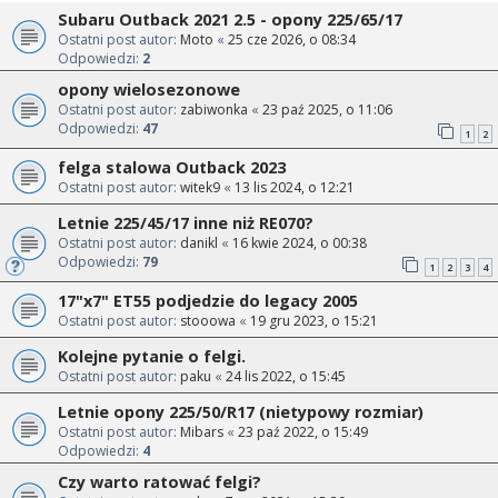
Subaru Outback 2021 2.5 - opony 225/65/17
Ostatni post autor:
Moto
«
25 cze 2026, o 08:34
Odpowiedzi:
2
opony wielosezonowe
Ostatni post autor:
zabiwonka
«
23 paź 2025, o 11:06
Odpowiedzi:
47
1
2
felga stalowa Outback 2023
Ostatni post autor:
witek9
«
13 lis 2024, o 12:21
Letnie 225/45/17 inne niż RE070?
Ostatni post autor:
danikl
«
16 kwie 2024, o 00:38
Odpowiedzi:
79
1
2
3
4
17"x7" ET55 podjedzie do legacy 2005
Ostatni post autor:
stooowa
«
19 gru 2023, o 15:21
Kolejne pytanie o felgi.
Ostatni post autor:
paku
«
24 lis 2022, o 15:45
Letnie opony 225/50/R17 (nietypowy rozmiar)
Ostatni post autor:
Mibars
«
23 paź 2022, o 15:49
Odpowiedzi:
4
Czy warto ratować felgi?