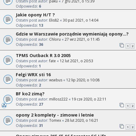
Ostatni post autor:
paku
«
7 gru 2021, o 15:39
Odpowiedzi:
6
Jakie opony H/T ?
Ostatni post autor:
Elis82
«
30 paź 2021, o 14:04
Odpowiedzi:
13
Gdzie w Warszawie porządnie wymieniają opony...?
Ostatni post autor:
Chloru
«
27 wrz 2021, o 11:45
Odpowiedzi:
36
1
2
TPMS Outback R 3.0 2005
Ostatni post autor:
fate
«
12 lut 2021, o 20:53
Odpowiedzi:
1
Felgi WRX sti 16
Ostatni post autor:
wsebus
«
12 lip 2020, o 10:08
Odpowiedzi:
2
BF ko2 zimą?
Ostatni post autor:
millosz222
«
19 cze 2020, o 22:11
Odpowiedzi:
27
1
2
opony 2 komplety - zimowe i letnie
Ostatni post autor:
Tomex
«
28 lut 2020, o 16:21
Odpowiedzi:
31
1
2