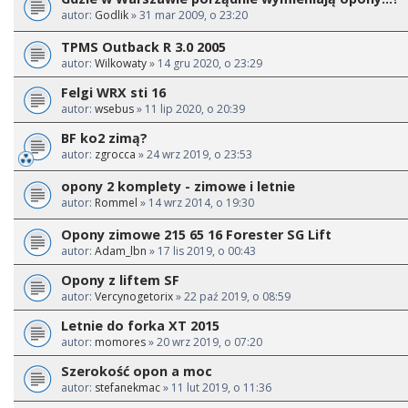
autor:
Godlik
» 31 mar 2009, o 23:20
TPMS Outback R 3.0 2005
autor:
Wilkowaty
» 14 gru 2020, o 23:29
Felgi WRX sti 16
autor:
wsebus
» 11 lip 2020, o 20:39
BF ko2 zimą?
autor:
zgrocca
» 24 wrz 2019, o 23:53
opony 2 komplety - zimowe i letnie
autor:
Rommel
» 14 wrz 2014, o 19:30
Opony zimowe 215 65 16 Forester SG Lift
autor:
Adam_lbn
» 17 lis 2019, o 00:43
Opony z liftem SF
autor:
Vercynogetorix
» 22 paź 2019, o 08:59
Letnie do forka XT 2015
autor:
momores
» 20 wrz 2019, o 07:20
Szerokość opon a moc
autor:
stefanekmac
» 11 lut 2019, o 11:36