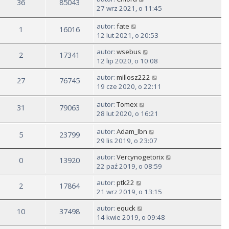
36
85043
27 wrz 2021, o 11:45
autor:
fate
1
16016
12 lut 2021, o 20:53
autor:
wsebus
2
17341
12 lip 2020, o 10:08
autor:
millosz222
27
76745
19 cze 2020, o 22:11
autor:
Tomex
31
79063
28 lut 2020, o 16:21
autor:
Adam_lbn
5
23799
29 lis 2019, o 23:07
autor:
Vercynogetorix
0
13920
22 paź 2019, o 08:59
autor:
ptk22
2
17864
21 wrz 2019, o 13:15
autor:
equck
10
37498
14 kwie 2019, o 09:48