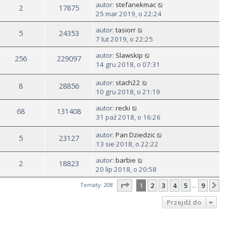
autor:
stefanekmac
2
17875
25 mar 2019, o 22:24
autor:
tasiorr
5
24353
7 lut 2019, o 22:25
autor:
Slawskip
256
229097
14 gru 2018, o 07:31
autor:
stach22
8
28856
10 gru 2018, o 21:19
autor:
recki
68
131408
31 paź 2018, o 16:26
autor:
Pan Dziedzic
5
23127
13 sie 2018, o 22:22
autor:
barbie
2
18823
20 lip 2018, o 20:58
Strona
1
z
9
Tematy: 208
1
2
3
4
5
9
N
…
Przejdź do