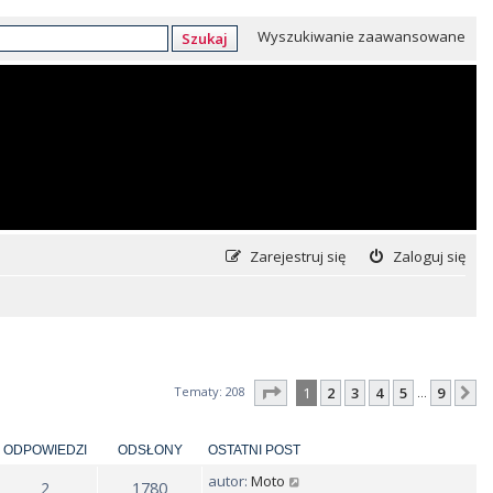
Wyszukiwanie zaawansowane
Szukaj
Zarejestruj się
Zaloguj się
Strona
1
z
9
Tematy: 208
1
2
3
4
5
9
N
…
ODPOWIEDZI
ODSŁONY
OSTATNI POST
autor:
Moto
2
1780