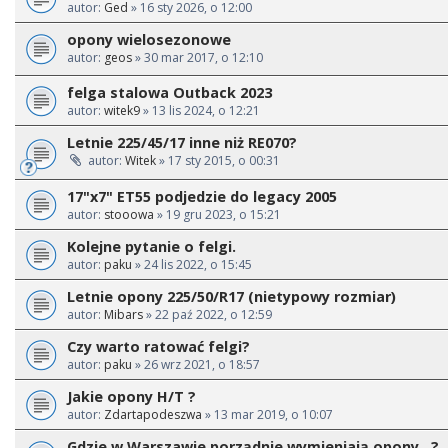
autor:
Ged
» 16 sty 2026, o 12:00
opony wielosezonowe
autor:
geos
» 30 mar 2017, o 12:10
felga stalowa Outback 2023
autor:
witek9
» 13 lis 2024, o 12:21
Letnie 225/45/17 inne niż RE070?
autor:
Witek
» 17 sty 2015, o 00:31
17"x7" ET55 podjedzie do legacy 2005
autor:
stooowa
» 19 gru 2023, o 15:21
Kolejne pytanie o felgi.
autor:
paku
» 24 lis 2022, o 15:45
Letnie opony 225/50/R17 (nietypowy rozmiar)
autor:
Mibars
» 22 paź 2022, o 12:59
Czy warto ratować felgi?
autor:
paku
» 26 wrz 2021, o 18:57
Jakie opony H/T ?
autor:
Zdartapodeszwa
» 13 mar 2019, o 10:07
Gdzie w Warszawie porządnie wymieniają opony...?