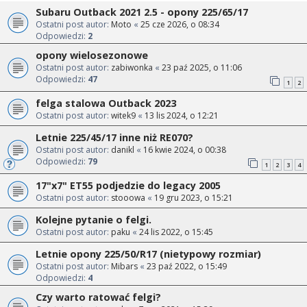
Subaru Outback 2021 2.5 - opony 225/65/17
Ostatni post autor:
Moto
«
25 cze 2026, o 08:34
Odpowiedzi:
2
opony wielosezonowe
Ostatni post autor:
zabiwonka
«
23 paź 2025, o 11:06
Odpowiedzi:
47
1
2
felga stalowa Outback 2023
Ostatni post autor:
witek9
«
13 lis 2024, o 12:21
Letnie 225/45/17 inne niż RE070?
Ostatni post autor:
danikl
«
16 kwie 2024, o 00:38
Odpowiedzi:
79
1
2
3
4
17"x7" ET55 podjedzie do legacy 2005
Ostatni post autor:
stooowa
«
19 gru 2023, o 15:21
Kolejne pytanie o felgi.
Ostatni post autor:
paku
«
24 lis 2022, o 15:45
Letnie opony 225/50/R17 (nietypowy rozmiar)
Ostatni post autor:
Mibars
«
23 paź 2022, o 15:49
Odpowiedzi:
4
Czy warto ratować felgi?