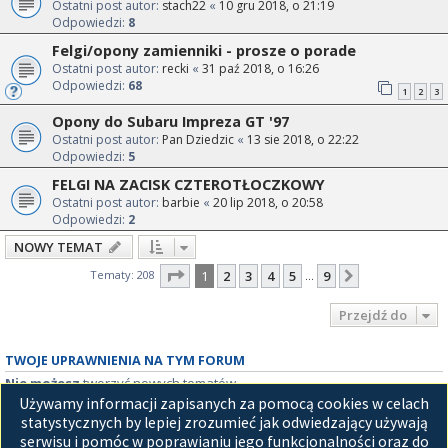
Ostatni post autor:
stach22
«
10 gru 2018, o 21:19
Odpowiedzi:
8
Felgi/opony zamienniki - prosze o porade
Ostatni post autor:
recki
«
31 paź 2018, o 16:26
Odpowiedzi:
68
1
2
3
Opony do Subaru Impreza GT '97
Ostatni post autor:
Pan Dziedzic
«
13 sie 2018, o 22:22
Odpowiedzi:
5
FELGI NA ZACISK CZTEROTŁOCZKOWY
Ostatni post autor:
barbie
«
20 lip 2018, o 20:58
Odpowiedzi:
2
NOWY TEMAT
Strona
1
z
9
Tematy: 208
1
2
3
4
5
9
Następna
…
Przejdź do
TWOJE UPRAWNIENIA NA TYM FORUM
Nie możesz
tworzyć nowych tematów
Nie możesz
odpowiadać w tematach
Używamy informacji zapisanych za pomocą cookies w celach
Nie możesz
zmieniać swoich postów
statystycznych by lepiej zrozumieć jak odwiedzający używają
Nie możesz
usuwać swoich postów
serwisu i pomóc w poprawianiu jego funkcjonalności oraz do