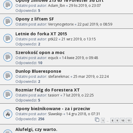
Opony zimowe 215 65 16 Forester SG Lift
Ostatni post autor:
Adam_lbn
«
29 lis 2019, o 23:07
Odpowiedzi:
5
Opony z liftem SF
Ostatni post autor:
Vercynogetorix
«
22 paź 2019, o 08:59
Letnie do forka XT 2015
Ostatni post autor:
ptk22
«
21 wrz 2019, o 13:15
Odpowiedzi:
2
Szerokość opon a moc
Ostatni post autor:
equck
«
14 kwie 2019, o 09:48
Odpowiedzi:
10
Dunlop Blueresponse
Ostatni post autor:
stefanekmac
«
25 mar 2019, o 22:24
Odpowiedzi:
2
Rozmiar felg do Forestera XT
Ostatni post autor:
tasiorr
«
7 lut 2019, o 22:25
Odpowiedzi:
5
Opony bieżnikowane - za i przeciw
Ostatni post autor:
Slawskip
«
14 gru 2018, o 07:31
Odpowiedzi:
256
1
8
9
10
11
…
Alufelgi, czy warto.