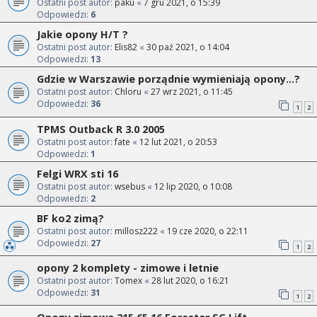
Ostatni post autor:
paku
«
7 gru 2021, o 15:39
Odpowiedzi:
6
Jakie opony H/T ?
Ostatni post autor:
Elis82
«
30 paź 2021, o 14:04
Odpowiedzi:
13
Gdzie w Warszawie porządnie wymieniają opony...?
Ostatni post autor:
Chloru
«
27 wrz 2021, o 11:45
Odpowiedzi:
36
1
2
TPMS Outback R 3.0 2005
Ostatni post autor:
fate
«
12 lut 2021, o 20:53
Odpowiedzi:
1
Felgi WRX sti 16
Ostatni post autor:
wsebus
«
12 lip 2020, o 10:08
Odpowiedzi:
2
BF ko2 zimą?
Ostatni post autor:
millosz222
«
19 cze 2020, o 22:11
Odpowiedzi:
27
1
2
opony 2 komplety - zimowe i letnie
Ostatni post autor:
Tomex
«
28 lut 2020, o 16:21
Odpowiedzi:
31
1
2