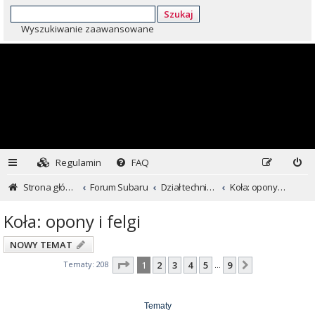
Szukaj
Wyszukiwanie zaawansowane
Regulamin
FAQ
Strona główna
Forum Subaru
Dział techniczny ...czyli dla kochających inaczej
Koła: opony i felgi
Koła: opony i felgi
NOWY TEMAT
Strona
1
z
9
Tematy: 208
1
2
3
4
5
9
Następna
…
Tematy