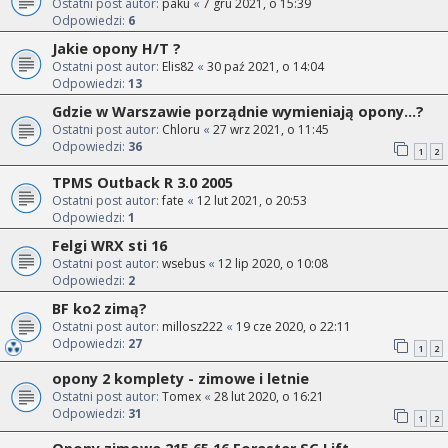
Ostatni post autor:
paku
«
7 gru 2021, o 15:39
Odpowiedzi:
6
Jakie opony H/T ?
Ostatni post autor:
Elis82
«
30 paź 2021, o 14:04
Odpowiedzi:
13
Gdzie w Warszawie porządnie wymieniają opony...?
Ostatni post autor:
Chloru
«
27 wrz 2021, o 11:45
Odpowiedzi:
36
1
2
TPMS Outback R 3.0 2005
Ostatni post autor:
fate
«
12 lut 2021, o 20:53
Odpowiedzi:
1
Felgi WRX sti 16
Ostatni post autor:
wsebus
«
12 lip 2020, o 10:08
Odpowiedzi:
2
BF ko2 zimą?
Ostatni post autor:
millosz222
«
19 cze 2020, o 22:11
Odpowiedzi:
27
1
2
opony 2 komplety - zimowe i letnie
Ostatni post autor:
Tomex
«
28 lut 2020, o 16:21
Odpowiedzi:
31
1
2