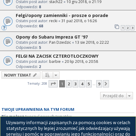
Ostatni post autor:
stach22
«
10 gru 2018, o 21:19
Odpowiedzi:
8
Felgi/opony zamienniki - prosze o porade
Ostatni post autor:
recki
«
31 paź 2018, o 16:26
Odpowiedzi:
68
1
2
3
Opony do Subaru Impreza GT '97
Ostatni post autor:
Pan Dziedzic
«
13 sie 2018, o 22:22
Odpowiedzi:
5
FELGI NA ZACISK CZTEROTŁOCZKOWY
Ostatni post autor:
barbie
«
20 lip 2018, o 20:58
Odpowiedzi:
2
NOWY TEMAT
Strona
1
z
9
Tematy: 208
1
2
3
4
5
9
Następna
…
Przejdź do
TWOJE UPRAWNIENIA NA TYM FORUM
Nie możesz
tworzyć nowych tematów
Nie możesz
odpowiadać w tematach
Używamy informacji zapisanych za pomocą cookies w celach
Nie możesz
zmieniać swoich postów
statystycznych by lepiej zrozumieć jak odwiedzający używają
Nie możesz
usuwać swoich postów
serwisu i pomóc w poprawianiu jego funkcjonalności oraz do