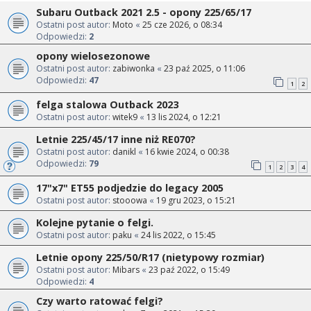
Subaru Outback 2021 2.5 - opony 225/65/17
Ostatni post autor:
Moto
«
25 cze 2026, o 08:34
Odpowiedzi:
2
opony wielosezonowe
Ostatni post autor:
zabiwonka
«
23 paź 2025, o 11:06
Odpowiedzi:
47
1
2
felga stalowa Outback 2023
Ostatni post autor:
witek9
«
13 lis 2024, o 12:21
Letnie 225/45/17 inne niż RE070?
Ostatni post autor:
danikl
«
16 kwie 2024, o 00:38
Odpowiedzi:
79
1
2
3
4
17"x7" ET55 podjedzie do legacy 2005
Ostatni post autor:
stooowa
«
19 gru 2023, o 15:21
Kolejne pytanie o felgi.
Ostatni post autor:
paku
«
24 lis 2022, o 15:45
Letnie opony 225/50/R17 (nietypowy rozmiar)
Ostatni post autor:
Mibars
«
23 paź 2022, o 15:49
Odpowiedzi:
4
Czy warto ratować felgi?