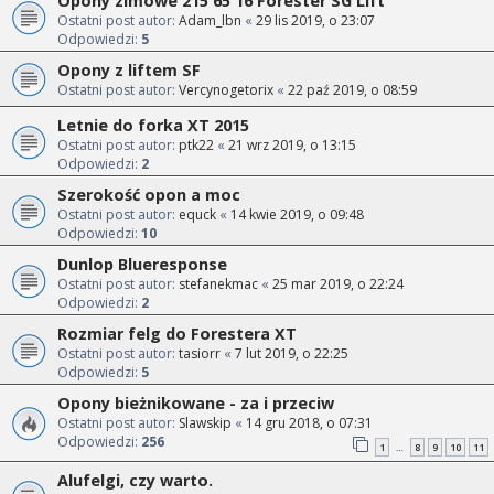
Opony zimowe 215 65 16 Forester SG Lift
Ostatni post autor:
Adam_lbn
«
29 lis 2019, o 23:07
Odpowiedzi:
5
Opony z liftem SF
Ostatni post autor:
Vercynogetorix
«
22 paź 2019, o 08:59
Letnie do forka XT 2015
Ostatni post autor:
ptk22
«
21 wrz 2019, o 13:15
Odpowiedzi:
2
Szerokość opon a moc
Ostatni post autor:
equck
«
14 kwie 2019, o 09:48
Odpowiedzi:
10
Dunlop Blueresponse
Ostatni post autor:
stefanekmac
«
25 mar 2019, o 22:24
Odpowiedzi:
2
Rozmiar felg do Forestera XT
Ostatni post autor:
tasiorr
«
7 lut 2019, o 22:25
Odpowiedzi:
5
Opony bieżnikowane - za i przeciw
Ostatni post autor:
Slawskip
«
14 gru 2018, o 07:31
Odpowiedzi:
256
1
8
9
10
11
…
Alufelgi, czy warto.