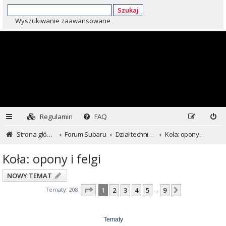
Szukaj
Wyszukiwanie zaawansowane
Regulamin
FAQ
Strona główna
Forum Subaru
Dział techniczny ...czyli dla kochających inaczej
Koła: opony i felgi
Koła: opony i felgi
NOWY TEMAT
Strona
1
z
9
Tematy: 208
1
2
3
4
5
9
Następna
…
Tematy