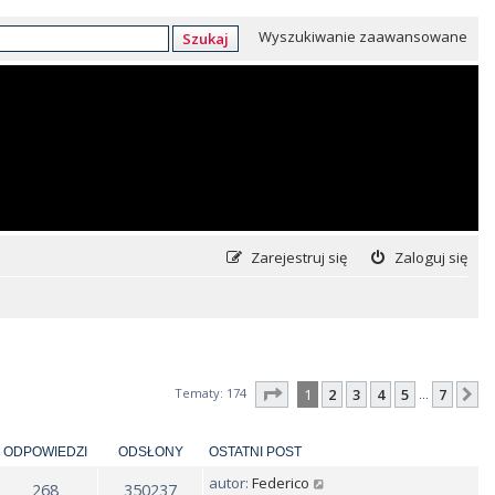
Wyszukiwanie zaawansowane
Szukaj
Zarejestruj się
Zaloguj się
Strona
1
z
7
Tematy: 174
1
2
3
4
5
7
N
…
ODPOWIEDZI
ODSŁONY
OSTATNI POST
autor:
Federico
268
350237