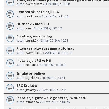
autor:
ewemarkam
» 3 lis 2018, o 11:08
Demontaż instalacji LPG
autor:
podkowa
» 4 paź 2019, o 11:44
Outback - blad E01
autor:
vcm
» 16 cze 2019, o 01:12
Przebieg max na lpg
autor:
szurpit2
» 13 mar 2019, o 16:51
Przygasa przy ruszaniu automat
autor:
ewemarkam
» 20 lis 2018, o 12:11
Instalacja LPG w H6
autor:
mehana
» 27 lip 2009, o 23:31
Emulator paliwa
autor:
Kajtek82
» 2 lut 2019, o 23:44
BRC Kraków
autor:
jimiasty
» 29 wrz 2018, o 22:31
Instalacja gazowa V generacji w subaru
autor:
artman84
» 22 cze 2017, o 04:26