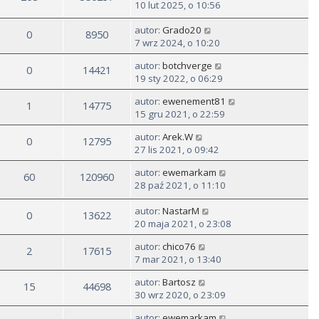
10 lut 2025, o 10:56
autor:
Grado20
0
8950
7 wrz 2024, o 10:20
autor:
botchverge
0
14421
19 sty 2022, o 06:29
autor:
ewenement81
1
14775
15 gru 2021, o 22:59
autor:
Arek.W
0
12795
27 lis 2021, o 09:42
autor:
ewemarkam
60
120960
28 paź 2021, o 11:10
autor:
NastarM
0
13622
20 maja 2021, o 23:08
autor:
chico76
2
17615
7 mar 2021, o 13:40
autor:
Bartosz
15
44698
30 wrz 2020, o 23:09
autor:
ewemarkam