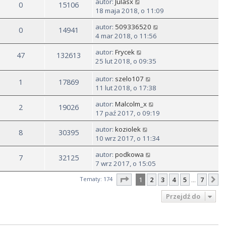
autor:
Julasx
0
15106
18 maja 2018, o 11:09
autor:
509336520
0
14941
4 mar 2018, o 11:56
autor:
Frycek
47
132613
25 lut 2018, o 09:35
autor:
szelo107
1
17869
11 lut 2018, o 17:38
autor:
Malcolm_x
2
19026
17 paź 2017, o 09:19
autor:
koziolek
8
30395
10 wrz 2017, o 11:34
autor:
podkowa
7
32125
7 wrz 2017, o 15:05
Strona
1
z
7
Tematy: 174
1
2
3
4
5
7
N
…
Przejdź do