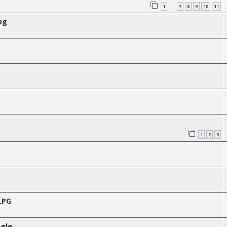
1
7
8
9
10
11
…
pg
1
2
3
LPG
gle