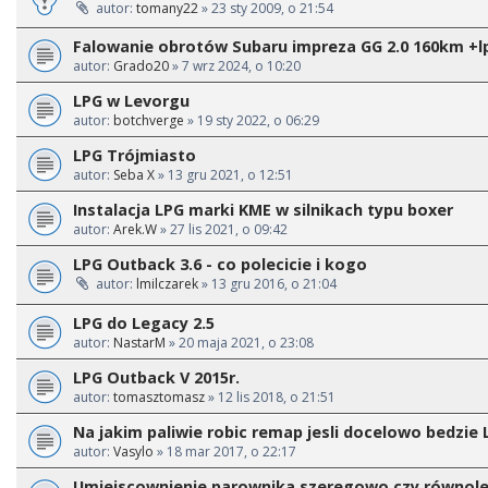
autor:
tomany22
» 23 sty 2009, o 21:54
Falowanie obrotów Subaru impreza GG 2.0 160km +l
autor:
Grado20
» 7 wrz 2024, o 10:20
LPG w Levorgu
autor:
botchverge
» 19 sty 2022, o 06:29
LPG Trójmiasto
autor:
Seba X
» 13 gru 2021, o 12:51
Instalacja LPG marki KME w silnikach typu boxer
autor:
Arek.W
» 27 lis 2021, o 09:42
LPG Outback 3.6 - co polecicie i kogo
autor:
lmilczarek
» 13 gru 2016, o 21:04
LPG do Legacy 2.5
autor:
NastarM
» 20 maja 2021, o 23:08
LPG Outback V 2015r.
autor:
tomasztomasz
» 12 lis 2018, o 21:51
Na jakim paliwie robic remap jesli docelowo bedzie 
autor:
Vasylo
» 18 mar 2017, o 22:17
Umiejscownienie parownika szeregowo czy równole