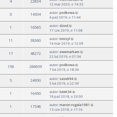
4
22834
12 mar 2020, o 14:33
autor:
podkowa
0
14304
4 paź 2019, o 11:44
autor:
dzixd
1
16565
17 cze 2019, o 11:08
autor:
tomzyl
11
38360
14 mar 2019, o 12:09
autor:
ewemarkam
17
48272
22 lut 2019, o 01:34
autor:
podkowa
156
266639
7 lut 2019, o 18:34
autor:
sasek94
5
24950
5 lut 2019, o 22:39
autor:
lutek34
1
16450
18 paź 2018, o 20:00
autor:
marcin.rogala1981
1
17548
13 cze 2018, o 17:16