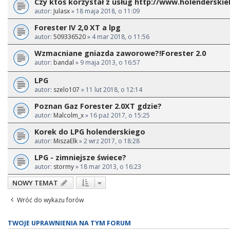
Czy ktoś korzystał z usług http://www.holenderskiel
autor:
Julasx
» 18 maja 2018, o 11:09
Forester IV 2,0 XT a lpg
autor:
509336520
» 4 mar 2018, o 11:56
Wzmacniane gniazda zaworowe?!Forester 2.0
autor:
bandal
» 9 maja 2013, o 16:57
LPG
autor:
szelo107
» 11 lut 2018, o 12:14
Poznan Gaz Forester 2.0XT gdzie?
autor:
Malcolm_x
» 16 paź 2017, o 15:25
Korek do LPG holenderskiego
autor:
MiszaElk
» 2 wrz 2017, o 18:28
LPG - zimniejsze świece?
autor:
stormy
» 18 mar 2013, o 16:23
NOWY TEMAT
Wróć do wykazu forów
TWOJE UPRAWNIENIA NA TYM FORUM