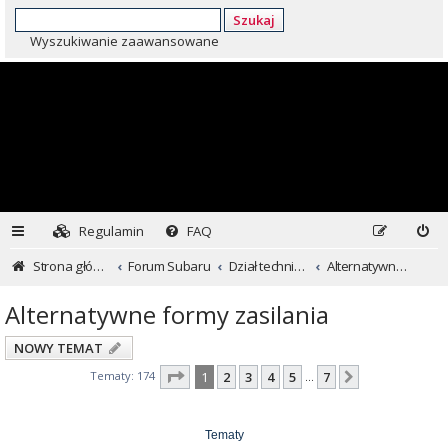
Szukaj
Wyszukiwanie zaawansowane
Regulamin
FAQ
Strona główna
Forum Subaru
Dział techniczny ...czyli dla kochających inaczej
Alternatywne formy zasilania
Alternatywne formy zasilania
NOWY TEMAT
Strona
1
z
7
Tematy: 174
1
2
3
4
5
7
Następna
…
Tematy