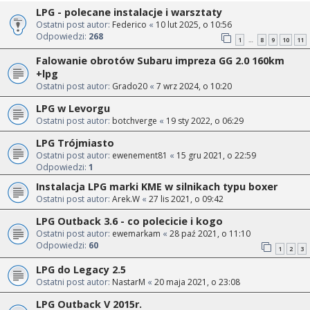
LPG - polecane instalacje i warsztaty
Ostatni post autor:
Federico
«
10 lut 2025, o 10:56
Odpowiedzi:
268
1
8
9
10
11
…
Falowanie obrotów Subaru impreza GG 2.0 160km
+lpg
Ostatni post autor:
Grado20
«
7 wrz 2024, o 10:20
LPG w Levorgu
Ostatni post autor:
botchverge
«
19 sty 2022, o 06:29
LPG Trójmiasto
Ostatni post autor:
ewenement81
«
15 gru 2021, o 22:59
Odpowiedzi:
1
Instalacja LPG marki KME w silnikach typu boxer
Ostatni post autor:
Arek.W
«
27 lis 2021, o 09:42
LPG Outback 3.6 - co polecicie i kogo
Ostatni post autor:
ewemarkam
«
28 paź 2021, o 11:10
Odpowiedzi:
60
1
2
3
LPG do Legacy 2.5
Ostatni post autor:
NastarM
«
20 maja 2021, o 23:08
LPG Outback V 2015r.