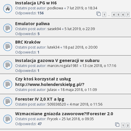
Instalacja LPG w H6
Ostatni post autor:
podkowa
«
7 lut 2019, o 18:34
Odpowiedzi:
156
1
4
5
6
7
…
Emulator paliwa
Ostatni post autor:
sasek94
«
5 lut 2019, o 22:39
Odpowiedzi:
5
BRC Kraków
Ostatni post autor:
lutek34
«
18 paź 2018, o 20:00
Odpowiedzi:
1
Instalacja gazowa V generacji w subaru
Ostatni post autor:
marcin.rogala1981
«
13 cze 2018, o 17:16
Odpowiedzi:
1
Czy ktoś korzystał z usług
http://www.holenderskielpg.pl/?
Ostatni post autor:
Julasx
«
18 maja 2018, o 11:09
Forester IV 2,0 XT a lpg
Ostatni post autor:
509336520
«
4 mar 2018, o 11:56
Wzmacniane gniazda zaworowe?!Forester 2.0
Ostatni post autor:
Frycek
«
25 lut 2018, o 09:35
Odpowiedzi:
47
1
2