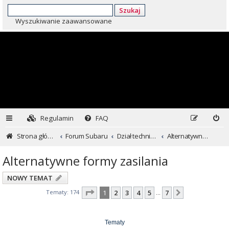
Szukaj
Wyszukiwanie zaawansowane
Regulamin
FAQ
Strona główna
Forum Subaru
Dział techniczny ...czyli dla kochających inaczej
Alternatywne formy zasilania
Alternatywne formy zasilania
NOWY TEMAT
Strona
1
z
7
Tematy: 174
1
2
3
4
5
7
Następna
…
Tematy