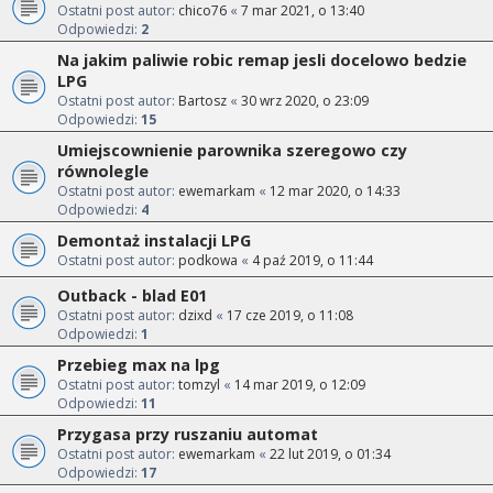
Ostatni post autor:
chico76
«
7 mar 2021, o 13:40
Odpowiedzi:
2
Na jakim paliwie robic remap jesli docelowo bedzie
LPG
Ostatni post autor:
Bartosz
«
30 wrz 2020, o 23:09
Odpowiedzi:
15
Umiejscownienie parownika szeregowo czy
równolegle
Ostatni post autor:
ewemarkam
«
12 mar 2020, o 14:33
Odpowiedzi:
4
Demontaż instalacji LPG
Ostatni post autor:
podkowa
«
4 paź 2019, o 11:44
Outback - blad E01
Ostatni post autor:
dzixd
«
17 cze 2019, o 11:08
Odpowiedzi:
1
Przebieg max na lpg
Ostatni post autor:
tomzyl
«
14 mar 2019, o 12:09
Odpowiedzi:
11
Przygasa przy ruszaniu automat
Ostatni post autor:
ewemarkam
«
22 lut 2019, o 01:34
Odpowiedzi:
17