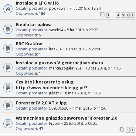
Instalacja LPG w H6
Ostatni post autor:
podkowa
«
7 lut 2019, o 18:34
Odpowiedzi:
156
1
4
5
6
7
…
Emulator paliwa
Ostatni post autor:
sasek94
«
5 lut 2019, o 22:39
Odpowiedzi:
5
BRC Kraków
Ostatni post autor:
lutek34
«
18 paź 2018, o 20:00
Odpowiedzi:
1
Instalacja gazowa V generacji w subaru
Ostatni post autor:
marcin.rogala1981
«
13 cze 2018, o 17:16
Odpowiedzi:
1
Czy ktoś korzystał z usług
http://www.holenderskielpg.pl/?
Ostatni post autor:
Julasx
«
18 maja 2018, o 11:09
Forester IV 2,0 XT a lpg
Ostatni post autor:
509336520
«
4 mar 2018, o 11:56
Wzmacniane gniazda zaworowe?!Forester 2.0
Ostatni post autor:
Frycek
«
25 lut 2018, o 09:35
Odpowiedzi:
47
1
2