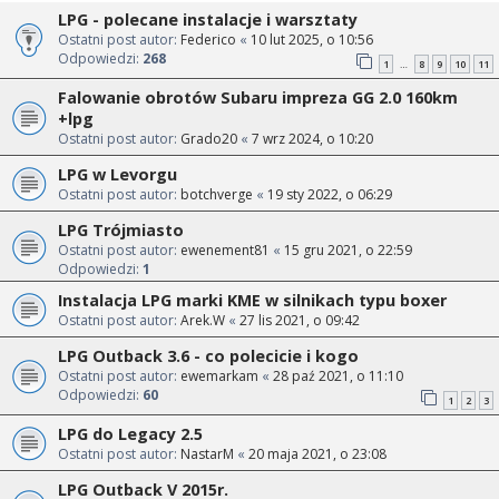
LPG - polecane instalacje i warsztaty
Ostatni post autor:
Federico
«
10 lut 2025, o 10:56
Odpowiedzi:
268
1
8
9
10
11
…
Falowanie obrotów Subaru impreza GG 2.0 160km
+lpg
Ostatni post autor:
Grado20
«
7 wrz 2024, o 10:20
LPG w Levorgu
Ostatni post autor:
botchverge
«
19 sty 2022, o 06:29
LPG Trójmiasto
Ostatni post autor:
ewenement81
«
15 gru 2021, o 22:59
Odpowiedzi:
1
Instalacja LPG marki KME w silnikach typu boxer
Ostatni post autor:
Arek.W
«
27 lis 2021, o 09:42
LPG Outback 3.6 - co polecicie i kogo
Ostatni post autor:
ewemarkam
«
28 paź 2021, o 11:10
Odpowiedzi:
60
1
2
3
LPG do Legacy 2.5
Ostatni post autor:
NastarM
«
20 maja 2021, o 23:08
LPG Outback V 2015r.