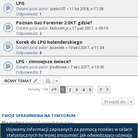
LPG
Ostatni post autor:
szelo107
«
11 lut 2018, o 17:38
Odpowiedzi:
1
Poznan Gaz Forester 2.0XT gdzie?
Ostatni post autor:
Malcolm_x
«
17 paź 2017, o 09:19
Odpowiedzi:
2
Korek do LPG holenderskiego
Ostatni post autor:
koziolek
«
10 wrz 2017, o 11:34
Odpowiedzi:
8
LPG - zimniejsze świece?
Ostatni post autor:
podkowa
«
7 wrz 2017, o 15:05
Odpowiedzi:
7
NOWY TEMAT
Strona
1
z
7
Tematy: 174
1
2
3
4
5
7
Następna
…
Przejdź do
TWOJE UPRAWNIENIA NA TYM FORUM
Nie możesz
tworzyć nowych tematów
Nie możesz
odpowiadać w tematach
Używamy informacji zapisanych za pomocą cookies w celach
Nie możesz
zmieniać swoich postów
statystycznych by lepiej zrozumieć jak odwiedzający używają