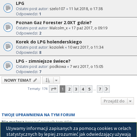
LPG
Ostatni post autor:
szelo107
«
11 lut 2018, o 17:38
Odpowiedzi:
1
Poznan Gaz Forester 2.0XT gdzie?
Ostatni post autor:
Malcolm_x
«
17 paź 2017, o 09:19
Odpowiedzi:
2
Korek do LPG holenderskiego
Ostatni post autor:
koziolek
«
10 wrz 2017, o 11:34
Odpowiedzi:
8
LPG - zimniejsze świece?
Ostatni post autor:
podkowa
«
7 wrz 2017, o 15:05
Odpowiedzi:
7
NOWY TEMAT
Strona
1
z
7
Tematy: 174
1
2
3
4
5
7
Następna
…
Przejdź do
TWOJE UPRAWNIENIA NA TYM FORUM
Nie możesz
tworzyć nowych tematów
Nie możesz
odpowiadać w tematach
Używamy informacji zapisanych za pomocą cookies w celach
Nie możesz
zmieniać swoich postów
statystycznych by lepiej zrozumieć jak odwiedzający używają