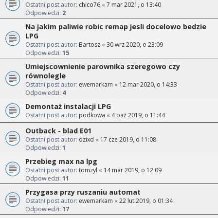
Ostatni post autor:
chico76
«
7 mar 2021, o 13:40
Odpowiedzi:
2
Na jakim paliwie robic remap jesli docelowo bedzie
LPG
Ostatni post autor:
Bartosz
«
30 wrz 2020, o 23:09
Odpowiedzi:
15
Umiejscownienie parownika szeregowo czy
równolegle
Ostatni post autor:
ewemarkam
«
12 mar 2020, o 14:33
Odpowiedzi:
4
Demontaż instalacji LPG
Ostatni post autor:
podkowa
«
4 paź 2019, o 11:44
Outback - blad E01
Ostatni post autor:
dzixd
«
17 cze 2019, o 11:08
Odpowiedzi:
1
Przebieg max na lpg
Ostatni post autor:
tomzyl
«
14 mar 2019, o 12:09
Odpowiedzi:
11
Przygasa przy ruszaniu automat
Ostatni post autor:
ewemarkam
«
22 lut 2019, o 01:34
Odpowiedzi:
17