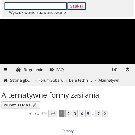
Szukaj
Wyszukiwanie zaawansowane
Regulamin
FAQ
Strona główna
Forum Subaru
Dział techniczny ...czyli dla kochających inaczej
Alternatywne formy zasilania
Alternatywne formy zasilania
NOWY TEMAT
Strona
1
z
7
Tematy: 174
1
2
3
4
5
7
Następna
…
Tematy