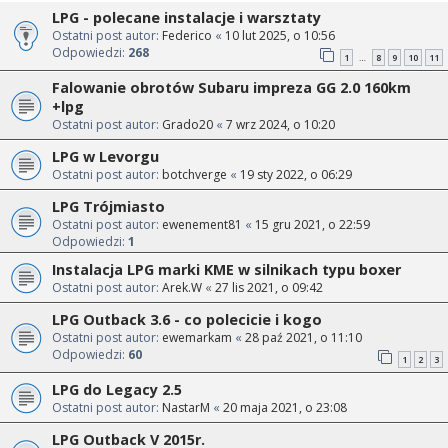
LPG - polecane instalacje i warsztaty
Ostatni post autor:
Federico
«
10 lut 2025, o 10:56
Odpowiedzi:
268
1
8
9
10
11
…
Falowanie obrotów Subaru impreza GG 2.0 160km
+lpg
Ostatni post autor:
Grado20
«
7 wrz 2024, o 10:20
LPG w Levorgu
Ostatni post autor:
botchverge
«
19 sty 2022, o 06:29
LPG Trójmiasto
Ostatni post autor:
ewenement81
«
15 gru 2021, o 22:59
Odpowiedzi:
1
Instalacja LPG marki KME w silnikach typu boxer
Ostatni post autor:
Arek.W
«
27 lis 2021, o 09:42
LPG Outback 3.6 - co polecicie i kogo
Ostatni post autor:
ewemarkam
«
28 paź 2021, o 11:10
Odpowiedzi:
60
1
2
3
LPG do Legacy 2.5
Ostatni post autor:
NastarM
«
20 maja 2021, o 23:08
LPG Outback V 2015r.