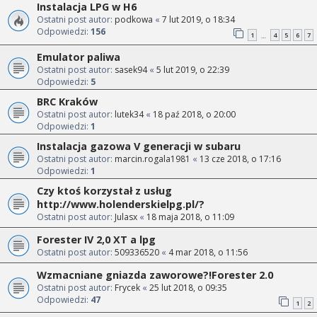
Instalacja LPG w H6
Ostatni post autor:
podkowa
«
7 lut 2019, o 18:34
Odpowiedzi:
156
1
4
5
6
7
…
Emulator paliwa
Ostatni post autor:
sasek94
«
5 lut 2019, o 22:39
Odpowiedzi:
5
BRC Kraków
Ostatni post autor:
lutek34
«
18 paź 2018, o 20:00
Odpowiedzi:
1
Instalacja gazowa V generacji w subaru
Ostatni post autor:
marcin.rogala1981
«
13 cze 2018, o 17:16
Odpowiedzi:
1
Czy ktoś korzystał z usług
http://www.holenderskielpg.pl/?
Ostatni post autor:
Julasx
«
18 maja 2018, o 11:09
Forester IV 2,0 XT a lpg
Ostatni post autor:
509336520
«
4 mar 2018, o 11:56
Wzmacniane gniazda zaworowe?!Forester 2.0
Ostatni post autor:
Frycek
«
25 lut 2018, o 09:35
Odpowiedzi:
47
1
2