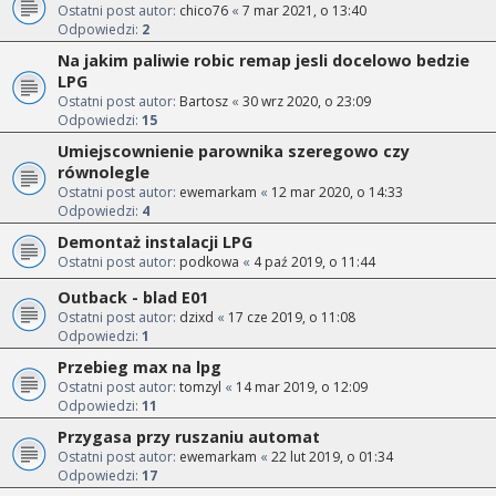
Ostatni post autor:
chico76
«
7 mar 2021, o 13:40
Odpowiedzi:
2
Na jakim paliwie robic remap jesli docelowo bedzie
LPG
Ostatni post autor:
Bartosz
«
30 wrz 2020, o 23:09
Odpowiedzi:
15
Umiejscownienie parownika szeregowo czy
równolegle
Ostatni post autor:
ewemarkam
«
12 mar 2020, o 14:33
Odpowiedzi:
4
Demontaż instalacji LPG
Ostatni post autor:
podkowa
«
4 paź 2019, o 11:44
Outback - blad E01
Ostatni post autor:
dzixd
«
17 cze 2019, o 11:08
Odpowiedzi:
1
Przebieg max na lpg
Ostatni post autor:
tomzyl
«
14 mar 2019, o 12:09
Odpowiedzi:
11
Przygasa przy ruszaniu automat
Ostatni post autor:
ewemarkam
«
22 lut 2019, o 01:34
Odpowiedzi:
17