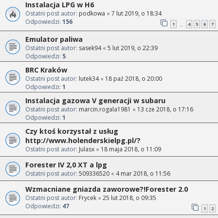
Instalacja LPG w H6
Ostatni post autor:
podkowa
«
7 lut 2019, o 18:34
Odpowiedzi:
156
1
4
5
6
7
…
Emulator paliwa
Ostatni post autor:
sasek94
«
5 lut 2019, o 22:39
Odpowiedzi:
5
BRC Kraków
Ostatni post autor:
lutek34
«
18 paź 2018, o 20:00
Odpowiedzi:
1
Instalacja gazowa V generacji w subaru
Ostatni post autor:
marcin.rogala1981
«
13 cze 2018, o 17:16
Odpowiedzi:
1
Czy ktoś korzystał z usług
http://www.holenderskielpg.pl/?
Ostatni post autor:
Julasx
«
18 maja 2018, o 11:09
Forester IV 2,0 XT a lpg
Ostatni post autor:
509336520
«
4 mar 2018, o 11:56
Wzmacniane gniazda zaworowe?!Forester 2.0
Ostatni post autor:
Frycek
«
25 lut 2018, o 09:35
Odpowiedzi:
47
1
2