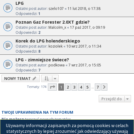
LPG
Ostatni post autor:
szelo107
«
11 lut 2018, o 17:38
Odpowiedzi:
1
Poznan Gaz Forester 2.0XT gdzie?
Ostatni post autor:
Malcolm_x
«
17 paź 2017, o 09:19
Odpowiedzi:
2
Korek do LPG holenderskiego
Ostatni post autor:
koziolek
«
10 wrz 2017, o 11:34
Odpowiedzi:
8
LPG - zimniejsze świece?
Ostatni post autor:
podkowa
«
7 wrz 2017, o 15:05
Odpowiedzi:
7
NOWY TEMAT
Strona
1
z
7
Tematy: 174
1
2
3
4
5
7
Następna
…
Przejdź do
TWOJE UPRAWNIENIA NA TYM FORUM
Nie możesz
tworzyć nowych tematów
Nie możesz
odpowiadać w tematach
Używamy informacji zapisanych za pomocą cookies w celach
Nie możesz
zmieniać swoich postów
statystycznych by lepiej zrozumieć jak odwiedzający używają