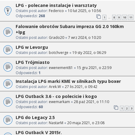
LPG - polecane instalacje i warsztaty
Ostatni post autor:
Federico
«
10 lut 2025, o 10:56
Odpowiedzi:
268
1
8
9
10
11
…
Falowanie obrotów Subaru impreza GG 2.0 160km
+lpg
Ostatni post autor:
Grado20
«
7 wrz 2024, o 10:20
LPG w Levorgu
Ostatni post autor:
botchverge
«
19 sty 2022, o 06:29
LPG Trójmiasto
Ostatni post autor:
ewenement81
«
15 gru 2021, o 22:59
Odpowiedzi:
1
Instalacja LPG marki KME w silnikach typu boxer
Ostatni post autor:
Arek.W
«
27 lis 2021, o 09:42
LPG Outback 3.6 - co polecicie i kogo
Ostatni post autor:
ewemarkam
«
28 paź 2021, o 11:10
Odpowiedzi:
60
1
2
3
LPG do Legacy 2.5
Ostatni post autor:
NastarM
«
20 maja 2021, o 23:08
LPG Outback V 2015r.