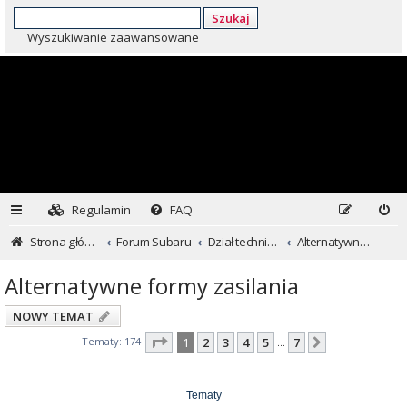
Szukaj
Wyszukiwanie zaawansowane
Regulamin
FAQ
Strona główna
Forum Subaru
Dział techniczny ...czyli dla kochających inaczej
Alternatywne formy zasilania
Alternatywne formy zasilania
NOWY TEMAT
Strona
1
z
7
Tematy: 174
1
2
3
4
5
7
Następna
…
Tematy