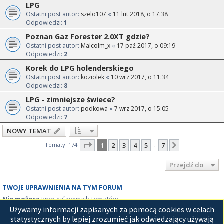
LPG
Ostatni post autor:
szelo107
«
11 lut 2018, o 17:38
Odpowiedzi:
1
Poznan Gaz Forester 2.0XT gdzie?
Ostatni post autor:
Malcolm_x
«
17 paź 2017, o 09:19
Odpowiedzi:
2
Korek do LPG holenderskiego
Ostatni post autor:
koziolek
«
10 wrz 2017, o 11:34
Odpowiedzi:
8
LPG - zimniejsze świece?
Ostatni post autor:
podkowa
«
7 wrz 2017, o 15:05
Odpowiedzi:
7
NOWY TEMAT
Strona
1
z
7
Tematy: 174
1
2
3
4
5
7
Następna
…
Przejdź do
TWOJE UPRAWNIENIA NA TYM FORUM
Nie możesz
tworzyć nowych tematów
Nie możesz
odpowiadać w tematach
Używamy informacji zapisanych za pomocą cookies w celach
Nie możesz
zmieniać swoich postów
statystycznych by lepiej zrozumieć jak odwiedzający używają