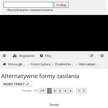
Szukaj
Wyszukiwanie zaawansowane
Regulamin
FAQ
Strona główna
Forum Subaru
Dział techniczny ...czyli dla kochających inaczej
Alternatywne formy zasilania
Alternatywne formy zasilania
NOWY TEMAT
Strona
1
z
7
Tematy: 174
1
2
3
4
5
7
Następna
…
Tematy