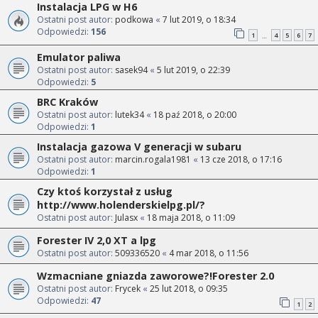
Instalacja LPG w H6
Ostatni post autor:
podkowa
«
7 lut 2019, o 18:34
Odpowiedzi:
156
1
4
5
6
7
…
Emulator paliwa
Ostatni post autor:
sasek94
«
5 lut 2019, o 22:39
Odpowiedzi:
5
BRC Kraków
Ostatni post autor:
lutek34
«
18 paź 2018, o 20:00
Odpowiedzi:
1
Instalacja gazowa V generacji w subaru
Ostatni post autor:
marcin.rogala1981
«
13 cze 2018, o 17:16
Odpowiedzi:
1
Czy ktoś korzystał z usług
http://www.holenderskielpg.pl/?
Ostatni post autor:
Julasx
«
18 maja 2018, o 11:09
Forester IV 2,0 XT a lpg
Ostatni post autor:
509336520
«
4 mar 2018, o 11:56
Wzmacniane gniazda zaworowe?!Forester 2.0
Ostatni post autor:
Frycek
«
25 lut 2018, o 09:35
Odpowiedzi:
47
1
2