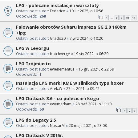
LPG - polecane instalacje i warsztaty
Ostatni post autor:
Federico
«
10 lut 2025, o 10:56
Odpowiedzi:
268
1
8
9
10
11
…
Falowanie obrotów Subaru impreza GG 2.0 160km
+lpg
Ostatni post autor:
Grado20
«
7 wrz 2024, o 10:20
LPG w Levorgu
Ostatni post autor:
botchverge
«
19 sty 2022, o 06:29
LPG Trójmiasto
Ostatni post autor:
ewenement81
«
15 gru 2021, o 22:59
Odpowiedzi:
1
Instalacja LPG marki KME w silnikach typu boxer
Ostatni post autor:
Arek.W
«
27 lis 2021, o 09:42
LPG Outback 3.6 - co polecicie i kogo
Ostatni post autor:
ewemarkam
«
28 paź 2021, o 11:10
Odpowiedzi:
60
1
2
3
LPG do Legacy 2.5
Ostatni post autor:
NastarM
«
20 maja 2021, o 23:08
LPG Outback V 2015r.