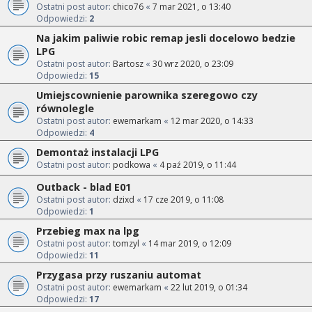
Ostatni post autor:
chico76
«
7 mar 2021, o 13:40
Odpowiedzi:
2
Na jakim paliwie robic remap jesli docelowo bedzie
LPG
Ostatni post autor:
Bartosz
«
30 wrz 2020, o 23:09
Odpowiedzi:
15
Umiejscownienie parownika szeregowo czy
równolegle
Ostatni post autor:
ewemarkam
«
12 mar 2020, o 14:33
Odpowiedzi:
4
Demontaż instalacji LPG
Ostatni post autor:
podkowa
«
4 paź 2019, o 11:44
Outback - blad E01
Ostatni post autor:
dzixd
«
17 cze 2019, o 11:08
Odpowiedzi:
1
Przebieg max na lpg
Ostatni post autor:
tomzyl
«
14 mar 2019, o 12:09
Odpowiedzi:
11
Przygasa przy ruszaniu automat
Ostatni post autor:
ewemarkam
«
22 lut 2019, o 01:34
Odpowiedzi:
17