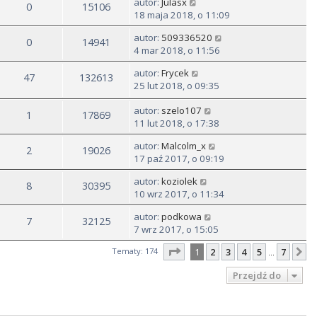
autor:
Julasx
0
15106
18 maja 2018, o 11:09
autor:
509336520
0
14941
4 mar 2018, o 11:56
autor:
Frycek
47
132613
25 lut 2018, o 09:35
autor:
szelo107
1
17869
11 lut 2018, o 17:38
autor:
Malcolm_x
2
19026
17 paź 2017, o 09:19
autor:
koziolek
8
30395
10 wrz 2017, o 11:34
autor:
podkowa
7
32125
7 wrz 2017, o 15:05
Strona
1
z
7
Tematy: 174
1
2
3
4
5
7
N
…
Przejdź do