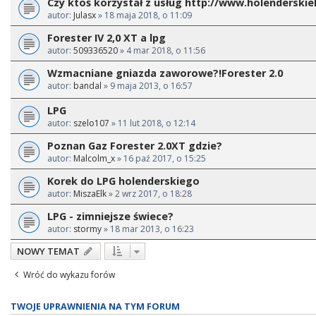
Czy ktoś korzystał z usług http://www.holenderskiel
autor:
Julasx
» 18 maja 2018, o 11:09
Forester IV 2,0 XT a lpg
autor:
509336520
» 4 mar 2018, o 11:56
Wzmacniane gniazda zaworowe?!Forester 2.0
autor:
bandal
» 9 maja 2013, o 16:57
LPG
autor:
szelo107
» 11 lut 2018, o 12:14
Poznan Gaz Forester 2.0XT gdzie?
autor:
Malcolm_x
» 16 paź 2017, o 15:25
Korek do LPG holenderskiego
autor:
MiszaElk
» 2 wrz 2017, o 18:28
LPG - zimniejsze świece?
autor:
stormy
» 18 mar 2013, o 16:23
NOWY TEMAT
Wróć do wykazu forów
TWOJE UPRAWNIENIA NA TYM FORUM