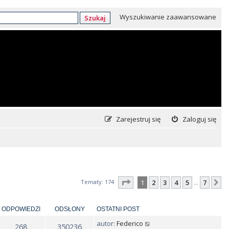
Wyszukiwanie zaawansowane
Szukaj
Zarejestruj się
Zaloguj się
Strona
1
z
7
Tematy: 174
1
2
3
4
5
7
N
…
ODPOWIEDZI
ODSŁONY
OSTATNI POST
autor:
Federico
268
350236