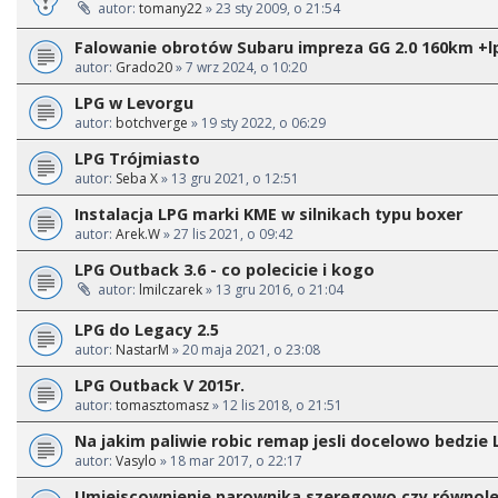
autor:
tomany22
» 23 sty 2009, o 21:54
Falowanie obrotów Subaru impreza GG 2.0 160km +l
autor:
Grado20
» 7 wrz 2024, o 10:20
LPG w Levorgu
autor:
botchverge
» 19 sty 2022, o 06:29
LPG Trójmiasto
autor:
Seba X
» 13 gru 2021, o 12:51
Instalacja LPG marki KME w silnikach typu boxer
autor:
Arek.W
» 27 lis 2021, o 09:42
LPG Outback 3.6 - co polecicie i kogo
autor:
lmilczarek
» 13 gru 2016, o 21:04
LPG do Legacy 2.5
autor:
NastarM
» 20 maja 2021, o 23:08
LPG Outback V 2015r.
autor:
tomasztomasz
» 12 lis 2018, o 21:51
Na jakim paliwie robic remap jesli docelowo bedzie 
autor:
Vasylo
» 18 mar 2017, o 22:17
Umiejscownienie parownika szeregowo czy równole