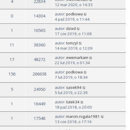
4
22834
12 mar 2020, o 14:33
autor:
podkowa
0
14304
4 paź 2019, o 11:44
autor:
dzixd
1
16565
17 cze 2019, o 11:08
autor:
tomzyl
11
38360
14 mar 2019, o 12:09
autor:
ewemarkam
17
48272
22 lut 2019, o 01:34
autor:
podkowa
156
266638
7 lut 2019, o 18:34
autor:
sasek94
5
24950
5 lut 2019, o 22:39
autor:
lutek34
1
16449
18 paź 2018, o 20:00
autor:
marcin.rogala1981
1
17548
13 cze 2018, o 17:16