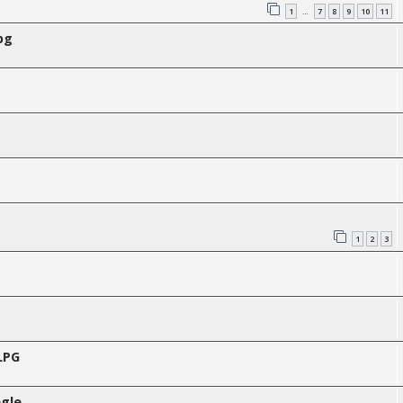
1
7
8
9
10
11
…
pg
1
2
3
LPG
gle