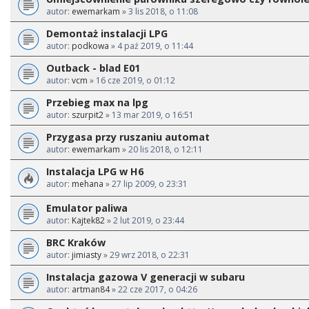
autor:
ewemarkam
» 3 lis 2018, o 11:08
Demontaż instalacji LPG
autor:
podkowa
» 4 paź 2019, o 11:44
Outback - blad E01
autor:
vcm
» 16 cze 2019, o 01:12
Przebieg max na lpg
autor:
szurpit2
» 13 mar 2019, o 16:51
Przygasa przy ruszaniu automat
autor:
ewemarkam
» 20 lis 2018, o 12:11
Instalacja LPG w H6
autor:
mehana
» 27 lip 2009, o 23:31
Emulator paliwa
autor:
Kajtek82
» 2 lut 2019, o 23:44
BRC Kraków
autor:
jimiasty
» 29 wrz 2018, o 22:31
Instalacja gazowa V generacji w subaru
autor:
artman84
» 22 cze 2017, o 04:26