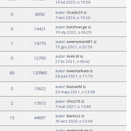
10 lut 2025, o 10:56
autor:
Grado20
0
8950
7 wrz 2024, o 10:20
autor:
botchverge
0
14421
19 sty 2022, o 06:29
autor:
ewenement81
1
14775
15 gru 2021, o 22:59
autor:
Arek.W
0
12795
27 lis 2021, o 09:42
autor:
ewemarkam
60
120960
28 paź 2021, o 11:10
autor:
NastarM
0
13622
20 maja 2021, o 23:08
autor:
chico76
2
17615
7 mar 2021, o 13:40
autor:
Bartosz
15
44697
30 wrz 2020, o 23:09
autor:
ewemarkam