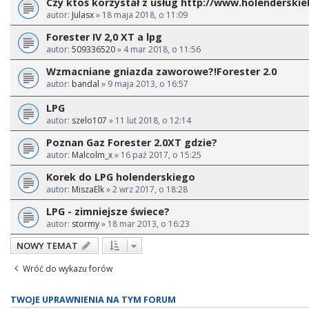
Czy ktoś korzystał z usług http://www.holenderskiel
autor:
Julasx
» 18 maja 2018, o 11:09
Forester IV 2,0 XT a lpg
autor:
509336520
» 4 mar 2018, o 11:56
Wzmacniane gniazda zaworowe?!Forester 2.0
autor:
bandal
» 9 maja 2013, o 16:57
LPG
autor:
szelo107
» 11 lut 2018, o 12:14
Poznan Gaz Forester 2.0XT gdzie?
autor:
Malcolm_x
» 16 paź 2017, o 15:25
Korek do LPG holenderskiego
autor:
MiszaElk
» 2 wrz 2017, o 18:28
LPG - zimniejsze świece?
autor:
stormy
» 18 mar 2013, o 16:23
NOWY TEMAT
Wróć do wykazu forów
TWOJE UPRAWNIENIA NA TYM FORUM