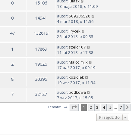
autor:
Julasx
0
15106
18 maja 2018, o 11:09
autor:
509336520
0
14941
4 mar 2018, o 11:56
autor:
Frycek
47
132619
25 lut 2018, o 09:35
autor:
szelo107
1
17869
11 lut 2018, o 17:38
autor:
Malcolm_x
2
19026
17 paź 2017, o 09:19
autor:
koziolek
8
30395
10 wrz 2017, o 11:34
autor:
podkowa
7
32127
7 wrz 2017, o 15:05
Strona
1
z
7
Tematy: 174
1
2
3
4
5
7
N
…
Przejdź do