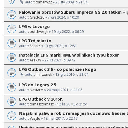
autor:
tomany22
» 23 sty 2009, o 21:54
Falowanie obrotów Subaru impreza GG 2.0 160km +l
autor:
Grado20
» 7 wrz 2024, o 10:20
LPG w Levorgu
autor:
botchverge
» 19 sty 2022, o 06:29
LPG Trójmiasto
autor:
Seba X
» 13 gru 2021, o 12:51
Instalacja LPG marki KME w silnikach typu boxer
autor:
Arek.W
» 27 lis 2021, o 09:42
LPG Outback 3.6 - co polecicie i kogo
autor:
lmilczarek
» 13 gru 2016, o 21:04
LPG do Legacy 2.5
autor:
NastarM
» 20 maja 2021, o 23:08
LPG Outback V 2015r.
autor:
tomasztomasz
» 12 lis 2018, o 21:51
Na jakim paliwie robic remap jesli docelowo bedzie 
autor:
Vasylo
» 18 mar 2017, o 22:17
Umiejscownienie parownika szeregowo czy równole