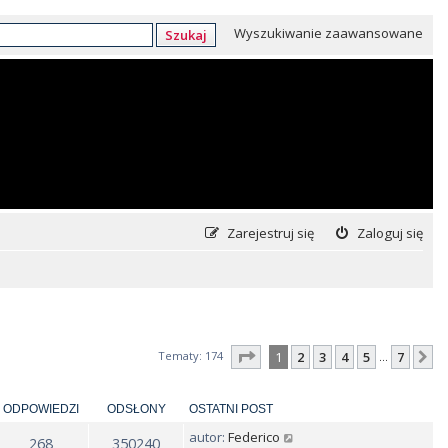
Wyszukiwanie zaawansowane
Szukaj
Zarejestruj się
Zaloguj się
Strona
1
z
7
Tematy: 174
1
2
3
4
5
7
N
…
ODPOWIEDZI
ODSŁONY
OSTATNI POST
autor:
Federico
268
350240