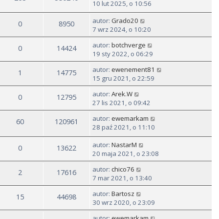
10 lut 2025, o 10:56
autor:
Grado20
0
8950
7 wrz 2024, o 10:20
autor:
botchverge
0
14424
19 sty 2022, o 06:29
autor:
ewenement81
1
14775
15 gru 2021, o 22:59
autor:
Arek.W
0
12795
27 lis 2021, o 09:42
autor:
ewemarkam
60
120961
28 paź 2021, o 11:10
autor:
NastarM
0
13622
20 maja 2021, o 23:08
autor:
chico76
2
17616
7 mar 2021, o 13:40
autor:
Bartosz
15
44698
30 wrz 2020, o 23:09
autor:
ewemarkam