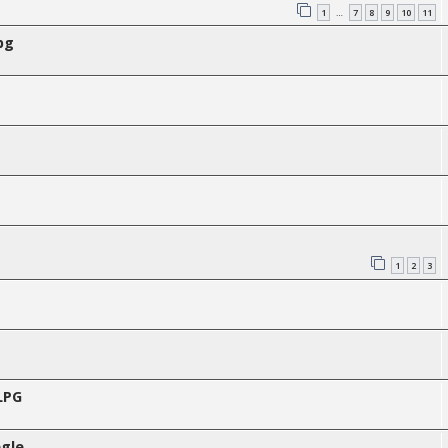
1
7
8
9
10
11
…
pg
1
2
3
LPG
gle