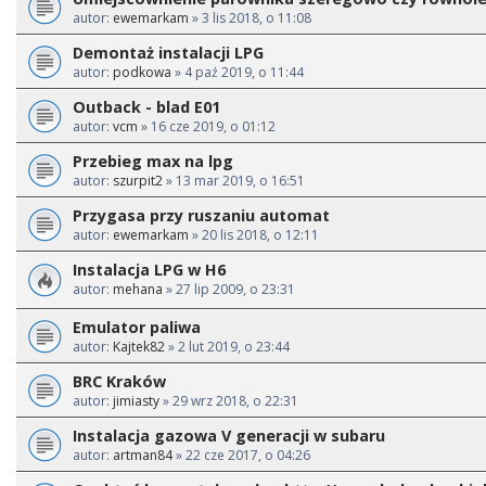
autor:
ewemarkam
» 3 lis 2018, o 11:08
Demontaż instalacji LPG
autor:
podkowa
» 4 paź 2019, o 11:44
Outback - blad E01
autor:
vcm
» 16 cze 2019, o 01:12
Przebieg max na lpg
autor:
szurpit2
» 13 mar 2019, o 16:51
Przygasa przy ruszaniu automat
autor:
ewemarkam
» 20 lis 2018, o 12:11
Instalacja LPG w H6
autor:
mehana
» 27 lip 2009, o 23:31
Emulator paliwa
autor:
Kajtek82
» 2 lut 2019, o 23:44
BRC Kraków
autor:
jimiasty
» 29 wrz 2018, o 22:31
Instalacja gazowa V generacji w subaru
autor:
artman84
» 22 cze 2017, o 04:26