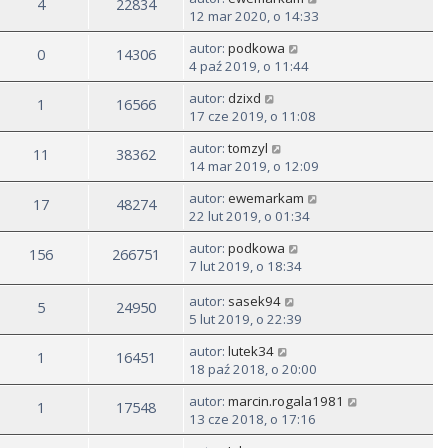
4
22834
12 mar 2020, o 14:33
autor:
podkowa
0
14306
4 paź 2019, o 11:44
autor:
dzixd
1
16566
17 cze 2019, o 11:08
autor:
tomzyl
11
38362
14 mar 2019, o 12:09
autor:
ewemarkam
17
48274
22 lut 2019, o 01:34
autor:
podkowa
156
266751
7 lut 2019, o 18:34
autor:
sasek94
5
24950
5 lut 2019, o 22:39
autor:
lutek34
1
16451
18 paź 2018, o 20:00
autor:
marcin.rogala1981
1
17548
13 cze 2018, o 17:16