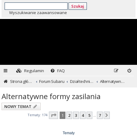
Szukaj
Wyszukiwanie zaawansowane
Regulamin
FAQ
Strona główna
Forum Subaru
Dział techniczny ...czyli dla kochających inaczej
Alternatywne formy zasilania
Alternatywne formy zasilania
NOWY TEMAT
Strona
1
z
7
Tematy: 174
1
2
3
4
5
7
Następna
…
Tematy