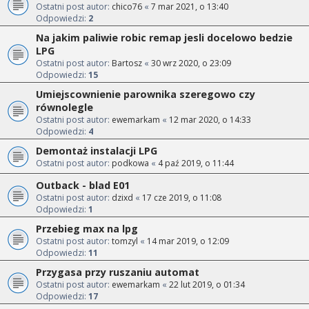
Ostatni post autor:
chico76
«
7 mar 2021, o 13:40
Odpowiedzi:
2
Na jakim paliwie robic remap jesli docelowo bedzie
LPG
Ostatni post autor:
Bartosz
«
30 wrz 2020, o 23:09
Odpowiedzi:
15
Umiejscownienie parownika szeregowo czy
równolegle
Ostatni post autor:
ewemarkam
«
12 mar 2020, o 14:33
Odpowiedzi:
4
Demontaż instalacji LPG
Ostatni post autor:
podkowa
«
4 paź 2019, o 11:44
Outback - blad E01
Ostatni post autor:
dzixd
«
17 cze 2019, o 11:08
Odpowiedzi:
1
Przebieg max na lpg
Ostatni post autor:
tomzyl
«
14 mar 2019, o 12:09
Odpowiedzi:
11
Przygasa przy ruszaniu automat
Ostatni post autor:
ewemarkam
«
22 lut 2019, o 01:34
Odpowiedzi:
17