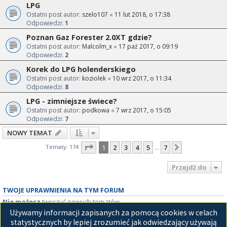
LPG
Ostatni post autor:
szelo107
«
11 lut 2018, o 17:38
Odpowiedzi:
1
Poznan Gaz Forester 2.0XT gdzie?
Ostatni post autor:
Malcolm_x
«
17 paź 2017, o 09:19
Odpowiedzi:
2
Korek do LPG holenderskiego
Ostatni post autor:
koziolek
«
10 wrz 2017, o 11:34
Odpowiedzi:
8
LPG - zimniejsze świece?
Ostatni post autor:
podkowa
«
7 wrz 2017, o 15:05
Odpowiedzi:
7
NOWY TEMAT
Strona
1
z
7
Tematy: 174
1
2
3
4
5
7
Następna
…
Przejdź do
TWOJE UPRAWNIENIA NA TYM FORUM
Nie możesz
tworzyć nowych tematów
Nie możesz
odpowiadać w tematach
Używamy informacji zapisanych za pomocą cookies w celach
Nie możesz
zmieniać swoich postów
statystycznych by lepiej zrozumieć jak odwiedzający używają