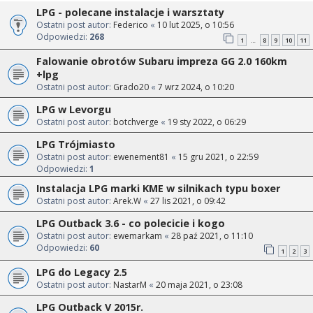
LPG - polecane instalacje i warsztaty
Ostatni post autor:
Federico
«
10 lut 2025, o 10:56
Odpowiedzi:
268
1
8
9
10
11
…
Falowanie obrotów Subaru impreza GG 2.0 160km
+lpg
Ostatni post autor:
Grado20
«
7 wrz 2024, o 10:20
LPG w Levorgu
Ostatni post autor:
botchverge
«
19 sty 2022, o 06:29
LPG Trójmiasto
Ostatni post autor:
ewenement81
«
15 gru 2021, o 22:59
Odpowiedzi:
1
Instalacja LPG marki KME w silnikach typu boxer
Ostatni post autor:
Arek.W
«
27 lis 2021, o 09:42
LPG Outback 3.6 - co polecicie i kogo
Ostatni post autor:
ewemarkam
«
28 paź 2021, o 11:10
Odpowiedzi:
60
1
2
3
LPG do Legacy 2.5
Ostatni post autor:
NastarM
«
20 maja 2021, o 23:08
LPG Outback V 2015r.