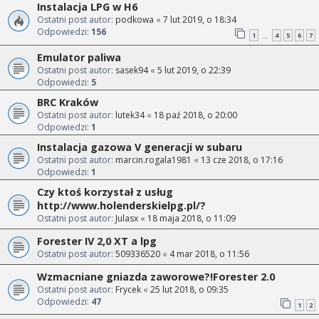
Instalacja LPG w H6
Ostatni post autor:
podkowa
«
7 lut 2019, o 18:34
Odpowiedzi:
156
1
4
5
6
7
…
Emulator paliwa
Ostatni post autor:
sasek94
«
5 lut 2019, o 22:39
Odpowiedzi:
5
BRC Kraków
Ostatni post autor:
lutek34
«
18 paź 2018, o 20:00
Odpowiedzi:
1
Instalacja gazowa V generacji w subaru
Ostatni post autor:
marcin.rogala1981
«
13 cze 2018, o 17:16
Odpowiedzi:
1
Czy ktoś korzystał z usług
http://www.holenderskielpg.pl/?
Ostatni post autor:
Julasx
«
18 maja 2018, o 11:09
Forester IV 2,0 XT a lpg
Ostatni post autor:
509336520
«
4 mar 2018, o 11:56
Wzmacniane gniazda zaworowe?!Forester 2.0
Ostatni post autor:
Frycek
«
25 lut 2018, o 09:35
Odpowiedzi:
47
1
2