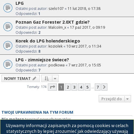
LPG
Ostatni post autor:
szelo107
«
11 lut 2018, o 17:38
Odpowiedzi:
1
Poznan Gaz Forester 2.0XT gdzie?
Ostatni post autor:
Malcolm_x
«
17 paź 2017, o 09:19
Odpowiedzi:
2
Korek do LPG holenderskiego
Ostatni post autor:
koziolek
«
10 wrz 2017, o 11:34
Odpowiedzi:
8
LPG - zimniejsze świece?
Ostatni post autor:
podkowa
«
7 wrz 2017, o 15:05
Odpowiedzi:
7
NOWY TEMAT
Strona
1
z
7
Tematy: 174
1
2
3
4
5
7
Następna
…
Przejdź do
TWOJE UPRAWNIENIA NA TYM FORUM
Nie możesz
tworzyć nowych tematów
Nie możesz
odpowiadać w tematach
Używamy informacji zapisanych za pomocą cookies w celach
Nie możesz
zmieniać swoich postów
statystycznych by lepiej zrozumieć jak odwiedzający używają