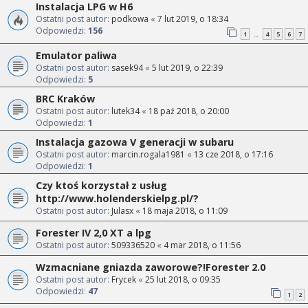
Instalacja LPG w H6
Ostatni post autor:
podkowa
«
7 lut 2019, o 18:34
Odpowiedzi:
156
1
4
5
6
7
…
Emulator paliwa
Ostatni post autor:
sasek94
«
5 lut 2019, o 22:39
Odpowiedzi:
5
BRC Kraków
Ostatni post autor:
lutek34
«
18 paź 2018, o 20:00
Odpowiedzi:
1
Instalacja gazowa V generacji w subaru
Ostatni post autor:
marcin.rogala1981
«
13 cze 2018, o 17:16
Odpowiedzi:
1
Czy ktoś korzystał z usług
http://www.holenderskielpg.pl/?
Ostatni post autor:
Julasx
«
18 maja 2018, o 11:09
Forester IV 2,0 XT a lpg
Ostatni post autor:
509336520
«
4 mar 2018, o 11:56
Wzmacniane gniazda zaworowe?!Forester 2.0
Ostatni post autor:
Frycek
«
25 lut 2018, o 09:35
Odpowiedzi:
47
1
2