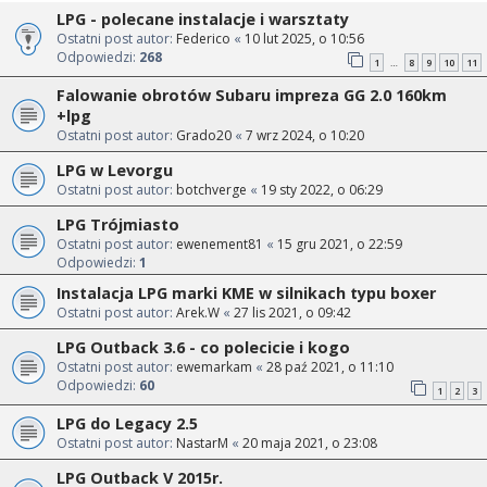
LPG - polecane instalacje i warsztaty
Ostatni post autor:
Federico
«
10 lut 2025, o 10:56
Odpowiedzi:
268
1
8
9
10
11
…
Falowanie obrotów Subaru impreza GG 2.0 160km
+lpg
Ostatni post autor:
Grado20
«
7 wrz 2024, o 10:20
LPG w Levorgu
Ostatni post autor:
botchverge
«
19 sty 2022, o 06:29
LPG Trójmiasto
Ostatni post autor:
ewenement81
«
15 gru 2021, o 22:59
Odpowiedzi:
1
Instalacja LPG marki KME w silnikach typu boxer
Ostatni post autor:
Arek.W
«
27 lis 2021, o 09:42
LPG Outback 3.6 - co polecicie i kogo
Ostatni post autor:
ewemarkam
«
28 paź 2021, o 11:10
Odpowiedzi:
60
1
2
3
LPG do Legacy 2.5
Ostatni post autor:
NastarM
«
20 maja 2021, o 23:08
LPG Outback V 2015r.