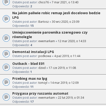
Ostatni post autor:
chico76
«
7 mar 2021, o 13:40
Odpowiedzi:
2
Na jakim paliwie robic remap jesli docelowo bedzie
LPG
Ostatni post autor:
Bartosz
«
30 wrz 2020, o 23:09
Odpowiedzi:
15
Umiejscownienie parownika szeregowo czy
równolegle
Ostatni post autor:
ewemarkam
«
12 mar 2020, o 14:33
Odpowiedzi:
4
Demontaż instalacji LPG
Ostatni post autor:
podkowa
«
4 paź 2019, o 11:44
Outback - blad E01
Ostatni post autor:
dzixd
«
17 cze 2019, o 11:08
Odpowiedzi:
1
Przebieg max na lpg
Ostatni post autor:
tomzyl
«
14 mar 2019, o 12:09
Odpowiedzi:
11
Przygasa przy ruszaniu automat
Ostatni post autor:
ewemarkam
«
22 lut 2019, o 01:34
Odpowiedzi:
17