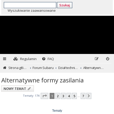
Szukaj
Wyszukiwanie zaawansowane
Regulamin
FAQ
Strona główna
Forum Subaru
Dział techniczny ...czyli dla kochających inaczej
Alternatywne formy zasilania
Alternatywne formy zasilania
NOWY TEMAT
Strona
1
z
7
Tematy: 174
1
2
3
4
5
7
Następna
…
Tematy