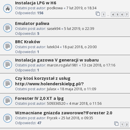
Instalacja LPG w H6
Ostatni post autor:
podkowa
«
7 lut 2019, o 18:34
Odpowiedzi:
156
1
4
5
6
7
…
Emulator paliwa
Ostatni post autor:
sasek94
«
5 lut 2019, o 22:39
Odpowiedzi:
5
BRC Kraków
Ostatni post autor:
lutek34
«
18 paź 2018, o 20:00
Odpowiedzi:
1
Instalacja gazowa V generacji w subaru
Ostatni post autor:
marcin.rogala1981
«
13 cze 2018, o 17:16
Odpowiedzi:
1
Czy ktoś korzystał z usług
http://www.holenderskielpg.pl/?
Ostatni post autor:
Julasx
«
18 maja 2018, o 11:09
Forester IV 2,0 XT a lpg
Ostatni post autor:
509336520
«
4 mar 2018, o 11:56
Wzmacniane gniazda zaworowe?!Forester 2.0
Ostatni post autor:
Frycek
«
25 lut 2018, o 09:35
Odpowiedzi:
47
1
2