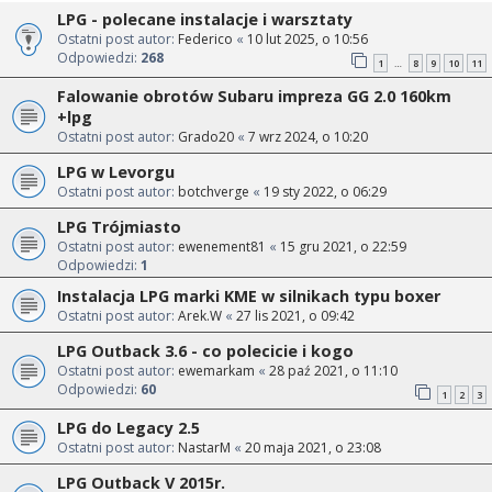
LPG - polecane instalacje i warsztaty
Ostatni post autor:
Federico
«
10 lut 2025, o 10:56
Odpowiedzi:
268
1
8
9
10
11
…
Falowanie obrotów Subaru impreza GG 2.0 160km
+lpg
Ostatni post autor:
Grado20
«
7 wrz 2024, o 10:20
LPG w Levorgu
Ostatni post autor:
botchverge
«
19 sty 2022, o 06:29
LPG Trójmiasto
Ostatni post autor:
ewenement81
«
15 gru 2021, o 22:59
Odpowiedzi:
1
Instalacja LPG marki KME w silnikach typu boxer
Ostatni post autor:
Arek.W
«
27 lis 2021, o 09:42
LPG Outback 3.6 - co polecicie i kogo
Ostatni post autor:
ewemarkam
«
28 paź 2021, o 11:10
Odpowiedzi:
60
1
2
3
LPG do Legacy 2.5
Ostatni post autor:
NastarM
«
20 maja 2021, o 23:08
LPG Outback V 2015r.