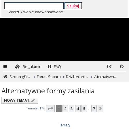
Szukaj
Wyszukiwanie zaawansowane
Regulamin
FAQ
Strona główna
Forum Subaru
Dział techniczny ...czyli dla kochających inaczej
Alternatywne formy zasilania
Alternatywne formy zasilania
NOWY TEMAT
Strona
1
z
7
Tematy: 174
1
2
3
4
5
7
Następna
…
Tematy