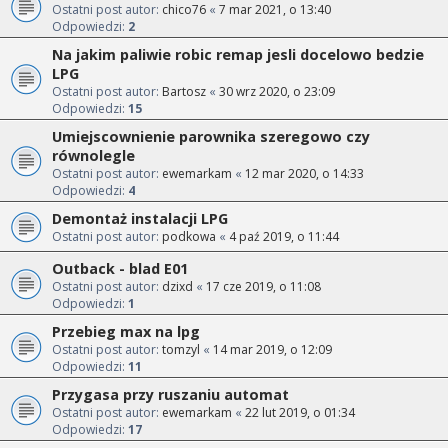
Ostatni post autor:
chico76
«
7 mar 2021, o 13:40
Odpowiedzi:
2
Na jakim paliwie robic remap jesli docelowo bedzie
LPG
Ostatni post autor:
Bartosz
«
30 wrz 2020, o 23:09
Odpowiedzi:
15
Umiejscownienie parownika szeregowo czy
równolegle
Ostatni post autor:
ewemarkam
«
12 mar 2020, o 14:33
Odpowiedzi:
4
Demontaż instalacji LPG
Ostatni post autor:
podkowa
«
4 paź 2019, o 11:44
Outback - blad E01
Ostatni post autor:
dzixd
«
17 cze 2019, o 11:08
Odpowiedzi:
1
Przebieg max na lpg
Ostatni post autor:
tomzyl
«
14 mar 2019, o 12:09
Odpowiedzi:
11
Przygasa przy ruszaniu automat
Ostatni post autor:
ewemarkam
«
22 lut 2019, o 01:34
Odpowiedzi:
17