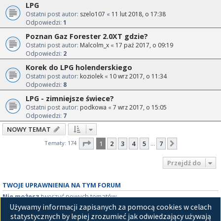
LPG
Ostatni post autor:
szelo107
«
11 lut 2018, o 17:38
Odpowiedzi:
1
Poznan Gaz Forester 2.0XT gdzie?
Ostatni post autor:
Malcolm_x
«
17 paź 2017, o 09:19
Odpowiedzi:
2
Korek do LPG holenderskiego
Ostatni post autor:
koziolek
«
10 wrz 2017, o 11:34
Odpowiedzi:
8
LPG - zimniejsze świece?
Ostatni post autor:
podkowa
«
7 wrz 2017, o 15:05
Odpowiedzi:
7
NOWY TEMAT
Strona
1
z
7
Tematy: 174
1
2
3
4
5
7
Następna
…
Przejdź do
TWOJE UPRAWNIENIA NA TYM FORUM
Nie możesz
tworzyć nowych tematów
Nie możesz
odpowiadać w tematach
Używamy informacji zapisanych za pomocą cookies w celach
Nie możesz
zmieniać swoich postów
statystycznych by lepiej zrozumieć jak odwiedzający używają