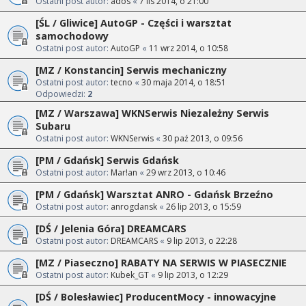
Ostatni post autor:
ados
«
7 lis 2014, o 21:00
[ŚL / Gliwice] AutoGP - Części i warsztat
samochodowy
Ostatni post autor:
AutoGP
«
11 wrz 2014, o 10:58
[MZ / Konstancin] Serwis mechaniczny
Ostatni post autor:
tecno
«
30 maja 2014, o 18:51
Odpowiedzi:
2
[MZ / Warszawa] WKNSerwis Niezależny Serwis
Subaru
Ostatni post autor:
WKNSerwis
«
30 paź 2013, o 09:56
[PM / Gdańsk] Serwis Gdańsk
Ostatni post autor:
Mar!an
«
29 wrz 2013, o 10:46
[PM / Gdańsk] Warsztat ANRO - Gdańsk Brzeźno
Ostatni post autor:
anrogdansk
«
26 lip 2013, o 15:59
[DŚ / Jelenia Góra] DREAMCARS
Ostatni post autor:
DREAMCARS
«
9 lip 2013, o 22:28
[MZ / Piaseczno] RABATY NA SERWIS W PIASECZNIE
Ostatni post autor:
Kubek_GT
«
9 lip 2013, o 12:29
[DŚ / Bolesławiec] ProducentMocy - innowacyjne