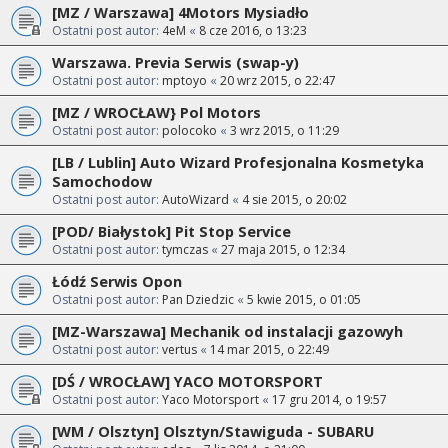
[MZ / Warszawa] 4Motors Mysiadło
Ostatni post autor:
4eM
«
8 cze 2016, o 13:23
Warszawa. Previa Serwis (swap-y)
Ostatni post autor:
mptoyo
«
20 wrz 2015, o 22:47
[MZ / WROCŁAW} Pol Motors
Ostatni post autor:
polocoko
«
3 wrz 2015, o 11:29
[LB / Lublin] Auto Wizard Profesjonalna Kosmetyka
Samochodow
Ostatni post autor:
AutoWizard
«
4 sie 2015, o 20:02
[POD/ Białystok] Pit Stop Service
Ostatni post autor:
tymczas
«
27 maja 2015, o 12:34
Łódź Serwis Opon
Ostatni post autor:
Pan Dziedzic
«
5 kwie 2015, o 01:05
[MZ-Warszawa] Mechanik od instalacji gazowyh
Ostatni post autor:
vertus
«
14 mar 2015, o 22:49
[DŚ / WROCŁAW] YACO MOTORSPORT
Ostatni post autor:
Yaco Motorsport
«
17 gru 2014, o 19:57
[WM / Olsztyn] Olsztyn/Stawiguda - SUBARU