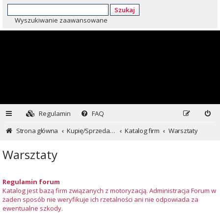
Szukaj
Wyszukiwanie zaawansowane
Regulamin
FAQ
Strona główna
Kupię/Sprzedam Subaru i nie tylko...
Katalog firm
Warsztaty
Warsztaty
Regulamin forum
Katalog jest bazą firm związanych z motoryzacją. Administracja Forum w
żaden sposób nie weryfikuje ich rzetalności ani nie odpowiada za
ewentualne szkody.