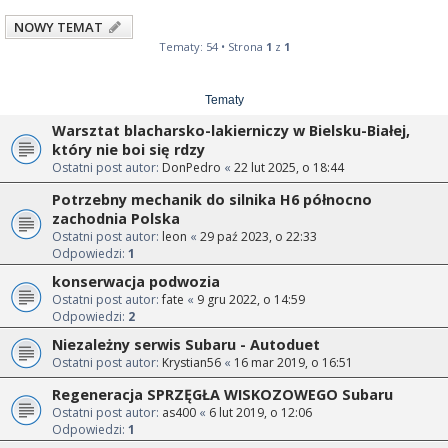
NOWY TEMAT
Tematy: 54 • Strona
1
z
1
Tematy
Warsztat blacharsko-lakierniczy w Bielsku-Białej,
który nie boi się rdzy
Ostatni post autor:
DonPedro
«
22 lut 2025, o 18:44
Potrzebny mechanik do silnika H6 północno
zachodnia Polska
Ostatni post autor:
leon
«
29 paź 2023, o 22:33
Odpowiedzi:
1
konserwacja podwozia
Ostatni post autor:
fate
«
9 gru 2022, o 14:59
Odpowiedzi:
2
Niezależny serwis Subaru - Autoduet
Ostatni post autor:
Krystian56
«
16 mar 2019, o 16:51
Regeneracja SPRZĘGŁA WISKOZOWEGO Subaru
Ostatni post autor:
as400
«
6 lut 2019, o 12:06
Odpowiedzi:
1