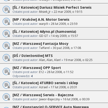
[ŚL / Katowice] Dariusz Misiek Perfect Serwis
Ostatni post autor:
Misiek_Jr
«
22 mar 2009, o 19:15
[MP / Kraków] A.N. Motor Serwis
Ostatni post autor:
warp9
«
28 lut 2009, o 23:59
[ŚL / Katowice] 4dyno.pl (hamownia)
Ostatni post autor:
GD GT
«
14 sty 2009, o 15:57
[MZ / Warszawa] Fantazja Mocy
Ostatni post autor:
Taffarel
«
30 paź 2008, o 17:08
[DŚ / Dzierżoniów] MTS
Ostatni post autor:
Alan, Alan, Alan!
«
19 mar 2008, o 02:25
[MZ / Warszawa] OPP Sport
Ostatni post autor:
E12
«
28 lut 2008, o 11:52
Odpowiedzi:
4
[ŚL / Katowice] 4TURBO serwis i sklep
Ostatni post autor:
Azrael
«
17 lut 2008, o 20:31
[MZ / Warszawa] Serwis - Bajeczna
Ostatni post autor:
Jawor-Bajeczny
«
16 lut 2008, o 00:39
[MZ / Konstancin] Q-SERVICE Auto Naprawa