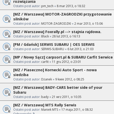
rozwiązania
Ostatni post autor:
pm_tech
«
8 mar 2013, o 18:32
[MZ / Warszawa] MOTOR-ZAGRODZKI przygotowanie
silników
Ostatni post autor:
MOTOR-ZAGRODZKI
«
2 mar 2013, o 15:06
[MZ / Warszawa] Foxrally.pl --> stajnia rajdowa.
Ostatni post autor:
Black
«
28 lut 2013, o 16:13
[PM / Gdańsk] SERWIS SUBARU | OES SERWIS
Ostatni post autor:
SERWIS-SUBARU
«
6 lut 2013, o 21:03
[MP / Nowy Sącz] carpsort.pl & SUBARU Carfit Serwice
Ostatni post autor:
carfit
«
11 gru 2012, o 23:01
[MZ / Piaseczno] Kornecki Auto Sport - nowa
siedziba
Ostatni post autor:
Dżanek
«
9 kwie 2012, o 08:25
[MZ / Warszawa] BADY-CARS better side of your
Subaru
Ostatni post autor:
bady
«
21 wrz 2011, o 10:35
[MZ / Warszawa] MTS Rally Serwis
Ostatni post autor:
Maniek MTS
«
17 maja 2011, o 08:32
Odpowiedzi:
2