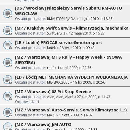
[DS / Wrocław] Niezależny Serwis Subaru RM-AUTO
WROCŁAW
Ostatni post autor:
RMAUTOPLEJADA
«
11 gru 2010, o 18:35
[MP / Kraków] Swift Serwis - klimatyzacja, mechanika
Ostatni post autor:
SwiftSerwis
«
12 maja 2010, o 16:27
[LB / Lublin] PROCAR service&motorsport
Ostatni post autor:
lanek
«
26 kwie 2010, o 09:43
[MZ / Warszawa] MTS Rally - Happy Week - (NOWA
SIEDZIBA)
Ostatni post autor:
rauf
«
14 paź 2009, o 22:35
[ŁD / Łódź] MLT MECHANIKA WYDECHY WULKANIZACJA
Ostatni post autor:
MISIEK062006
«
19 lip 2009, o 20:56
[MZ / Warszawa] 08 Pit Stop Service
Ostatni post autor:
Alan, Alan, Alan!
«
27 cze 2009, o 11:43
Odpowiedzi:
1
[MZ / Warszawa] Auto-Serwis. Serwis Klimatyzacji...:)
Ostatni post autor:
MAZI
«
17 cze 2009, o 14:02
[MZ / Warszawa] JiM AUTO
Ostatni post autor:
Kruszyn
«
8 maja 2009, o 21:33