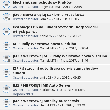
Mechanik samochodowy Kraków
Ostatni post autor:
Roger
«
31 maja 2018, o 20:59
[ŚW / Nowa Słupia] Lakiernia Proszkowa
Ostatni post autor:
komin
«
27 lut 2018, o 13:08
Instalacje LPG do Subaru Szczecin -bezpośredni
wtrysk paliwa
Ostatni post autor:
pablo76
«
22 paź 2017, o 12:16
MTS Rally Warszawa nowa Siedziba
Ostatni post autor:
Maniek MTS
«
13 paź 2017, o 09:54
[MZ / Warszawa] MTS Rally Warszawa nowa Siedziba
Ostatni post autor:
Maniek MTS
«
11 paź 2017, o 13:46
[ZP / Szczecin] Auto Grupa serwis samochodów
subaru
Ostatni post autor:
emilb02
«
5 gru 2016, o 09:25
[MZ / NIEPORĘT] MK Auto Serwis
Ostatni post autor:
markos007
«
23 lis 2016, o 13:39
Odpowiedzi:
1
[MZ / Warszawa] Mobilny Autoserwis
Ostatni post autor:
chemik123
«
12 lip 2016, o 23:49