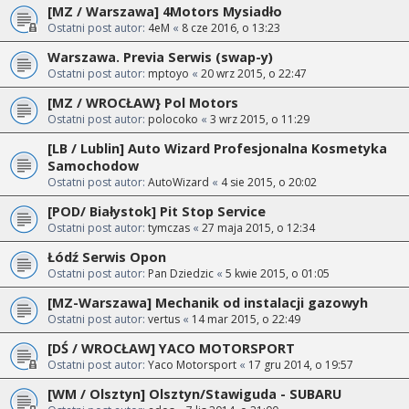
[MZ / Warszawa] 4Motors Mysiadło
Ostatni post autor:
4eM
«
8 cze 2016, o 13:23
Warszawa. Previa Serwis (swap-y)
Ostatni post autor:
mptoyo
«
20 wrz 2015, o 22:47
[MZ / WROCŁAW} Pol Motors
Ostatni post autor:
polocoko
«
3 wrz 2015, o 11:29
[LB / Lublin] Auto Wizard Profesjonalna Kosmetyka
Samochodow
Ostatni post autor:
AutoWizard
«
4 sie 2015, o 20:02
[POD/ Białystok] Pit Stop Service
Ostatni post autor:
tymczas
«
27 maja 2015, o 12:34
Łódź Serwis Opon
Ostatni post autor:
Pan Dziedzic
«
5 kwie 2015, o 01:05
[MZ-Warszawa] Mechanik od instalacji gazowyh
Ostatni post autor:
vertus
«
14 mar 2015, o 22:49
[DŚ / WROCŁAW] YACO MOTORSPORT
Ostatni post autor:
Yaco Motorsport
«
17 gru 2014, o 19:57
[WM / Olsztyn] Olsztyn/Stawiguda - SUBARU