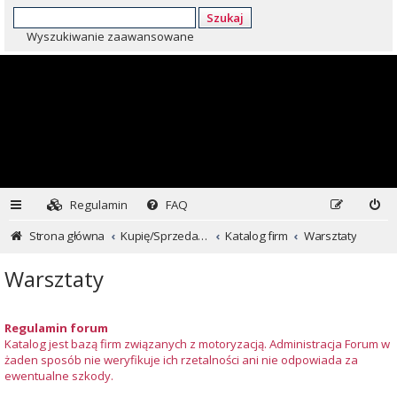
Szukaj
Wyszukiwanie zaawansowane
Regulamin
FAQ
Strona główna
Kupię/Sprzedam Subaru i nie tylko...
Katalog firm
Warsztaty
Warsztaty
Regulamin forum
Katalog jest bazą firm związanych z motoryzacją. Administracja Forum w
żaden sposób nie weryfikuje ich rzetalności ani nie odpowiada za
ewentualne szkody.