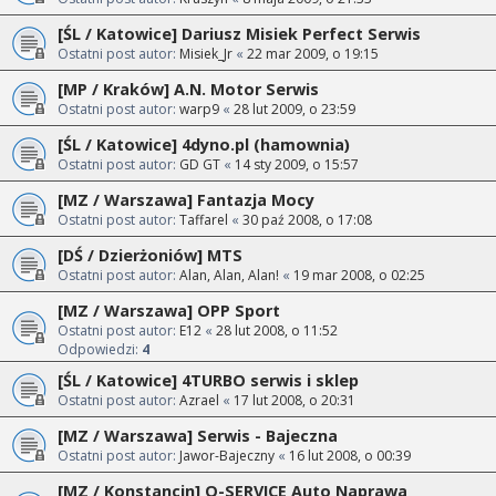
[ŚL / Katowice] Dariusz Misiek Perfect Serwis
Ostatni post autor:
Misiek_Jr
«
22 mar 2009, o 19:15
[MP / Kraków] A.N. Motor Serwis
Ostatni post autor:
warp9
«
28 lut 2009, o 23:59
[ŚL / Katowice] 4dyno.pl (hamownia)
Ostatni post autor:
GD GT
«
14 sty 2009, o 15:57
[MZ / Warszawa] Fantazja Mocy
Ostatni post autor:
Taffarel
«
30 paź 2008, o 17:08
[DŚ / Dzierżoniów] MTS
Ostatni post autor:
Alan, Alan, Alan!
«
19 mar 2008, o 02:25
[MZ / Warszawa] OPP Sport
Ostatni post autor:
E12
«
28 lut 2008, o 11:52
Odpowiedzi:
4
[ŚL / Katowice] 4TURBO serwis i sklep
Ostatni post autor:
Azrael
«
17 lut 2008, o 20:31
[MZ / Warszawa] Serwis - Bajeczna
Ostatni post autor:
Jawor-Bajeczny
«
16 lut 2008, o 00:39
[MZ / Konstancin] Q-SERVICE Auto Naprawa