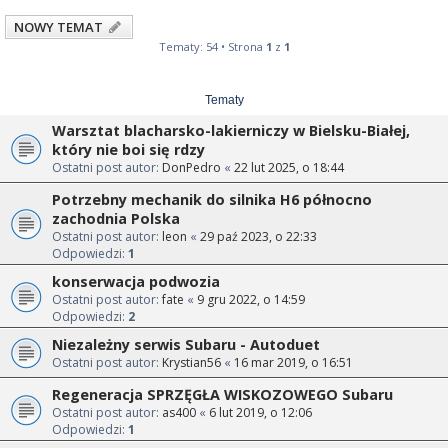
NOWY TEMAT
Tematy: 54 • Strona
1
z
1
Tematy
Warsztat blacharsko-lakierniczy w Bielsku-Białej,
który nie boi się rdzy
Ostatni post autor:
DonPedro
«
22 lut 2025, o 18:44
Potrzebny mechanik do silnika H6 północno
zachodnia Polska
Ostatni post autor:
leon
«
29 paź 2023, o 22:33
Odpowiedzi:
1
konserwacja podwozia
Ostatni post autor:
fate
«
9 gru 2022, o 14:59
Odpowiedzi:
2
Niezależny serwis Subaru - Autoduet
Ostatni post autor:
Krystian56
«
16 mar 2019, o 16:51
Regeneracja SPRZĘGŁA WISKOZOWEGO Subaru
Ostatni post autor:
as400
«
6 lut 2019, o 12:06
Odpowiedzi:
1