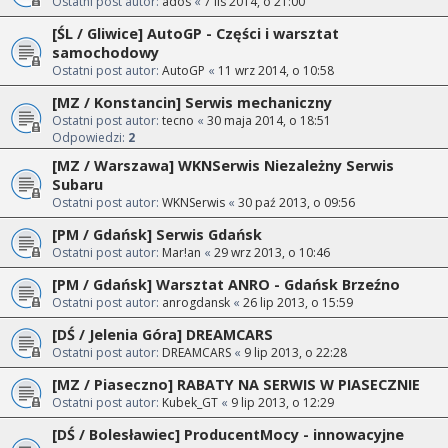
Ostatni post autor:
ados
«
7 lis 2014, o 21:00
[ŚL / Gliwice] AutoGP - Części i warsztat
samochodowy
Ostatni post autor:
AutoGP
«
11 wrz 2014, o 10:58
[MZ / Konstancin] Serwis mechaniczny
Ostatni post autor:
tecno
«
30 maja 2014, o 18:51
Odpowiedzi:
2
[MZ / Warszawa] WKNSerwis Niezależny Serwis
Subaru
Ostatni post autor:
WKNSerwis
«
30 paź 2013, o 09:56
[PM / Gdańsk] Serwis Gdańsk
Ostatni post autor:
Mar!an
«
29 wrz 2013, o 10:46
[PM / Gdańsk] Warsztat ANRO - Gdańsk Brzeźno
Ostatni post autor:
anrogdansk
«
26 lip 2013, o 15:59
[DŚ / Jelenia Góra] DREAMCARS
Ostatni post autor:
DREAMCARS
«
9 lip 2013, o 22:28
[MZ / Piaseczno] RABATY NA SERWIS W PIASECZNIE
Ostatni post autor:
Kubek_GT
«
9 lip 2013, o 12:29
[DŚ / Bolesławiec] ProducentMocy - innowacyjne