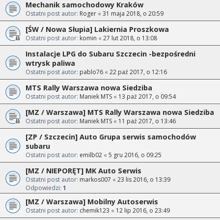
Mechanik samochodowy Kraków
Ostatni post autor:
Roger
«
31 maja 2018, o 20:59
[ŚW / Nowa Słupia] Lakiernia Proszkowa
Ostatni post autor:
komin
«
27 lut 2018, o 13:08
Instalacje LPG do Subaru Szczecin -bezpośredni
wtrysk paliwa
Ostatni post autor:
pablo76
«
22 paź 2017, o 12:16
MTS Rally Warszawa nowa Siedziba
Ostatni post autor:
Maniek MTS
«
13 paź 2017, o 09:54
[MZ / Warszawa] MTS Rally Warszawa nowa Siedziba
Ostatni post autor:
Maniek MTS
«
11 paź 2017, o 13:46
[ZP / Szczecin] Auto Grupa serwis samochodów
subaru
Ostatni post autor:
emilb02
«
5 gru 2016, o 09:25
[MZ / NIEPORĘT] MK Auto Serwis
Ostatni post autor:
markos007
«
23 lis 2016, o 13:39
Odpowiedzi:
1
[MZ / Warszawa] Mobilny Autoserwis
Ostatni post autor:
chemik123
«
12 lip 2016, o 23:49