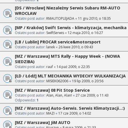
[DS / Wrocław] Niezależny Serwis Subaru RM-AUTO
WROCŁAW
Ostatni post autor:
RMAUTOPLEJADA
«
11 gru 2010, o 18:35
[MP / Kraków] Swift Serwis - klimatyzacja, mechanika
Ostatni post autor:
SwiftSerwis
«
12 maja 2010, o 16:27
[LB / Lublin] PROCAR service&motorsport
Ostatni post autor:
lanek
«
26 kwie 2010, o 09:43
[MZ / Warszawa] MTS Rally - Happy Week - (NOWA
SIEDZIBA)
Ostatni post autor:
rauf
«
14 paź 2009, o 22:35
[ŁD / Łódź] MLT MECHANIKA WYDECHY WULKANIZACJA
Ostatni post autor:
MISIEK062006
«
19 lip 2009, o 20:56
[MZ / Warszawa] 08 Pit Stop Service
Ostatni post autor:
Alan, Alan, Alan!
«
27 cze 2009, o 11:43
Odpowiedzi:
1
[MZ / Warszawa] Auto-Serwis. Serwis Klimatyzacji...:)
Ostatni post autor:
MAZI
«
17 cze 2009, o 14:02
[MZ / Warszawa] JiM AUTO
Ostatni post autor:
Kruszyn
«
8 maja 2009, o 21:33