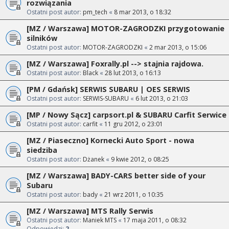
rozwiązania
Ostatni post autor:
pm_tech
«
8 mar 2013, o 18:32
[MZ / Warszawa] MOTOR-ZAGRODZKI przygotowanie
silników
Ostatni post autor:
MOTOR-ZAGRODZKI
«
2 mar 2013, o 15:06
[MZ / Warszawa] Foxrally.pl --> stajnia rajdowa.
Ostatni post autor:
Black
«
28 lut 2013, o 16:13
[PM / Gdańsk] SERWIS SUBARU | OES SERWIS
Ostatni post autor:
SERWIS-SUBARU
«
6 lut 2013, o 21:03
[MP / Nowy Sącz] carpsort.pl & SUBARU Carfit Serwice
Ostatni post autor:
carfit
«
11 gru 2012, o 23:01
[MZ / Piaseczno] Kornecki Auto Sport - nowa
siedziba
Ostatni post autor:
Dżanek
«
9 kwie 2012, o 08:25
[MZ / Warszawa] BADY-CARS better side of your
Subaru
Ostatni post autor:
bady
«
21 wrz 2011, o 10:35
[MZ / Warszawa] MTS Rally Serwis
Ostatni post autor:
Maniek MTS
«
17 maja 2011, o 08:32
Odpowiedzi:
2